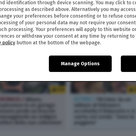
nd identification through device scanning. You may click to 
CRONACA /
Video hard sui
ESTERI /
Sesso lo stesso
 processing as described above. Alternatively you may acces
ellulari degli studenti
giorno con due uomini
ange your preferences before consenting or to refuse cons
inorenni: docente di
diversi: nati due gemelli d
cessing of your personal data may not require your consent
eligione arrestato a
due padri diversi
such processing. Your preferences will apply to this website o
iacenza
ences or withdraw your consent at any time by returning to 
 policy
button at the bottom of the webpage.
Manage Options
170
CRONACA /
Milano,
ESTERI /
TikToker da un
splosione in un garage:
milione di followers
4enne perde un braccio
accoltella il fidanzato e si
aneggiando un ordigno
vanta sul social: “Sono la
ellico della sua collezione
peggiore”