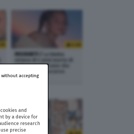
.1K
4.4K
MIGRANTI /
La bimba
i
siriana di 4 anni morta di
l
sete su un barcone che
nessuno ha soccorso
 without accepting
 cookies and
t by a device for
 audience research
use precise
.9K
358