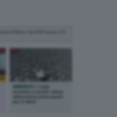
atale di Milano. Dal 2018 lavora a TPI
233
AMBIENTE /
Caldo
anomalo e siccità: siamo
abbastanza preoccupati
per il clima?