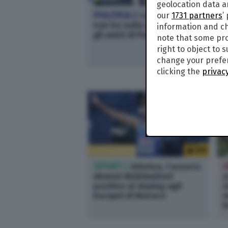
geolocation data a
POLITICA /
Conte: "M5s
our
1731 partners
’
non ha nulla a che fare con
c
information and ch
gli amici di Putin"
m
note that some pro
r
right to object to 
P
change your prefer
clicking the
privacy
555
SPORT /
Atletica, l’azzurro
Ahmed Abdelwahed
e
positivo al doping agli
3
Europei di Monaco
m
b