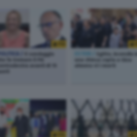
713
OLITICA /
Il sondaggio
ESTERI /
Egitto, incendio i
he fa tremare il Pd:
una chiesa copta a Giza:
entrodestra avanti di 15
almeno 41 i morti
unti
174