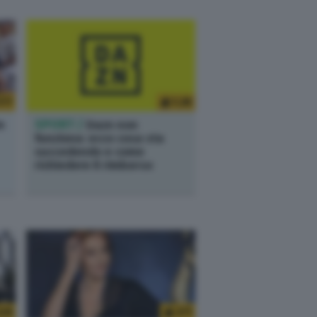
177
1.2K
n
SPORT /
Dazn non
funziona: ecco cosa sta
succedendo e come
richiedere il rimborso
229
371