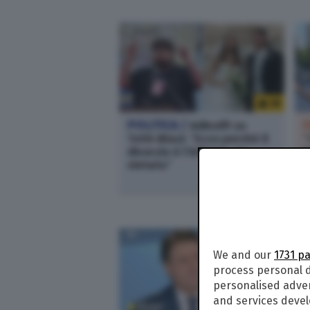
2K
POLITICA /
Adinolfi su
Totti-Blasi: “Ecco perché il
“
divorzio è l’inferno, va
C
vietato”
s
M
We and our
1731 p
process personal d
personalised adve
and services deve
808