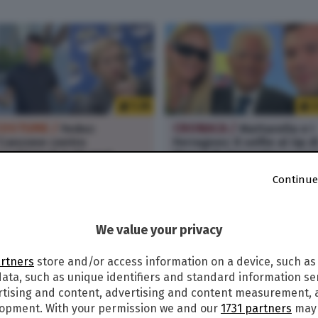
1.2K
2
COSTUME /
Fedez:
CRONACA /
Mattarella e i
Canzone contro
Ferragnez: il selfie al Gp d
arabinieri? A 18 anni
Monza fa impazzire i socia
paravo stro**ate come
Continue
eloni”
We value your privacy
artners
store and/or access information on a device, such as
ata, such as unique identifiers and standard information sen
rtising and content, advertising and content measurement,
lopment. With your permission we and our
1731 partners
may 
280
4