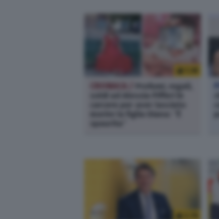
1.3K
CRONACA /
Profumi, regali,
P
soldi ad Alessia Pifferi in
c
carcere per aver lasciato
c
morire la figlia Diana: “È
p
spaurita”
2.7K