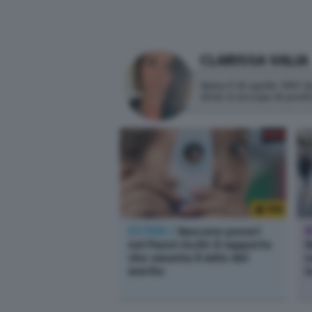
CLARISSA VALIA
Nata il 26 aprile 1991 
dove si occupa di prod
166
ESTERI /
Nascere poveri
nei Paesi ricchi: il rapporto
l
che smonta il mito del
n
merito
l