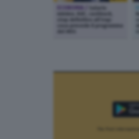
ECONOMIA /
Salario
E
minimo, RdC, cashback,
N
stop definitivo all’Irap:
s
cosa prevede il programma
d
del M5S
U
The Post Internaziona