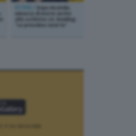
ESTERI /
Dopo Rushdie,
o
minacce di morte anche
lo
alla scrittrice J.K. Rowling:
“La prossima sarai tu”
12.
P. IVA 12073411006