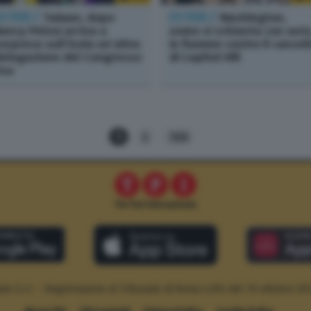
STERI /
Taiwan, dopo
ESTERI /
Washington,
ancy Pelosi arriva a
uomo si schianta con aut
orpresa sull’isola un’altra
in fiamme contro il cancel
elegazione del Congresso
di Capitol Hill
sa
1
2
198
le S.r.l. – Registrazione al Tribunale di Roma n.294 del 19 ottobre 20