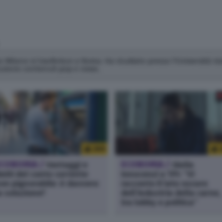
da Milano si trasferisce a Roma. Ha studiato presso l'Università st
uzione contenuti pop e news.
280
ECONOMIA /
Vantaggi e
ECONOMIA /
Giulia
imiti del conto corrente
Innocenzi a TPI: “Vi
on pignorabile: è davvero
racconto il lato oscuro
a soluzione?
dell’industria della carne,
tra lobby e politica”