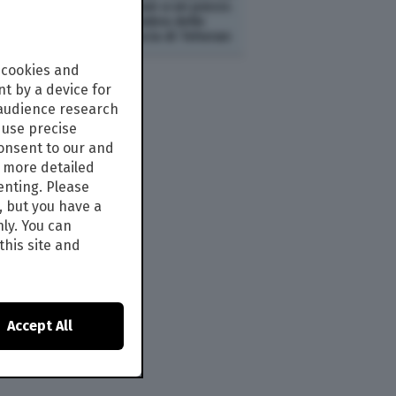
Usa, Iran e Oman a un passo.
Ma pesano l'ombra delle
mine e la sfiducia di Teheran
 cookies and
t by a device for
 audience research
use precise
consent to our and
s more detailed
enting. Please
, but you have a
nly. You can
this site and
Accept All