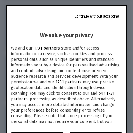
NEWS /
Notizie di oggi:
l'agenda quotidiana di TPI
Continue without accepting
We value your privacy
201
We and our
1731 partners
store and/or access
information on a device, such as cookies and process
NEWS /
Notizie di oggi:
personal data, such as unique identifiers and standard
l'agenda quotidiana di TPI
information sent by a device for personalised advertising
and content, advertising and content measurement,
audience research and services development. With your
permission we and our
1731 partners
may use precise
geolocation data and identification through device
scanning. You may click to consent to our and our
1731
partners
’ processing as described above. Alternatively
you may access more detailed information and change
NEWS /
Notizie di oggi:
your preferences before consenting or to refuse
l'agenda quotidiana di TPI
consenting. Please note that some processing of your
personal data may not require your consent, but you
have a right to object to such processing. Your
preferences will apply to this website only. You can