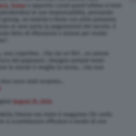
nce
,
Sveva
e appunto Luna) quest’ultima si trovi
 prendendosi le sue responsabilità, pensando
 gossip, ne teatrini e feste con altre presenze.
eno al rave party (a pagamento) del secolo. E
ale fatto di riflessione e dolore per motivi
ez”.
 una copertina . Che sia un flirt , un amore
 luce dei paparazzi ; bisogna sempre tener
ere la storia! O meglio la storia… che non
i due sono stati sorpresi…
K
glia)
August 15, 2024
della 23enne era stato il magazine
Chi
: nelle
e si scambiavano effusioni a bordo di una