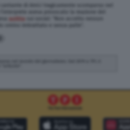
 cantante di
Amici
tragicamente scomparso nel
l’interprete aveva provocato la reazione del
veva
scritto
sui social: “Non accetto nessun
 omino imbrattato e senza palle”.
3
 lavora nel mondo del giornalismo. Dal 2019 a TPI, è
"articolo".