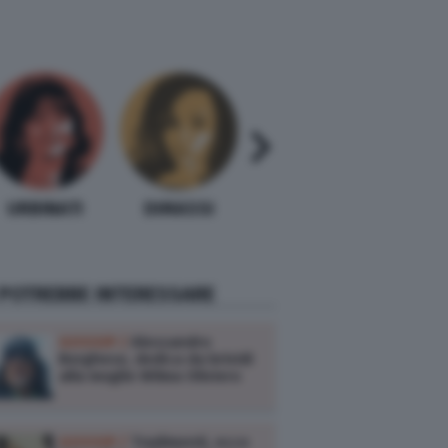
URBINATI
DIMASSI
CAVALLI
ANTON
 POTREBBE INTERESSARE
GOSSIP /
Alessandro
Borghese, dedica da brividi
alla moglie Wilma Oliviero
GOSSIP /
Tradimenti, ecco