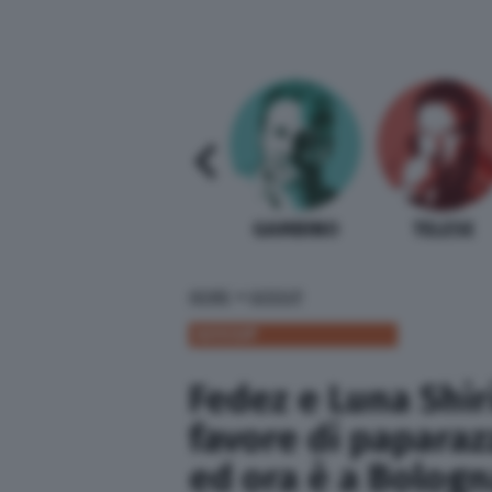
SABELLI FIORETTI
GUIDA BARDI
GAMBINO
TELESE
»
HOME
GOSSIP
GOSSIP
Fedez e Luna Shiri
favore di paparazz
ed ora è a Bologn