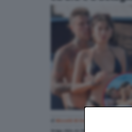
di
Niccolò Di Francesco
16 Ago. 2024
alle
15:08