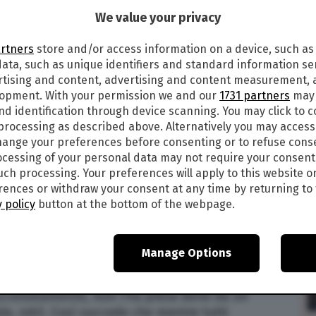
We value your privacy
3
artners
store and/or access information on a device, such as
IA: “I BACI ERANO A FAVORE DI
ata, such as unique identifiers and standard information sen
rtising and content, advertising and content measurement,
lopment. With your permission we and our
1731 partners
may 
irin Rasia (
qui
il suo profilo) sarebbe già finita o
nd identification through device scanning. You may click to 
iniziata: a lanciare la clamorosa indiscrezione è
 processing as described above. Alternatively you may acces
che ricostruisce la vicenda con dovizia di
ange your preferences before consenting or to refuse cons
cessing of your personal data may not require your consent
such processing. Your preferences will apply to this website o
sul suo
profilo
X: “Quando si lancia una notizia,
ences or withdraw your consent at any time by returning to 
 un amore estivo, un lungo bacio alla luce dei
 policy
button at the bottom of the webpage.
conto di un fattore: conoscere la storia! O
Manage Options
e sono stati sorpresi in barca mentre
 sui giornali, i baci eran a favore di paparazzi
ccessivamente, non l’ha presa bene da un
le, ndr). Così succede che mentre tutti