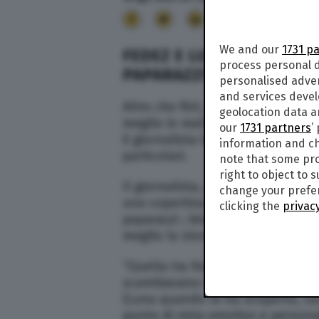
13
We and our
1731 p
FEDEZ E LUNA SHIRIN RAS
process personal d
PAPARAZZI”
personalised adve
and services deve
Altro che flirt, tra Fedez e Luna Sh
geolocation data a
meglio in realtà non sarebbe mai 
our
1731 partners
’
il giornalista Gabriele Parpiglia 
information and ch
particolari.
note that some pro
right to object to 
Il giornalista, infatti, ha scritto 
change your prefer
una copertina . Che sia un flirt ,
clicking the
privacy
paparazzi ; bisogna sempre tener 
meglio la storia… che non c’era!”.
“Quella tra Fedez e Luna. Si, i du
scambiavano effusioni, sono finiti
(Luna quando lo ha scoperto, su
punto di vista emotivo e persona