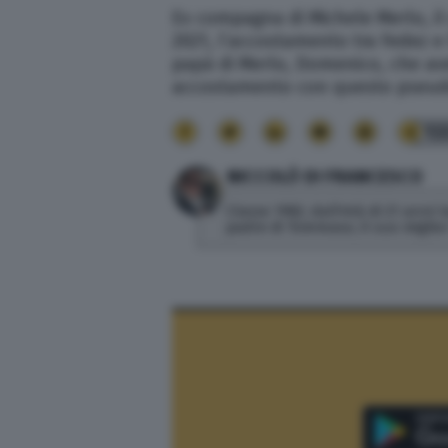
Ex compagna di Michele Merlo, il
2021, l’accostamento tra Fedez e 
papà di Merlo, Domenico, che a
accostamento con questo pseudo
13
NICCOLÒ DI FRANCESCO
Classe 1982, dall'età di 21 anni
padre di Tommaso, il suo miglior 