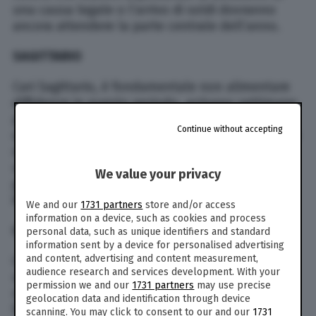
una causa legale o l’arrivo di soldi dovranno
ancora attendere la parte centrale dell’anno.
SAGITTARIO
Cari Sagittario, è fondamentale non alimentare
diffidenze in questo periodo, arrivano settimane
particolarmente particolari per i sentimenti. Per
Continue without accepting
quanto riguarda il lavoro, se desiderate chiudere
definitivamente con situazioni o persone che
non vi soddisfano più è arrivato il momento
We value your privacy
giusto. La pazienza ha raggiunto il limite.
Metteteci un punto.
We and our
1731 partners
store and/or access
information on a device, such as cookies and process
CAPRICORNO
personal data, such as unique identifiers and standard
information sent by a device for personalised advertising
and content, advertising and content measurement,
Cari Capricorno, il mese di marzo 2025 ha avuto
audience research and services development. With your
un inizio difficile per molti di voi, ma sul finire si
permission we and our
1731 partners
may use precise
sta aprendo a un recupero eccezionale. È
geolocation data and identification through device
fondamentale permettere a queste emozioni di
scanning. You may click to consent to our and our
1731