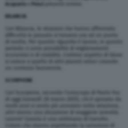
Acquario
e
Pesci
presenti online:
BILANCIA
Cari Bilancia, le relazioni che hanno affrontato
difficoltà in passato si trovano ora ad un punto
di svolta. Per quanto riguarda il lavoro, in questo
periodo ci sono possibilità di miglioramenti
economici e di stabilità. L’ottimo aspetto di Giove
si unisce a quello di altri pianeti veloci creando
un contesto favorevole.
SCORPIONE
Cari Scorpione, secondo l’oroscopo di Paolo Fox
di oggi (venerdì 28 marzo 2025), chi è sposato da
molti anni si sente più annoiato nella relazione,
altri vivono una situazione di maggiore serenità.
Lavoro? Questa è una settimana di transito.
Coloro che stanno aspettando la soluzione di