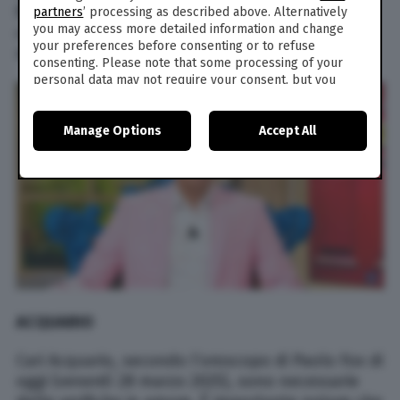
fluire. Capitolo lavoro: ci sono state polemiche
partners
’ processing as described above. Alternatively
you may access more detailed information and change
che hanno raggiunto il loro apice all’inizio del
your preferences before consenting or to refuse
mese.
consenting. Please note that some processing of your
personal data may not require your consent, but you
have a right to object to such processing. Your
preferences will apply to this website only. You can
Manage Options
Accept All
change your preferences or withdraw your consent at
any time by returning to this site and clicking the
privacy
policy
button at the bottom of the webpage.
ACQUARIO
Cari Acquario, secondo l’oroscopo di Paolo Fox di
oggi (venerdì 28 marzo 2025), sono necessarie