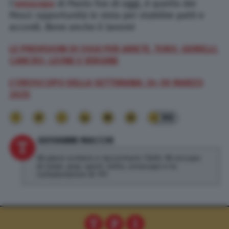
l’
oroscopo
di Paolo Fox di oggi, è quello
dei
Pesci: opportunità in vista per stabilire patti e
accordi. Bene anche il lavoro!
LE PREVISIONI DI OGGI PER ARIETE, TORO, GEMELLI,
CANCRO, LEONE E VERGINE
L’OROSCOPO DELLA SETTIMANA: 24-30
MARZO
2025
90
GIOVANNI MACCHI
Mi piace scrivere e raccontare i fatti. Mi occupo
di news, pop, sport, lotto, oroscopo e tv.
Collaboratore di TPI