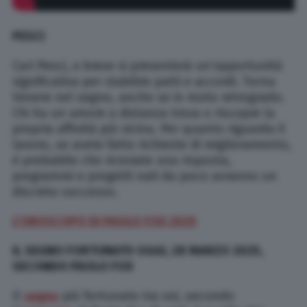
PESCI
Cari Pesci, a breve si presenterà un’opportunità
significativa per stabilire patti e accordi. Torna
Venere nel segno, anche se in moto retrogrado.
Chi ha un amore a distanza trova o riscopre la
propria affinità più vicina. Per quanto riguarda il
lavoro, se avete fatto richieste di miglioramento,
è probabile che riceviate una risposta,
programmi e progetti nati da poco avranno un
discreto successo.
L’OROSCOPO DI PAOLO FOX 2025
IL SEGNO FORTUNATO OGGI, 28 MARZO 2025,
SECONDO PAOLO FOX
Il
segno
più fortunato tra voi, secondo