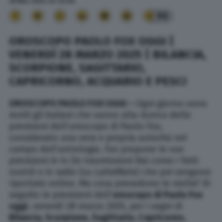
28 Mar. 2025
alle
04:02
90
OROSCOPO PAOLO FOX OGGI |
VENERDÌ 28 MARZO 2025 | BILANCIA,
SCORPIONE, SAGITTARIO,
CAPRICORNO, ACQUARIO E PESCI
OROSCOPO PAOLO FOX OGGI –
Ogni giorno sono
molti gli italiani che vanno alla ricerca delle
previsioni dell’oroscopo di Paolo Fox,
considerato una vera e propria autorità nel
campo dell’astrologia. Fox propone le sue
previsioni in tv (in trasmissioni Rai come I fatti
vostri) o in radio (su LatteMiele) che poi vengono
riportate online. Ma cosa prevedono le stelle? Di
seguito le previsioni dell’
oroscopo di Paolo Fox
oggi
, venerdì 28 marzo 2025, per i segni di
Bilancia, Scorpione,
Sagittario, Capricorno,