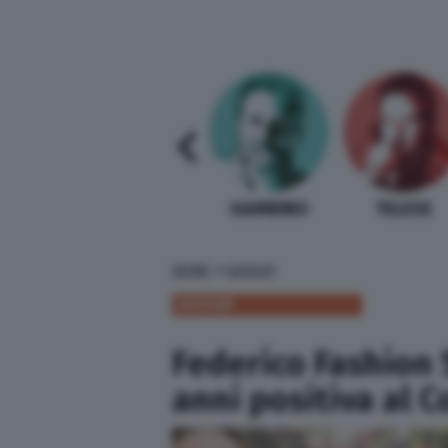
SABELLI FIORETTI
GUIDA BARDI
GAMBINO
TELESE
»
HOME
GOSSIP
GOSSIP
Federico Fashion S
anni positiva al 