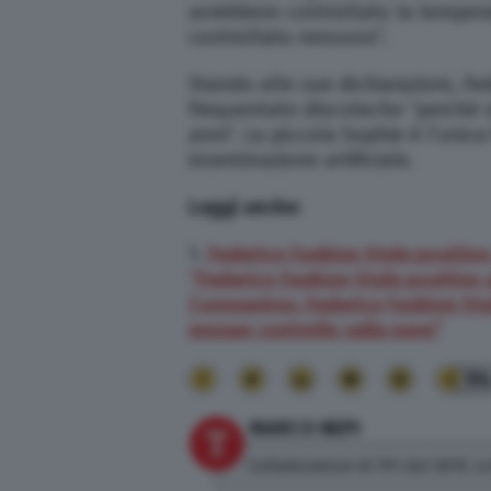
avrebbero controllato la tempera
controllato nessuno”.
Stando alle sue dichiarazioni, Fe
frequentato discoteche “perché v
anni”. La piccola Sophie è l’unica
inseminazione artificiale.
Leggi anche:
1.
Federico Fashion Style positivo
“Federico Fashion Style positivo 
Coronavirus, Federico Fashion Sty
nessun controllo sulla nave”
9
MARCO NEPI
Collaboratore di TPI dal 2019, sc