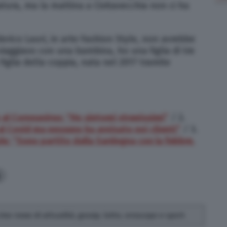
tura, ma la mattina a Civitavecchia non ci ha
derico Lauri, in arte Fashion Style, non avrebbe
iaggiavo con una bambina, ho una figlia di tre
 figlia della coppia, nata nel 2017 tramite
 al Coronavirus: “Ho sintomi stranissimi”
/ 2.
al Covid ma nessuno ha avvisato noi clienti”
/ 3.
le: “Sono partito dalla Sardegna con la febbre,
4
rivo news di attualità, gossip, lotto, oroscopo e sport.