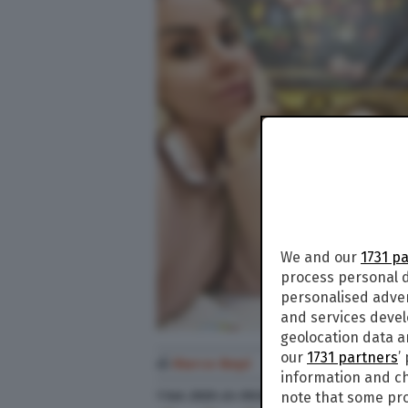
We and our
1731 p
process personal d
personalised adve
and services deve
geolocation data a
our
1731 partners
’
di
Marco Nepi
information and ch
note that some pro
1 Set. 2020
alle
09:20
- Aggiornato il
1 Set. 2020