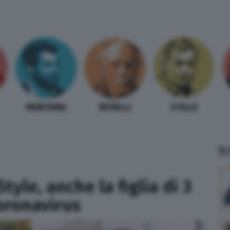
MENTANA
REVELLI
STILLE
TI
tyle, anche la figlia di 3
Coronavirus