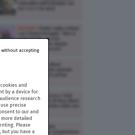
l’identikit dell’infedele: ha
tra i 41 e i 50 anni
GOSSIP /
Fedez sulla rottura
con Chiara Ferragni: “Non è
stato facile, ma era
necessario. L’ho amata
facendo tanti errori”
 without accepting
GOSSIP /
Ilary Blasi:
"Sposerò Bastian quando
sarò libera, devo prima
divorziare"
 cookies and
t by a device for
GOSSIP /
Francesco Totti
 audience research
contro le nozze di Ilary Blasi:
use precise
“Non vuole Bastian nella sua
villa all’Eur”
consent to our and
s more detailed
enting. Please
CINEMA /
Micaela
, but you have a
Ramazzotti: "La separazione