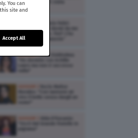
da Paolo Virzì è stata
nly. You can
violenta"
this site and
GOSSIP /
Vittorio Feltri:
“Oriana Fallaci dormì da me
prima di morire. Fini? L’ho
Accept All
ucciso politicamente”
GOSSIP /
Ema Stokholma:
"Ho dormito con Achille
Lauro ma non è successo
nulla"
GOSSIP /
Rocío Muñoz
Morales: "Con Iannone mi
vivo il bello senza dargli un
nome"
GOSSIP /
Alda D'Eusanio:
"Uscii dal Grande Fratello in
pigiama"