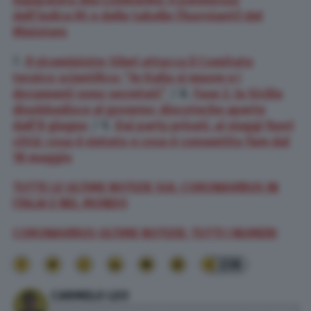
dell’indice Rt e delle tabelle (fuorvianti) del
Ministero
7.
Il viceministro Sileri attacca il Comitato
tecnico scientifico: “In Italia si muore e i
documenti sono secretati”
/ 8.
Fase 2, la Sicilia
disobbedisce al governo: discoteche aperte
dall’8 giugno
/ 9.
Dai party privati, ai viaggi fuori
città: cosa è vietato e cosa è consentito fare dal
18 maggio
TUTTE LE ULTIME NOTIZIE SUL CORONAVIRUS IN
ITALIA E NEL MONDO
CORONAVIRUS ULTIME NOTIZIE: TUTTI I NUMERI
238
CARMELO LEO