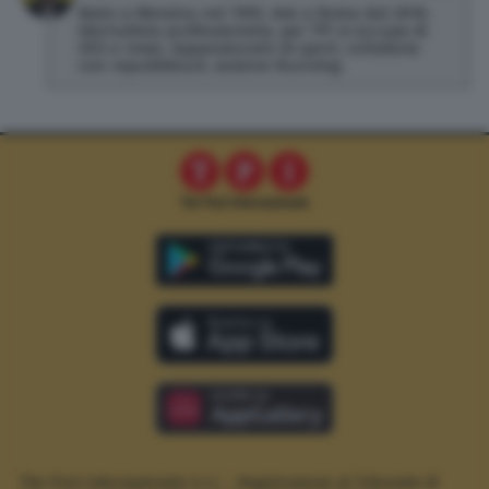
Nato a Messina nel 1993, vive a Roma dal 2016.
Giornalista professionista, per TPI si occupa di
SEO e news. Appassionato di sport, collabora
con repubblica.it, sezione Running.
The Post Internazionale S.r.l. – Registrazione al Tribunale di