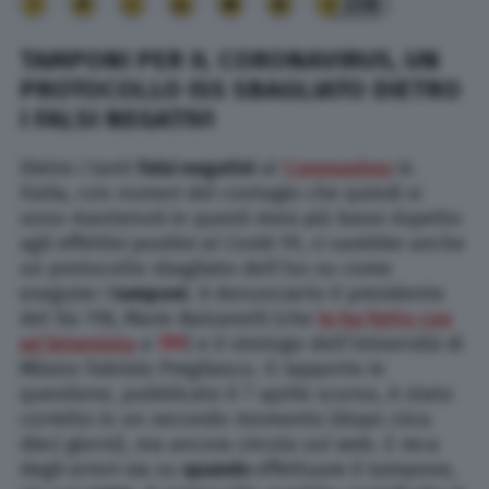
238
TAMPONI PER IL CORONAVIRUS, UN
PROTOCOLLO ISS SBAGLIATO DIETRO
I FALSI NEGATIVI
Dietro i tanti
falsi negativi
al
Coronavirus
in
Italia, con numeri del contagio che quindi si
sono mantenuti in questi mesi più bassi rispetto
agli effettivi positivi al Covid-19, ci sarebbe anche
un protocollo sbagliato dell’Iss su come
eseguire i
tamponi
. A denunciarlo il presidente
del Sis 118, Mario Balzanelli (che
lo ha fatto con
un’intervista
a
TPI
) e il virologo dell’Università di
Milano Fabrizio Pregliasco. Il rapporto in
questione, pubblicato il 7 aprile scorso, è stato
corretto in un secondo momento (dopo circa
dieci giorni), ma ancora circola sul web. E reca
degli errori sia su
quando
effettuare il tampone,