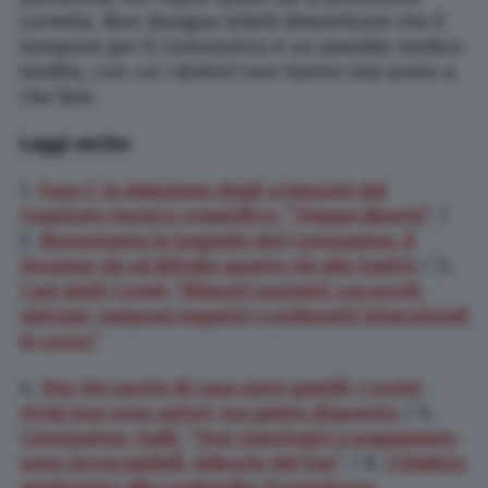
corretta. Non bisogna infatti dimenticare che il
tampone per il Coronavirus è un presidio medico
inedito, con cui i dottori non hanno mai avuto a
che fare.
Leggi anche:
1.
Fase 2, la delusione degli scienziati del
Comitato tecnico scientifico: “Troppe libertà”
/
2.
Nonostante la tragedia del Coronavirus, il
Governo dà ad Alitalia quanto dà alla Sanità
/ 3.
Casi simil-Covid: “Rilevati pazienti con pochi
sintomi, tamponi negativi e polmoniti interstiziali
in corso”
4.
Ora che uscite di casa siate gentili. I vostri
vicini non sono untori, ma gente disperata
/ 5.
Coronavirus, Galli: “Test sierologici a pagamento
sono inconcepibili, debacle del Ssn”
/ 6.
L’Umbria
equiparata alla Lombardia: il paradosso