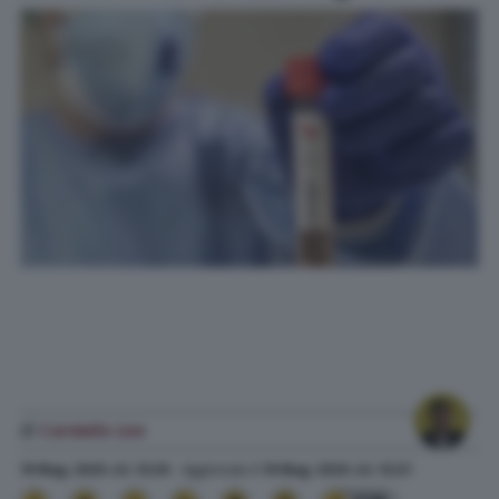
di
Carmelo Leo
19 Mag. 2020
alle
12:20
- Aggiornato il
19 Mag. 2020
alle
12:21