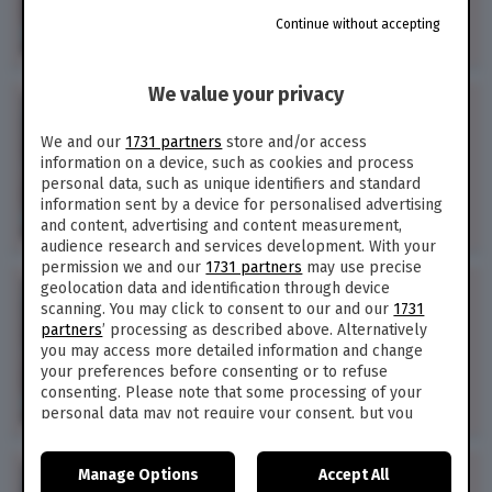
Continue without accepting
230
We value your privacy
TV /
Temptation Island
(Estate 2026): le
We and our
1731 partners
store and/or access
anticipazioni e coppie
information on a device, such as cookies and process
dell’ultima puntata
personal data, such as unique identifiers and standard
information sent by a device for personalised advertising
154
and content, advertising and content measurement,
audience research and services development. With your
permission we and our
1731 partners
may use precise
TV /
Temptation Island
geolocation data and identification through device
(Estate 2026): le
scanning. You may click to consent to our and our
1731
anticipazioni e coppie
partners
’ processing as described above. Alternatively
dell’ottava puntata
you may access more detailed information and change
your preferences before consenting or to refuse
consenting. Please note that some processing of your
147
personal data may not require your consent, but you
have a right to object to such processing. Your
preferences will apply to this website only. You can
TV /
Temptation Island
Manage Options
Accept All
change your preferences or withdraw your consent at