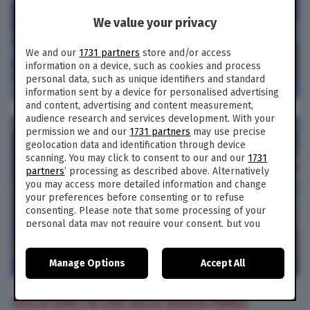
We value your privacy
We and our
1731 partners
store and/or access
information on a device, such as cookies and process
personal data, such as unique identifiers and standard
information sent by a device for personalised advertising
and content, advertising and content measurement,
audience research and services development. With your
permission we and our
1731 partners
may use precise
geolocation data and identification through device
scanning. You may click to consent to our and our
1731
partners
’ processing as described above. Alternatively
you may access more detailed information and change
your preferences before consenting or to refuse
consenting. Please note that some processing of your
personal data may not require your consent, but you
have a right to object to such processing. Your
preferences will apply to this website only. You can
Manage Options
Accept All
change your preferences or withdraw your consent at
any time by returning to this site and clicking the
privacy
policy
button at the bottom of the webpage.
QUI LA DIRETTA LIVE DELLA SERATA FINALE