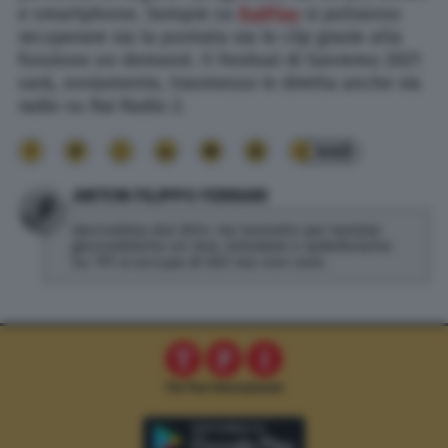
e smartphone. Sempre su
RaiPlay
si potranno
recuperare sia la puntata sia le clip grazie alla
funzione on demand. Il Festival di Sanremo 2021
sarà, ovviamente, trasmesso in diretta anche via
radio su Rai Radio 2.
440
ANTON FILIPPO FERRARI
Giornalista dal 2014. Ha lavorato per testate
giornalistiche on line, televisive e radiofoniche.
Su TPI si occupa di SEO ma non solo.