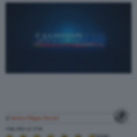
di
Anton Filippo Ferrari
1 Feb. 2022
alle
17:19