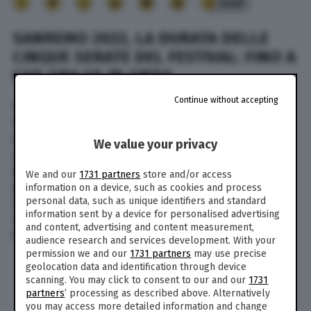
440
SANREMO 2022, LA DURATA DELLE
CINQUE SERATE DEL FESTIVAL: FINO A
CHE ORA VA IN ONDA
Continue without accepting
Quanto dura (durata) ogni puntata (serata) del
Festival di Sanremo 2022? Ogni puntata inizierà
intorno alle ore 20,30 e finirà a tarda
We value your privacy
serata/notte. Indicativamente tra l’una e le due
di notte. In tutto andranno in onda cinque
We and our
1731 partners
store and/or access
puntate (serate): la prima martedì 1 febbraio
information on a device, such as cookies and process
personal data, such as unique identifiers and standard
2022; l’ultima sabato 5 febbraio 2022. Ma
information sent by a device for personalised advertising
vediamo insieme la programmazione di Rai 1 per
and content, advertising and content measurement,
il Festival della canzone italiana:
audience research and services development. With your
permission we and our
1731 partners
may use precise
Prima puntata: martedì 1 febbraio 2022, ore
geolocation data and identification through device
20,30
scanning. You may click to consent to our and our
1731
partners
’ processing as described above. Alternatively
Seconda puntata: mercoledì 2 febbraio
you may access more detailed information and change