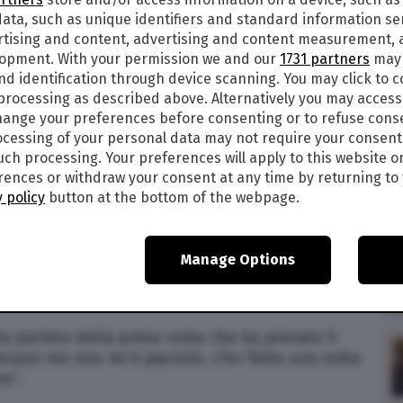
ata, such as unique identifiers and standard information sen
19
alle
02:29
rtising and content, advertising and content measurement,
8
lopment. With your permission we and our
1731 partners
may 
nd identification through device scanning. You may click to 
Nuove confessioni a luci rosse da parte della
 processing as described above. Alternatively you may acces
tt Smith, che dimostra ancora una volta di non
ange your preferences before consenting or to refuse cons
cessing of your personal data may not require your consent
such processing. Your preferences will apply to this website o
smesso da Facebook Watch, “
Red Table Talk
“, e
ences or withdraw your consent at any time by returning to 
ow e alla madre Adrienne Banfield-Norris, la
 policy
button at the bottom of the webpage.
re ad argomenti piuttosto imbarazzanti.
i 18 anni, l’attrice, cantante e imprenditrice
Manage Options
uscirsene con frasi scottanti che hanno
low.
a parlato della prima volta che ha provato il
ovane ma non mi è piaciuto. L’ho fatto una volta
e”.