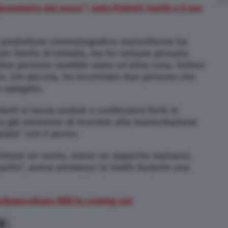
ipendente dal sesso”: Jada Pinkett Smith e il suo
e produttore cinematografico statunitense ha
sto livello di intimità, ma ho sempre pensato
 due persone sarebbe stata un’altra cosa. Volevo
to. Ero piccola, ho incontrato due persone che
a spiegato.
ett si lascia andare a confessioni forti: in
 già ammesso di ricorrere alla masturbazione
lata” con il porno.
colmare un vuoto, avevo un rapporto malsano.
 marito”, aveva ammesso la Smith durante una
 hollywoodiano Will fa coming out
8