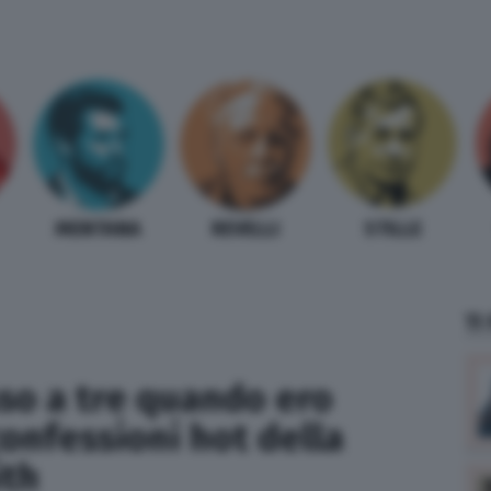
MENTANA
REVELLI
STILLE
TI
sso a tre quando ero
onfessioni hot della
ith