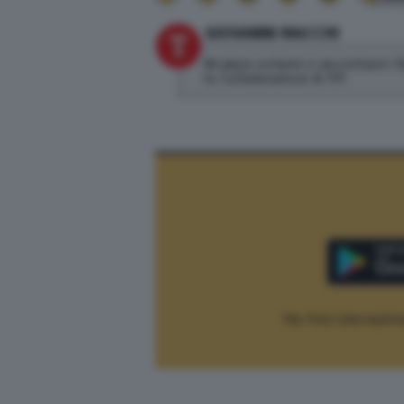
GIOVANNI MACCHI
Mi piace scrivere e raccontare i 
tv. Collaboratore di TPI
The Post Internaziona