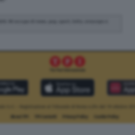
fatti. Mi occupo di news, pop, sport, lotto, oroscopo e
le S.r.l. – Registrazione al Tribunale di Roma n.294 del 19 ottobre 20
About TPI
TPI Contatti
Privacy Policy
Cookie Policy