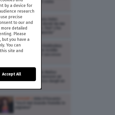
da Paolo Virzì è stata
t by a device for
violenta"
 audience research
use precise
GOSSIP /
Vittorio Feltri:
consent to our and
“Oriana Fallaci dormì da me
s more detailed
prima di morire. Fini? L’ho
ucciso politicamente”
enting. Please
, but you have a
nly. You can
GOSSIP /
Ema Stokholma:
"Ho dormito con Achille
this site and
Lauro ma non è successo
nulla"
GOSSIP /
Rocío Muñoz
Accept All
Morales: "Con Iannone mi
vivo il bello senza dargli un
nome"
GOSSIP /
Alda D'Eusanio:
"Uscii dal Grande Fratello in
pigiama"