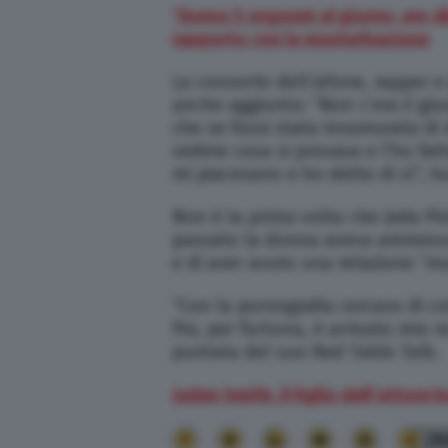
“Avevo 5 orgasmi al giorno, ero d
rapporto con la masturbazione
La consorte dell’attore, rapper 
anche aggiunto: “Non c’era il giu
che se fossi stata innamorata di
vedere cosa si provava e l’ho fat
mi piacevano e ho detto di sì”, h
Non è la prima volta che Jada Pink
passato la donna aveva ammesso
e di aver avuto una relazione “ma
“Con la pornografia cercavo di 
Poi, per fortuna, è arrivato mio
puntata del suo Red Table Talk.
Jaden Smith, il figlio dell’attore
28