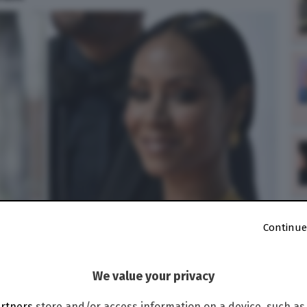
Continue
We value your privacy
artners
store and/or access information on a device, such as