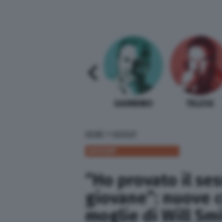
SABELLI FIORETTI
GUIDA BARDI
GAMBINO
TELESE
»
HOME
GOSSIP
GOSSIP
“Ho provato il se
giovane”: nuove c
moglie di Will Sm