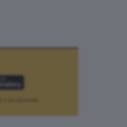
12.
P. IVA 12073411006