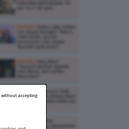
l’identikit dell’infedele: ha
tra i 41 e i 50 anni
GOSSIP /
Fedez sulla rottura
con Chiara Ferragni: “Non è
stato facile, ma era
necessario. L’ho amata
facendo tanti errori”
GOSSIP /
Ilary Blasi:
"Sposerò Bastian quando
sarò libera, devo prima
divorziare"
GOSSIP /
Francesco Totti
 without accepting
contro le nozze di Ilary Blasi:
“Non vuole Bastian nella sua
villa all’Eur”
CINEMA /
Micaela
Ramazzotti: "La separazione
 cookies and