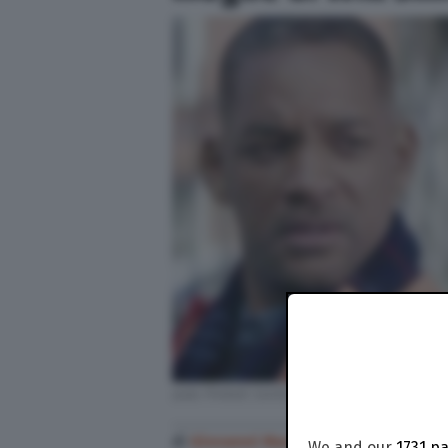
Jada Pinkett Smith sesso a tre
di
Giovanni Macchi
We and our
1731 p