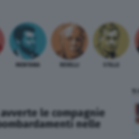
MENTANA
REVELLI
STILLE
TI
l avverte le compagnie
i bombardamenti nelle