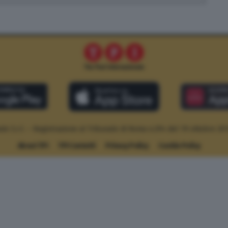
le S.r.l. – Registrazione al Tribunale di Roma n.294 del 19 ottobre 20
About TPI
TPI Contatti
Privacy Policy
Cookie Policy