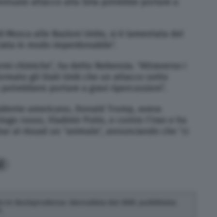
ntuale attacco alla Siria potrebbe portare a
i Mosca alle Nazioni Unite, si è lamentata del
ciata in modo imperdonabile”.
rmi chimiche”, ha detto Nebenzia. “Attraverso i
ormato gli Stati Uniti che un attacco sotto
potrebbero portare a gravi ripercussioni”.
sidente americano, Donald Trump, aveva
logo russo, Vladimir Putin, e contro l’Iran e ha
shar al-Assad un “animale”, annunciando che “ci
2
o in Giurisprudenza. Giornalista dal 2005, pubblicista
.