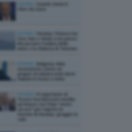
ESTERI /
Israele rinvia il
ritiro da Gaza
ESTERI /
Hormuz: l'intesa tra
Usa, Iran e Oman a un passo.
Ma pesano l'ombra delle
mine e la sfiducia di Teheran
ESTERI /
Bulgaria: blitz
neonazista contro un
gruppo di adolescenti ebrei
italiani in hotel a Sofia
ESTERI /
Il segretario al
Tesoro Usa Bessent ventila
un'intesa con l'Iran "entro
48 ore" per riaprire lo
Stretto di Hormuz: greggio in
calo