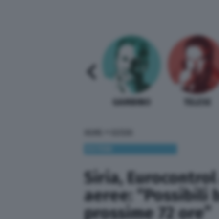
SABELLI FIORETTI
GUIDA BARDI
GAMBINO
TELESE
»
HOME
ESTERI
ESTERI
Siria, Eurocontro
aeree: “Possibil
prossime 72 ore”