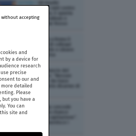
ESTERI /
Gli Houthi
rivendicano un raid contro
l'Arabia Saudita. E spunta
 without accepting
l'asse tra Bin Salman e
Erdogan nel Mar Rosso
ESTERI /
Al via a Roma il
settimo round di colloqui
diretti tra Israele e Libano
 cookies and
mediati dagli Usa
t by a device for
 audience research
ESTERI /
L’annuncio del
use precise
Board of Peace: “Nessun
consent to our and
ritiro di Israele da Gaza
s more detailed
senza il completo disarmo di
Hamas”
enting. Please
, but you have a
nly. You can
ESTERI /
Trump concede
all'Iran l’“ultima chance
this site and
prima della decapitazione”.
Ma Teheran smentisce i
colloqui