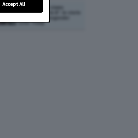
Accept All
ESTERI /
“Non siamo
persone di serie B”: le storie
dei militari transgender
sotto Trump