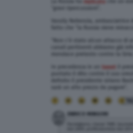
La Russia ha
replicato
che un eve
“gravi ripercussioni”.
Vassily Nebenzia, ambasciatrice d
fatto che “la Russia viene minac
“Non c’è stato alcun attacco di a
canali pertinenti abbiamo già inf
mendace pretesto contro la Siria 
In precedenza in un
tweet
il pre
puntato il dito contro il suo omo
definito il presidente siriano Ba
sarà un alto prezzo da pagare”.
16
ENRICO MINGORI
Parmigiano, classe 1985, laureat
dal 2009, professionista dal 2014