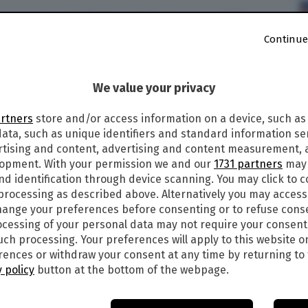
 aerea ha pubblicato un'allerta su possibili
Continue
We value your privacy
9
alle
17:41
2
artners
store and/or access information on a device, such as
ata, such as unique identifiers and standard information sen
rtising and content, advertising and content measurement,
NACCIA L’INTERVENTO MILITARE CON MISSILI.
lopment. With your permission we and our
1731 partners
may 
NAMENTI IN TEMPO REALE
nd identification through device scanning. You may click to 
 processing as described above. Alternatively you may acces
er la sicurezza aerea ha pubblicato un’
allerta
su
ange your preferences before consenting or to refuse cons
Siria “entro le prossime 72 ore”, chiedendo alle
cessing of your personal data may not require your consent
erazione” nel pianificare voli nel settore del
such processing. Your preferences will apply to this website o
ences or withdraw your consent at any time by returning to 
 policy
button at the bottom of the webpage.
bombardamenti in Siria con missili aria-terra e/o
 della possibilità di perturbazioni intermittenti