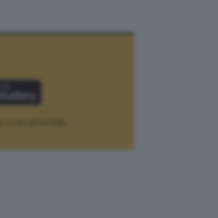
12.
P. IVA 12073411006