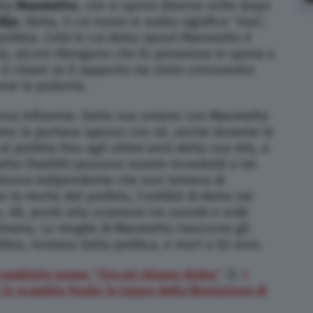
eta
Maometto
, che si sposò diverse volte dopo
ija
. Aisha, il cui nome in arabo significa “viva”,
 profeta. L’età in cui Aisha sposò Maometto è
iosi, alcuni ritengono che fu promessa in sposa a
n è chiaro se il rapporto sia stato consumato
nse la pubertà.
nna influente. Dalla sua unione con Maometto
imo la portava spesso con sé, anche durante le
al profeta fino agli ultimi anni della sua vita, e
etto (
hadith
) possono essere ricondotti a lei.
 donna indipendente che non temeva di
la morte del profeta, l’ostilità di Aisha nei
Ali, portò alla scissione tra sunniti e sciiti
lmana. La moglie di Maometto trascorse gli
dina, lontana dalla politica, e morì a 62 anni.
 cambiato nome: “Ora mi chiamo Aisha”
/2.
I
i, lo scambio finale: le tappe della liberazione di