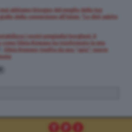
e mai abbiamo bisogno del meglio della tua
 giallo della conversione all’Islam: “Lo dirò subito
tabilizza i vostri pregiudizi borghesi, il
o come Silvia Romano ha trasformato la mia
.
Silvia Romano tradita da una “spia”: nuove
ionia
1