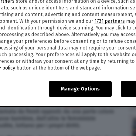
artners
store and/or access information on a device, such as
ata, such as unique identifiers and standard information sen
1
rtising and content, advertising and content measurement,
lopment. With your permission we and our
1731 partners
may 
IL NOME ARABO SCELTO DA SILVIA
nd identification through device scanning. You may click to 
 processing as described above. Alternatively you may acces
ange your preferences before consenting or to refuse cons
cessing of your personal data may not require your consent
lto
da Silvia Romano dopo la sua conversione,
such processing. Your preferences will apply to this website o
 è stata sottoposta per 18mesi tra il Kenya e la
ences or withdraw your consent at any time by returning to 
ha raccontato
che la conversione non le è stata
 policy
button at the bottom of the webpage.
una libera scelta da lei maturata attraverso un
el Corano proprio durante la prigionia. Ma cosa
a sua origine?
Manage Options
sulmani di tutto il mondo, deriva da
A’isha bint
mo califfo dell’Islam. Come
ricorda
il
Corriere della
chiamata da fronti opposti: da una parte coloro
pose bambine, dall’altro le femministe
e, lottano per i propri diritti.