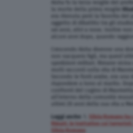
Aisha fu la terza moglie del prof
la morte della prima moglie
Khad
era ritenuta però la favorita del
oggetto di dibattito tra gli stud
sei anni, altri a nove. Inoltre no
alcuni anni dopo, quando raggiu
Crescendo Aisha divenne una do
non nacquero figli, ma quest’ult
spedizioni militari. Rimane vicina 
molti racconti sulla vita di Maom
Secondo le fonti arabe, era una
rispondere a tono al marito. Dopo 
confronti del cugino di Maometto, 
all’interno della comunità musu
ultimi 20 anni della sua vita a Me
Leggi anche
: 1.
Silvia Romano ha
filmati, le trattative coi terrorist
Silvia Romano