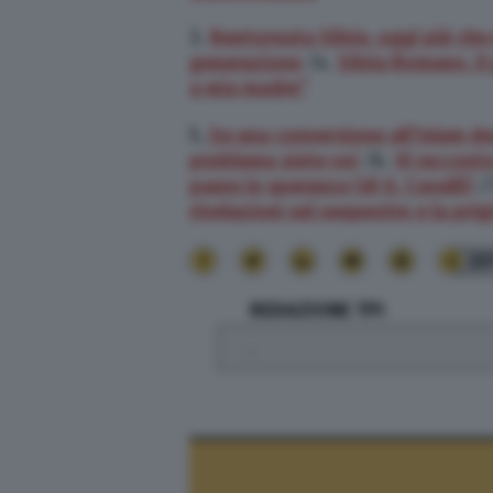
3.
Bentornata Silvia, oggi più ch
generazione
/4.
Silvia Romano, il
a mia madre”
5.
Se una conversione all’Islam des
problema siete voi
/6.
Vi raccont
paura in speranza (di G. Cavalli)
/7
rivelazioni sul sequestro e la prig
20
REDAZIONE TPI
.