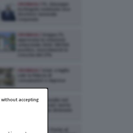
CRONACA /
FS, Giuseppe
Inchingolo nominato vice
Direttore Generale
Corporate
CRONACA /
Gruppo FS,
approvata la relazione
semestrale 2026: EBITDA
positivo, investimenti in
crescita del 21%
CRONACA /
Istat: a luglio
sale la fiducia di
consumatori e imprese
 without accepting
CRONACA /
Incendio nel
carcere di Sassari: morto
carbonizzato un detenuto
CRONACA /
RFI, Ponte al