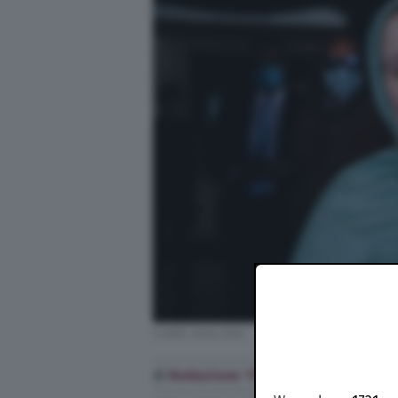
Credit: Ansa foto
di
Redazione TPI