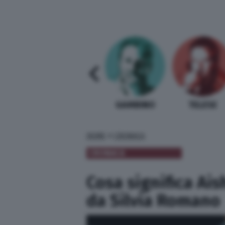
SABELLI FIORETTI
GUIDA BARDI
GAMBINO
TELESE
»
HOME
CRONACA
CRONACA
Cosa significa Ais
da Silvia Romano