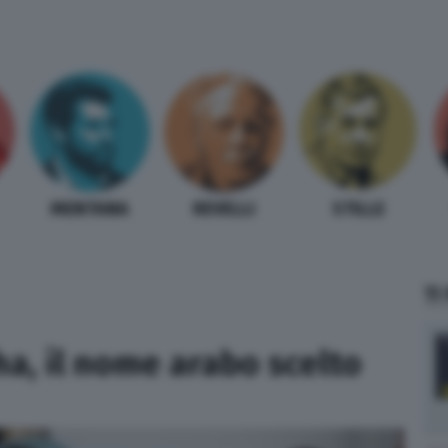
MENTANA
REVELLI
STILLE
TI
ha, il nome arabo scelto