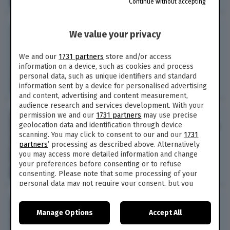
Continue without accepting
ESTERI /
Diario dalla guerra
We value your privacy
in Siria: la storia di Lina,
donna curda scampata alla
We and our
1731 partners
store and/or access
morte
information on a device, such as cookies and process
personal data, such as unique identifiers and standard
information sent by a device for personalised advertising
and content, advertising and content measurement,
audience research and services development. With your
permission we and our
1731 partners
may use precise
ESTERI /
Guerra in Siria,
geolocation data and identification through device
Diario dal Rojava: viaggio tra
scanning. You may click to consent to our and our
1731
le famiglie curde che non
partners
’ processing as described above. Alternatively
fuggono dal Tel Tamer
you may access more detailed information and change
your preferences before consenting or to refuse
247
consenting. Please note that some processing of your
personal data may not require your consent, but you
have a right to object to such processing. Your
ESTERI /
Diario dalla Siria:
preferences will apply to this website only. You can
così i curdi boicottano i
Manage Options
Accept All
change your preferences or withdraw your consent at
prodotti turchi
any time by returning to this site and clicking the
privacy