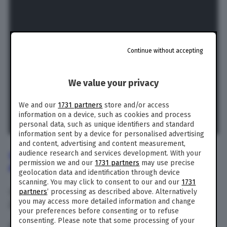
Continue without accepting
We value your privacy
We and our
1731 partners
store and/or access
information on a device, such as cookies and process
personal data, such as unique identifiers and standard
information sent by a device for personalised advertising
and content, advertising and content measurement,
audience research and services development. With your
STASERA SU SKY 10 MAGGIO |
SKY CINEMA
permission we and our
1731 partners
may use precise
ACTION
geolocation data and identification through device
scanning. You may click to consent to our and our
1731
partners
’ processing as described above. Alternatively
19:25 – Freerunner – Corri o muori
you may access more detailed information and change
21:00 –
Bad Boys
your preferences before consenting or to refuse
consenting. Please note that some processing of your
La guida tv di Sky Cinema Action (canale 305)