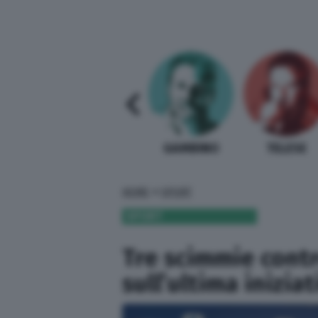
SABELLI FIORETTI
GUIDA BARDI
GAMBINO
TELESE
»
HOME
SPORT
SPORT
Tre scimmie contr
sull’ultima inizia