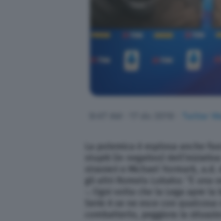
La polemica è esplosa anche fuori
stupiti (in negativo) dell’iniziati
stranieri e Michael Yormark, a.d.
gli altri Romelu Lukaku: “È una v
-. Ogni volta che la Lega apre la
Serie A se ne esce con qualcosa c
combatterlo, peggiora la situazio