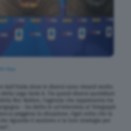
 dall’Italia dove in diversi sono rimasti molto
va della Lega Serie A. Tra questi diversi quotidiani
 della Roc Nation, l’agenzia che rappresenta tra
ergogna – ha detto in un’intervista al Telegraph
 bocca peggiora la situazione. Ogni volta che la
he riguarda il razzismo e la loro strategia per
ne”.