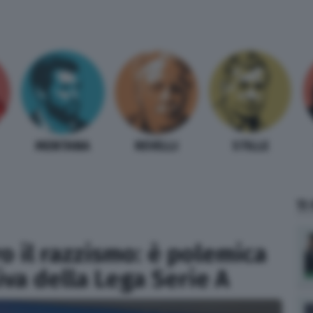
MENTANA
REVELLI
STILLE
TI
o il razzismo: è polemica
tiva della Lega Serie A