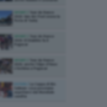
anche Maldini e Leonardo
SPORT /
Tour de France
2026: Van der Poel onora la
festa di Tadej
SPORT /
Tour de France
2026: El Diablito fa il
Pogacar
SPORT /
Tour de France
2026: anche l’Alpe d’Huez
s’inchina a Pogacar
ESTERI /
La Coppa di Bin
Salman: cosa possiamo
aspettarci dal Mondiale
saudita