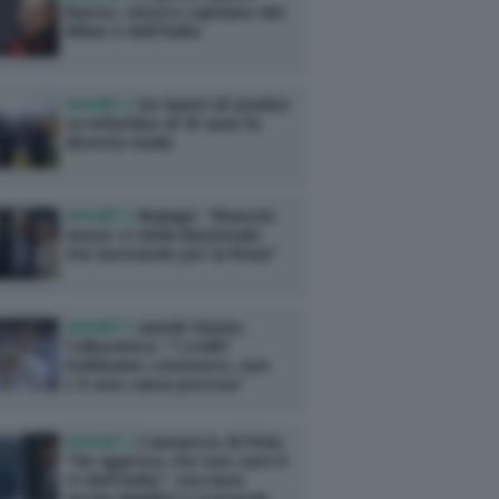
Baresi, storico capitano del
Milan e dell’Italia
SPORT /
Un tweet di Lineker
su Infantino di 10 anni fa
diventa virale
SPORT /
Malagò: “Mancini
nuovo ct della Nazionale.
Sto lavorando per la firma”
SPORT /
Jannik Sinner,
l’allenatore: “I crolli?
Dobbiamo conviverci, non
c’è una causa precisa”
SPORT /
L’annuncio di Pirlo:
“Ho appreso che non sarò il
ct dell’Italia”. Lasciano