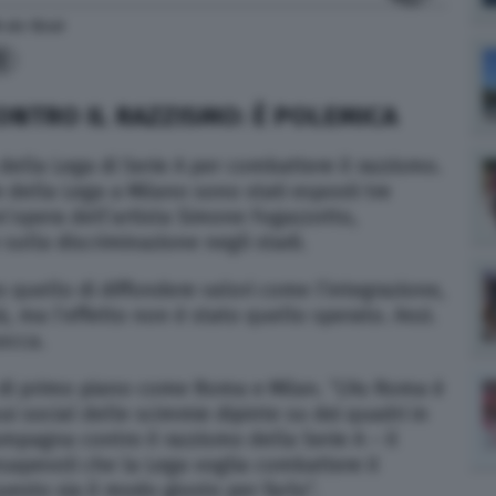
9
alle
12:43
2
CONTRO IL RAZZISMO: È POLEMICA
 della Lega di Serie A per combattere il razzismo.
e della Lega a Milano sono stati esposti tre
un’opera dell’artista Simone Fugazzotto,
sulla discriminazione negli stadi.
 quello di diffondere valori come l’integrazione,
tà, ma l’effetto non è stato quello sperato. Anzi.
bocca.
di primo piano come Roma e Milan. “L’As Roma è
i social delle scimmie dipinte su dei quadri in
pagna contro il razzismo della Serie A – il
nsapevoli che la Lega voglia combattere il
sto sia il modo giusto per farlo”.