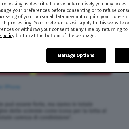
 processing as described above. Alternatively you may acces
ange your preferences before consenting or to refuse cons
cessing of your personal data may not require your consent
such processing. Your preferences will apply to this website o
ences or withdraw your consent at any time by returning to 
 policy
button at the bottom of the webpage.
Manage Options
rte può essere forte, ma siamo in totale
gine delle scimmie come icona per la lotta al
otale carenza di condivisione”.