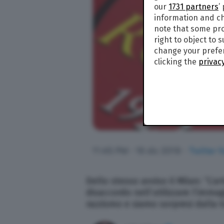
our
1731 partners
’
information and ch
note that some pro
right to object to 
change your prefer
clicking the
privacy
Dello stesso avviso il Milan: “
L’a
disaccordo nell’utilizzare l’imma
razzismo e siamo sorpresi dalla t