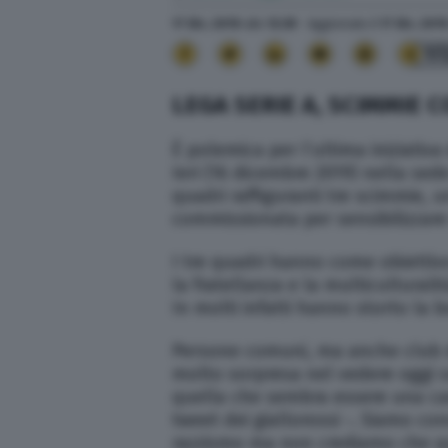
17 Dic. 2019
alle
12:39
- Aggiornato il
17 Dic. 201
17
LEGA SERIE A, SCIMMIE 
È polemica per l’ultima iniziativa
Ieri (16 dicembre 2019) nella sed
quadri raffiguranti tre scimmie, 
commissionata per sensibilizzare 
I tre quadri hanno come obiettivo
la fratellanza e la multiculturali
In molti infatti hanno storto la 
Persone comuni, ma anche club 
molto sorpresa nel vedere oggi su
quella che sembra essere una cam
tweet dei giallorossi -. Siamo co
razzismo ma non crediamo che que