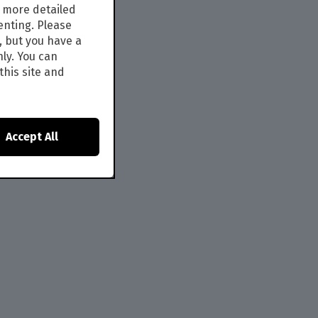
s more detailed
enting. Please
, but you have a
nly. You can
this site and
Accept All