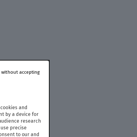
 without accepting
 cookies and
t by a device for
 audience research
use precise
consent to our and