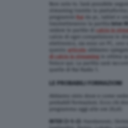
Non solo tv. Sarà possibile seguir
streaming tramite la piattaforma 
programmi
Rai
da pc, tablet e sma
trasmetteranno la partita
Inter M
vedere le partite di
calcio in str
calcio di ogni competizione in di
elettronico, sia esso un PC, uno
questo
articolo
abbiamo spiegat
di calcio in streaming
in ottima q
finisce qui. La partita sarà racco
quelle di Rai Radio 1.
LE PROBABILI FORMAZIONI
Abbiamo visto dove e come vedere
probabili formazioni. Ecco chi do
programma oggi alle ore 20,45:
INTER (3-5-2)
: Handanovic; Skrinia
Gagliardini, Perisic; Lukaku, Lauta