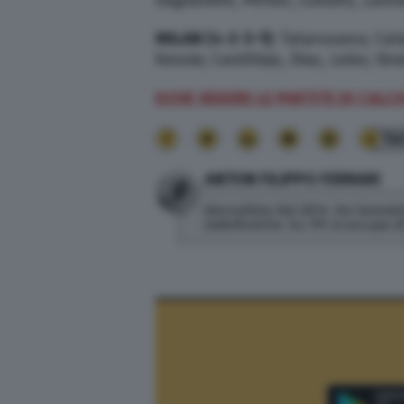
MILAN (4-2-3-1)
: Tatarusanu; Cal
Kessie; Castillejo, Diaz, Leão; Ibra
DOVE VEDERE LE PARTITE DI CALC
14
ANTON FILIPPO FERRARI
Giornalista dal 2014. Ha lavorato
radiofoniche. Su TPI si occupa 