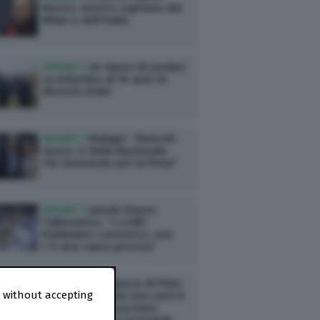
Baresi, storico capitano del
Milan e dell’Italia
SPORT /
Un tweet di Lineker
su Infantino di 10 anni fa
diventa virale
SPORT /
Malagò: “Mancini
nuovo ct della Nazionale.
Sto lavorando per la firma”
SPORT /
Jannik Sinner,
l’allenatore: “I crolli?
Dobbiamo conviverci, non
c’è una causa precisa”
SPORT /
L’annuncio di Pirlo:
 without accepting
“Ho appreso che non sarò il
ct dell’Italia”. Lasciano