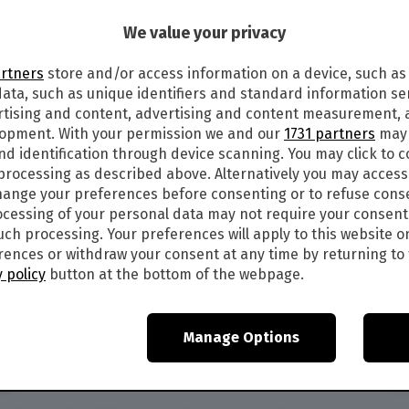
1
We value your privacy
 DIRETTA TV E PROBABILI
artners
store and/or access information on a device, such as
TA DI COPPA ITALIA
ata, such as unique identifiers and standard information sen
rtising and content, advertising and content measurement,
, alle ore 20,45 Inter e Milan scendono in campo
lopment. With your permission we and our
1731 partners
may 
tita valida per i
quarti di finale di Coppa Italia
nd identification through device scanning. You may click to 
an in diretta tv e live streaming? Rai? Sky? Dazn?
 processing as described above. Alternatively you may acces
ome e dove vedere la partita nel dettaglio:
ange your preferences before consenting or to refuse cons
cessing of your personal data may not require your consent
such processing. Your preferences will apply to this website o
ences or withdraw your consent at any time by returning to 
a in chiaro, gratis, su Rai 1 (canale 1 o 501
 policy
button at the bottom of the webpage.
). Il calcio d’inizio di
Inter Milan
è previsto
, alle ore 20,45.
Previsto ampio pre e post
nisti di entrambe le squadre.
Manage Options
VE