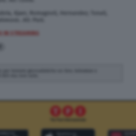
abria, Kjaer, Romagnoli, Hernandez; Tonali,
himovic. All: Pioli.
IO IN STREAMING
1
 per testate giornalistiche on line, televisive e
di SEO ma non solo.