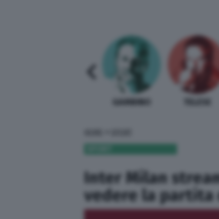
SABELLI FIORETTI
GUIDA BARDI
GAMBINO
TELESE
»
HOME
SPORT
SPORT
Inter Milan strea
vedere la partita 