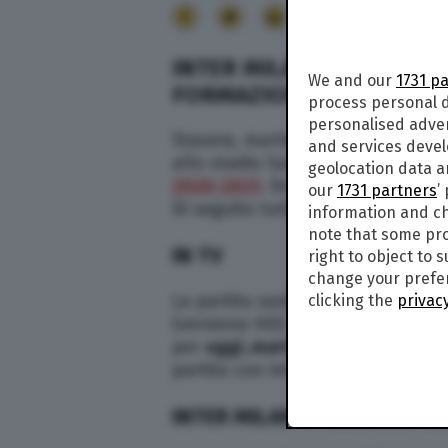
14
INTER MILAN STREAMING,
We and our
1731 p
FORMAZIONI DELLA PARTI
process personal d
personalised adve
Stasera, martedì 26 gennaio 2021
and services deve
allo stadio San Siro di Milano, par
geolocation data a
2020-2021
. Dove vedere Inter Mil
our
1731 partners
’
Di seguito tutte le risposte su c
information and ch
note that some pro
IN TV
right to object to 
change your prefer
La partita sarà visibile in esclusiv
clicking the
privacy
(versione HD) del digitale terrestre
per
oggi, martedì 26 gennaio 2021
partita con interviste ai protago
INTER MILAN STREAMING LI