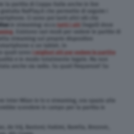
e la partita di Coppa Italia anche in live
gratuita RaiPlay.it che permette di seguire i
rtphone. Ci sono poi tanti altri siti che
ilan
in streaming: ecco
tutti i siti
(legali) dove
eaming
. Esistono vari modi per vedere le partite di
retta streaming sul proprio dispositivo
 smartphone o un tablet. In
o quali sono
i migliori siti per vedere le partite
ualità e in modo totalmente legale. Ma non
ntata anche via radio. Su quali frequenze? Su
 Inter Milan in tv e streaming, ora spazio alle
vrebbe scendere in campo per la partita in
r, de Vrij, Bastoni; Hakimi, Barella, Brozovic,
ro. All: Conte.