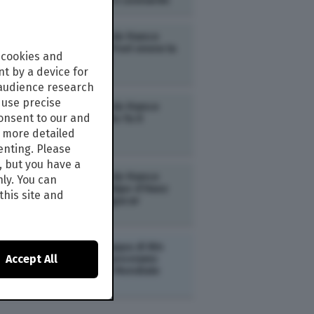
anche Maldini e Leonardo
SPORT /
Tour de France
2026: Van der Poel onora la
 cookies and
festa di Tadej
t by a device for
 audience research
use precise
SPORT /
Tour de France
consent to our and
2026: El Diablito fa il
Pogacar
s more detailed
enting. Please
, but you have a
SPORT /
Tour de France
nly. You can
2026: anche l’Alpe d’Huez
this site and
s’inchina a Pogacar
ESTERI /
La Coppa di Bin
Accept All
Salman: cosa possiamo
aspettarci dal Mondiale
saudita