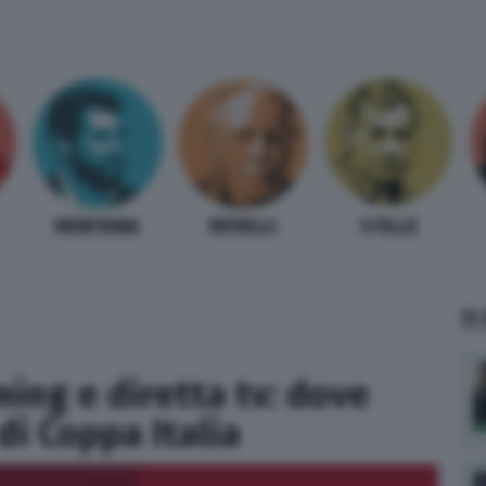
MENTANA
REVELLI
STILLE
TI
ming e diretta tv: dove
di Coppa Italia