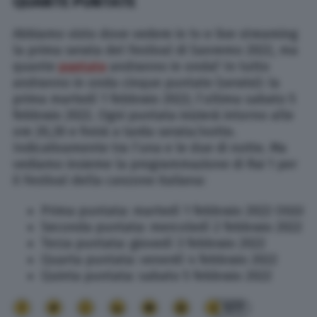
QUANTE PUNTATE
Abbiamo visto dove vedere in tv e live streaming
la prima serata del Festival di Sanremo 2022, ma
quante
puntate
andranno in onda? In tutto
andranno in onda cinque puntate (serate): la
prima martedì 1 febbraio 2022; l’ultima sabato 5
febbraio 2022. Ogni puntata inizierà intorno alle
ore 20,30 e finirà a tarda serata/notte.
Indicativamente tra l’una e le due di notte. Ma
vediamo insieme la programmazione di Rai 1 per
il Festival della canzone italiana:
Prima puntata: martedì 1 febbraio 2022 OGGI
Seconda puntata: mercoledì 2 febbraio 2022
Terza puntata: giovedì 3 febbraio 2022
Quarta puntata: venerdì 4 febbraio 2022
Quinta puntata: sabato 5 febbraio 2022
177