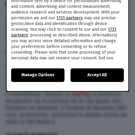
information sent by a device for personalised advertising
IN TV
and content, advertising and content measurement,
audience research and services development. With your
Le cinque serate della kermesse canora
permission we and our
1731 partners
may use precise
geolocation data and identification through device
andranno in onda dall’1 al 5 febbraio 2022 in
scanning. You may click to consent to our and our
1731
prima serata tv (ore 20,30 circa) su Rai 1 (canale 1
partners
’ processing as described above. Alternatively
o 501 – versione HD – del digitale terrestre).
you may access more detailed information and change
your preferences before consenting or to refuse
SANREMO 2022 STREAMING LIVE
consenting. Please note that some processing of your
personal data may not require your consent, but you
have a right to object to such processing. Your
Non solo tv. Sarà possibile seguire l’evento
preferences will apply to this website only. You can
anche in live streaming tramite la piattaforma
Manage Options
Accept All
change your preferences or withdraw your consent at
gratuita (previa registrazione) RaiPlay.it che
any time by returning to this site and clicking the
privacy
permette di seguire i programmi Rai da pc, tablet
policy
button at the bottom of the webpage.
e smartphone. Sempre su
RaiPlay
si potranno
recuperare sia la puntata sia le clip grazie alla
funzione on demand. Il Festival di Sanremo 2021
sarà, ovviamente, trasmesso in diretta anche via
radio su Rai Radio 2.