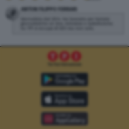
ANTON FILIPPO FERRARI
Giornalista dal 2014. Ha lavorato per testate
giornalistiche on line, televisive e radiofoniche.
Su TPI si occupa di SEO ma non solo.