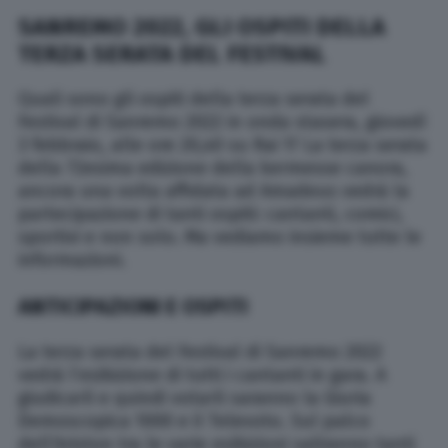
SANREMO 2022, GLI OSPITI DELLA
TERZA SERATA DEL FESTIVAL
Quali sono gli ospiti della terza serata del
Festival di Sanremo 2022 in onda stasera, giovedì
3 febbraio, alle ore 20,40 su Rai 1? La terza serata
della 72esima edizione della kermesse canora,
ancora una volta affidata ad Amadeus vedrà la
partecipazione di tanti ospiti: cantanti, comici,
sportivi e non solo. Ma vediamo insieme tutte le
informazioni.
ANTICIPAZIONI E OSPITI
La terza serata del Festival di Sanremo 2022
vedrà l’esibizione di tutti i cantanti in gara. A
giudicarli e quindi votarli saranno la Giuria
Demoscopica 1000 e il Televoto. Sul palco
dell’Ariston tra le varie esibizioni saliranno tanti