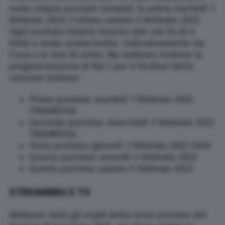
onda cinque puntate (serate): la prima martedì 1
febbraio 2022; l’ultima sabato 5 febbraio 2022.
Ogni puntata inizierà intorno alle ore 20,30 e
finirà a tarda serata/notte. Indicativamente tra
l’una e le due di notte. Ma vediamo insieme la
programmazione di Rai 1 per il Festival della
canzone italiana:
Prima puntata: martedì 1 febbraio 2022
TRASMESSA
Seconda puntata: mercoledì 2 febbraio 2022
TRASMESSA
Terza puntata: giovedì 3 febbraio 2022 OGGI
Quarta puntata: venerdì 4 febbraio 2022
Quinta puntata: sabato 5 febbraio 2022
STREAMING E TV
Abbiamo visto gli ospiti della terza puntata del