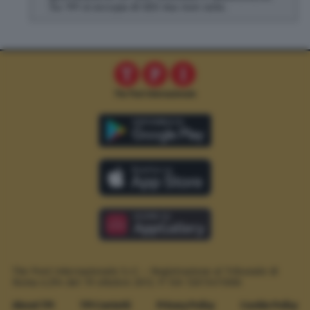
Su TPI si occupa di SEO ma non solo.
The Post Internazionale S.r.l. – Registrazione al Tribunale di
Roma n.294 del 19 ottobre 2012.
P. IVA 12073411006
About TPI
TPI Contatti
Privacy Policy
Cookie Policy