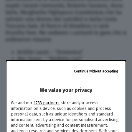
ospiti: Cesare Cremonini, Roberto Saviano, Anna
Valle, Margherita Pigliapoco (carabiniera che ha
salvato una donna dal suicidio) e dalla Costa
Toscana Gaia. Al fianco di Amadeus ci sarà
Drusilla Foer. Ma vediamo i cantanti in gara che si
esibiranno stasera:
Achille Lauro – “Domenica”
Aka 7even – “Perfetta così”
Ana Mena – “Duecentomila ore”
Continue without accepting
Dargen D’Amico – “Dove si balla”
Ditonellapiaga con Donatella Rettore –
“Chimica”
We value your privacy
Elisa – “O forse sei tu”
Emma – “Ogni volta è così”
We and our
1733 partners
store and/or access
Fabrizio Moro – “Sei tu”
information on a device, such as cookies and process
Gianni Morandi – “Apri tutte le porte”
personal data, such as unique identifiers and standard
Giovanni Truppi – “Tuo padre, mia madre,
information sent by a device for personalised advertising
and content, advertising and content measurement,
Lucia”
audience research and services development. With your