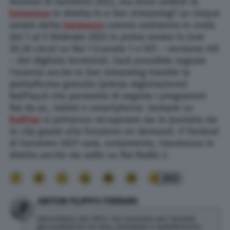
Festival di Sanremo 2022, ma dove vedere la
kermesse
in diretta tv e live streaming? Le cinque
serate della
kermesse
canora andranno in onda
dal 1 al 5 febbraio 2022 in prima serata tv (ore
20,30 circa) su Rai 1 (canale 1 o 501 – versione HD
– del digitale terrestre). Sarà possibile seguire
l’evento anche in live streaming tramite la
piattaforma gratuita (previa registrazione)
RaiPlay.it che permette di seguire i programmi
Rai da pc, tablet e smartphone. Sempre su
RaiPlay
si potranno recuperare sia la puntata sia
le clip grazie alla funzione on demand. Il Festival
di Sanremo 2021 sarà, ovviamente, trasmesso in
diretta anche via radio su Rai Radio 2.
203
ANTON FILIPPO FERRARI
Giornalista dal 2014. Ha lavorato per testate
giornalistiche on line, televisive e radiofoniche.