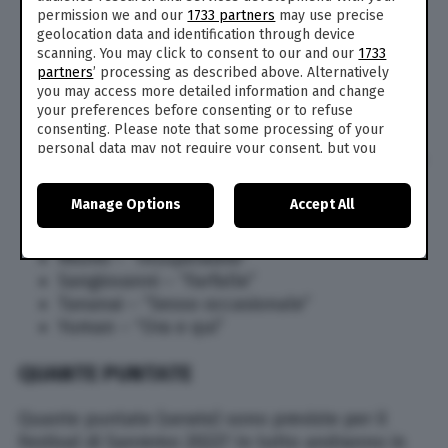
Giusy Ferreri – “Miele”
permission we and our
1733 partners
may use precise
Highsnob e Hu – “Abbi cura di te”
geolocation data and identification through device
Irama – “Ovunque sarai”
scanning. You may click to consent to our and our
1733
Iva Zanicchi – “Voglio amarti”
partners
’ processing as described above. Alternatively
you may access more detailed information and change
La Rappresentante di Lista – “Ciao ciao”
your preferences before consenting or to refuse
Le Vibrazioni – “Tantissimo”
consenting. Please note that some processing of your
Mahmood e Blanco – “Brividi”
personal data may not require your consent, but you
Massimo Ranieri – “Lettera al di là del mare”
have a right to object to such processing. Your
preferences will apply to this website only. You can
Matteo Romano – “Virale”
Manage Options
Accept All
change your preferences or withdraw your consent at
Michele Bravi – “Inverno dei fiori”
any time by returning to this site and clicking the
privacy
Noemi – “Ti amo non lo so dire”
policy
button at the bottom of the webpage.
Rkomi – “Insuperabile”
Sangiovanni – “Farfalle”
Tananai – “Sesso occasionale”
Yuman – “Ora e qui”
QUANTE PUNTATE
Quante puntate (serate) sono previste per il
Festival di Sanremo 2022? In tutto andranno in