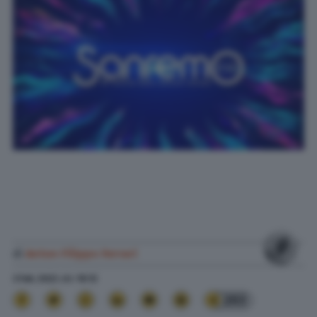
di
Anton Filippo Ferrari
3 Feb. 2022
alle
18:12
203