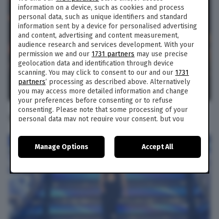
information on a device, such as cookies and process
personal data, such as unique identifiers and standard
information sent by a device for personalised advertising
and content, advertising and content measurement,
audience research and services development. With your
permission we and our
1731 partners
may use precise
geolocation data and identification through device
scanning. You may click to consent to our and our
1731
partners
’ processing as described above. Alternatively
you may access more detailed information and change
your preferences before consenting or to refuse
consenting. Please note that some processing of your
TERZA SERATA
personal data may not require your consent, but you
have a right to object to such processing. Your
preferences will apply to this website only. You can
Manage Options
Accept All
change your preferences or withdraw your consent at
any time by returning to this site and clicking the
privacy
policy
button at the bottom of the webpage.