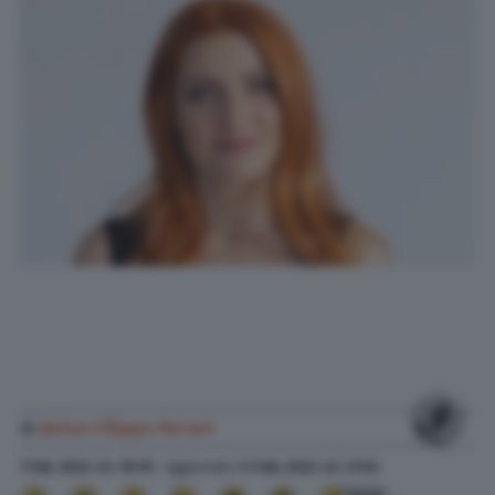
di
Anton Filippo Ferrari
1 Feb. 2022
alle
18:10
- Aggiornato il
5 Feb. 2022
alle
21:52