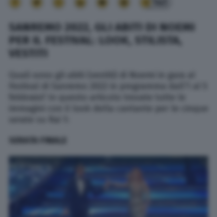
141
SANREMO 2022, GLI ABITI DI NOEMI
PER IL FESTIVAL: LOOK, STILISTA,
VESTITI
Quali sono gli abiti (vestiti) di Noemi in gara al
Festival di Sanremo 2022 in programma dall’1 al 5
febbraio? In questo articolo trovate tutte le
immagini con il look della cantante per le cinque
serate su Rai 1:
SERATA FINALE