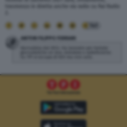
trasmesso in diretta anche via radio su Rai Radio
2.
141
ANTON FILIPPO FERRARI
Giornalista dal 2014. Ha lavorato per testate
giornalistiche on line, televisive e radiofoniche.
Su TPI si occupa di SEO ma non solo.