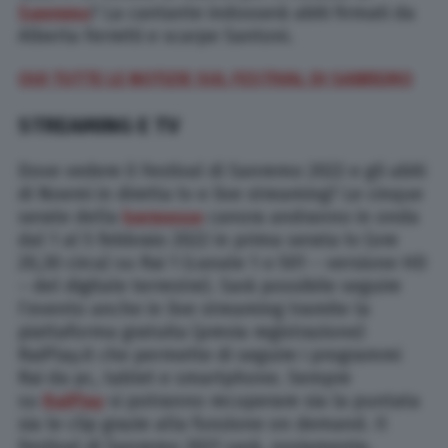
Sanremo
? La cantante indosserà abiti firmati da
Alberta Ferretti e scarpe Santoni.
QUI TUTTE LE NOTIZIE SUL FESTIVAL DI SANREMO
STREAMING E TV
Dove vedere il Festival di Sanremo 2022 e gli abiti
di Noemi in diretta tv e live streaming? Le cinque
serate della
kermesse
canora andranno in onda
dal 1 al 5 febbraio 2022 in prima serata tv (ore
20,30 circa) su Rai 1 (canale 1 o 501 – versione HD
– del digitale terrestre). Sarà possibile seguire
l’evento anche in live streaming tramite la
piattaforma gratuita (previa registrazione)
RaiPlay.it che permette di seguire i programmi
Rai da pc, tablet e smartphone. Sempre
su
RaiPlay
si potranno recuperare sia la puntata
sia le clip grazie alla funzione on demand. Il
Festival di Sanremo 2021 sarà, ovviamente,