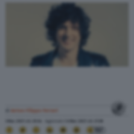
di
Anton Filippo Ferrari
3 Mar. 2021
alle
20:34
- Aggiornato il
6 Mar. 2021
alle
21:38
157