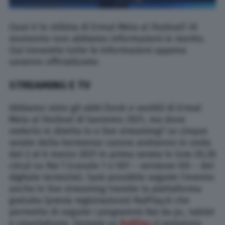
Qual è lo stilista di Ermal Meta al Festival? Al
momento non abbiamo informazioni in merito.
Qui troverete tutte le informazioni appena
saranno ufficializzate.
STREAMING E TV
Abbiamo visto gli abiti (look e vestiti) di Ermal
Meta al Festival di Sanremo 2021, ma dove
vederlo in diretta tv e live streaming? Le cinque
serate della kermesse canora andranno in onda
dal 2 al 6 marzo 2021 in prima serata tv (ore 20,30
circa) su Rai 1 (canale 1 o 501 – versione HD – del
digitale terrestre). Sarà possibile seguire l’evento
anche in live streaming tramite la piattaforma
gratuita (previa registrazione) RaiPlay.it che
permette di seguire i programmi Rai da pc, tablet
e smartphone. Sempre su
RaiPlay
si potranno