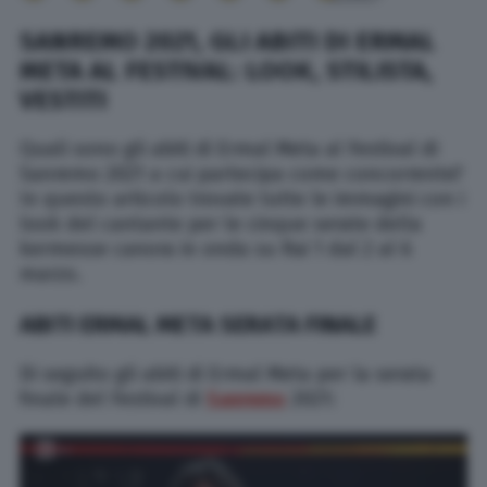
SANREMO 2021, GLI ABITI DI ERMAL
META AL FESTIVAL: LOOK, STILISTA,
VESTITI
Quali sono gli abiti di Ermal Meta al Festival di
Sanremo 2021 a cui partecipa come concorrente?
In questo articolo trovate tutte le immagini con i
look del cantante per le cinque serate della
kermesse canora in onda su Rai 1 dal 2 al 6
marzo.
ABITI ERMAL META SERATA FINALE
Di seguito gli abiti di Ermal Meta per la serata
finale del Festival di
Sanremo
2021: