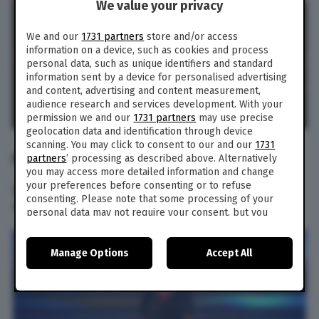
We value your privacy
We and our
1731 partners
store and/or access
information on a device, such as cookies and process
personal data, such as unique identifiers and standard
information sent by a device for personalised advertising
and content, advertising and content measurement,
audience research and services development. With your
permission we and our
1731 partners
may use precise
geolocation data and identification through device
scanning. You may click to consent to our and our
1731
ABITI ERMAL META TERZA SERATA
partners
’ processing as described above. Alternatively
you may access more detailed information and change
your preferences before consenting or to refuse
Di seguito gli abiti di Ermal Meta per la terza
consenting. Please note that some processing of your
serata del Festival di
Sanremo
2021:
personal data may not require your consent, but you
have a right to object to such processing. Your
preferences will apply to this website only. You can
Manage Options
Accept All
change your preferences or withdraw your consent at
any time by returning to this site and clicking the
privacy
policy
button at the bottom of the webpage.