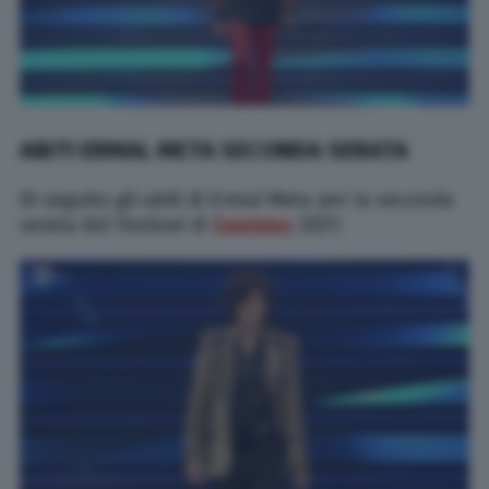
ABITI ERMAL META SECONDA SERATA
Di seguito gli abiti di Ermal Meta per la seconda
serata del Festival di
Sanremo
2021: