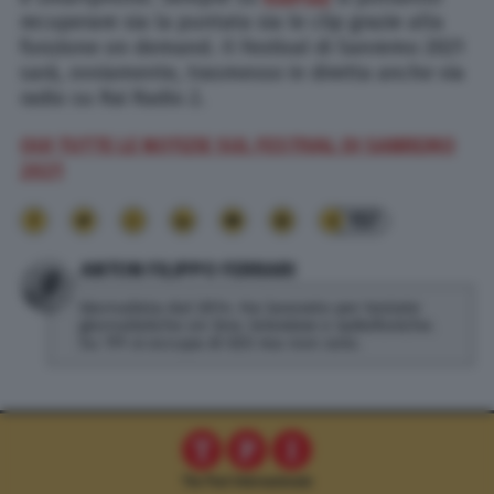
recuperare sia la puntata sia le clip grazie alla
funzione on demand. Il Festival di Sanremo 2021
sarà, ovviamente, trasmesso in diretta anche via
radio su Rai Radio 2.
QUI TUTTE LE NOTIZIE SUL FESTIVAL DI SANREMO
2021
157
ANTON FILIPPO FERRARI
Giornalista dal 2014. Ha lavorato per testate
giornalistiche on line, televisive e radiofoniche.
Su TPI si occupa di SEO ma non solo.