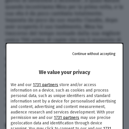
giorno di settembre a dicembre”, è quasi Natale
quando incontriamo Mina per la prima volta, e la
sua vita è da poco cambiata totalmente.
Separata da poco da suo marito Claudio, dopo
aver scoperto il suo tradimento, Mina ha
trascorso del tempo nomade dalla sua migliore
amica Titti prima di capire che era il momento di
trovare un’altra sistemazione…
Continue without accepting
Nel secondo episodio della prima puntata di
Mina Settembre, dal titolo “My Fair Lord”, un
We value your privacy
uomo tenta di buttarsi dal cornicione di un
palazzo, e solo l’intervento della protagonista e
We and our
1731 partners
store and/or access
Domenico riesce a farlo ragionare. Passato lo
information on a device, such as cookies and process
spavento, resta un problema da risolvere:
personal data, such as unique identifiers and standard
trovare un lavoro all’aspirante suicida, padre di
information sent by a device for personalised advertising
famiglia che sente il peso del proprio fallimento
and content, advertising and content measurement,
con il rischio di perdere l’affidamento dei figli…
audience research and services development. With your
permission we and our
1731 partners
may use precise
geolocation data and identification through device
MINA SETTEMBRE: IL CAST (ATTORI)
scanning. You may click to consent to our and our
1731