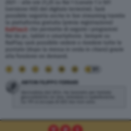
2021 – alle ore 21,25 su Rai 1 (canale 1 o 501
(versione HD) del digitale terrestre). Sarà
possibile seguirla anche in live streaming tramite
la piattaforma gratuita (previa registrazione)
RaiPlay.it
che permette di seguire i programmi
Rai da pc, tablet e smartphone. Sempre su
RaiPlay sarà possibile vedere o rivedere tutte le
puntate (dopo la messa in onda in chiaro) grazie
alla funzione on demand.
91
ANTON FILIPPO FERRARI
Giornalista dal 2014. Ha lavorato per testate
giornalistiche on line, televisive e radiofoniche.
Su TPI si occupa di SEO ma non solo.