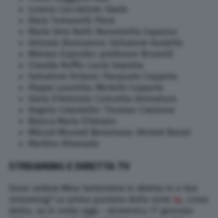
Lorena Cacciatore: Giada
Kiara Tomaselli: Piera
Maria Vera Ratti: Nanninella Capasso
Antonio Buonanno: Salvatore Ausiello
Mimmo Esposito: professor Brunelli
Claudia Ruffo: Lucia Improta
Salvatore Striano: Pasquale Coppola
Peppe Lanzetta: Michele Coppola
Daria D’Antonio: Concetta Ammaturo
Angelo Caianiello: Thomas Crastone
Bianca Maria D’Amato:
Miloud Mourad Benamara: Ahmed Bassir
Martina Attanasio
STREAMING E DIRETTA TV
Dove vedere Mina Settembre in diretta tv e live
streaming? La prima puntata della serie
tv
, come
detto, va in onda oggi – domenica 17 gennaio