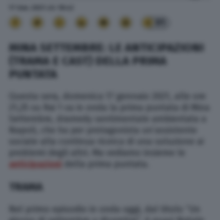
17 Gen. 2021
alle
18:42
91
MINA SETTEMBRE: LE ANTICIPAZIONI
(TRAMA E CAST) DELLA PRIMA
PUNTATA
Questa sera, domenica 17 gennaio 2021, alle ore
21,25 su Rai 1 va in onda la prima puntata di Mina
Settembre, dramedy sentimentale ambientata a
Napoli, che ha per protagonista un’assistente
sociale alla continua ricerca di una soluzione ai
problemi degli altri. Ma vediamo insieme le
anticipazioni
della prima puntata.
TRAMA
Nel primo episodio in onda oggi, dal titolo “Un