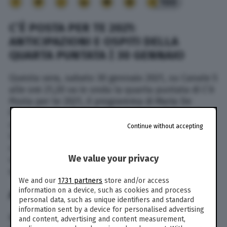
100
C’È POSTA PER TE 2021:
ANTICIPAZIONI E OSPITI DELLA
QUARTA PUNTATA | 30 GENNAIO
Questa sera, sabato 30 gennaio 2021, su Canale 5
alle ore 21,20 va in onda la quarta puntata di C’è
Posta per te 2021, il programma di Maria De
Filippi giunto alla 24esima stagione. Il “people
show” più longevo d’Italia da decenni (nel 2000
Continue without accepting
la prima puntata) è campione di ascolti e
colleziona ospiti nazionali e internazionali. Ma
We value your privacy
vediamo insieme tutte le
informazioni
sulla
quarta puntata nel dettaglio.
We and our
1731 partners
store and/or access
information on a device, such as cookies and process
ANTICIPAZIONI E OSPITI
personal data, such as unique identifiers and standard
information sent by a device for personalised advertising
Nonostante le restrizioni dovute alla pandemia
and content, advertising and content measurement,