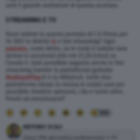
sarà il grande mattatore di questa puntata.
STREAMING E TV
Dove vedere la quarta puntata di C’è Posta per
Te 2021 in diretta
tv
e live streaming? Ogni
puntata
, come detto, va in onda il sabato sera
(prima tv assoluta) alle ore 21,20 (circa) su
Canale 5. Sarà possibile seguirla anche in live
streaming tramite la piattaforma gratuita
MediasetPlay
.it e su Wittytv.it. Sulle due
piattaforme (dopo la messa in onda) sarà poi
possibile rivedere spezzoni, clip e tanto altro.
Pronti ad emozionarvi?
100
ANTONIO SCALI
Classe 1992, giornalista professionista. A TPI