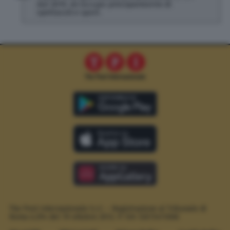
dal 2019, mi occupo principalmente di
spettacoli e sport.
The Post Internazionale S.r.l. – Registrazione al Tribunale di
Roma n.294 del 19 ottobre 2012.
P. IVA 12073411006