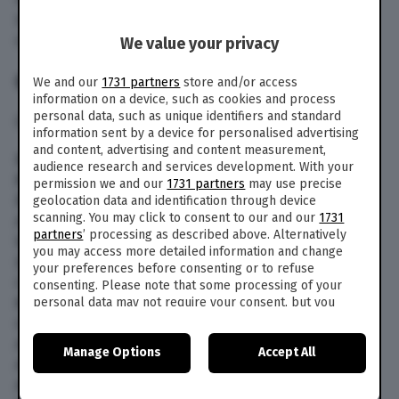
stasera a Cartabianca con tanti ospiti,
collegamenti e servizi.
We value your privacy
GLI OSPITI DI QUESTA SERA
We and our
1731 partners
store and/or access
information on a device, such as cookies and process
personal data, such as unique identifiers and standard
Ospiti di Cartabianca di stasera:
information sent by a device for personalised advertising
and content, advertising and content measurement,
Roberto Fico, Presidente della Camera –
audience research and services development. With your
Movimento Cinque Stelle
permission we and our
1731 partners
may use precise
Roberto Speranza, Ministro della Salute –
geolocation data and identification through device
scanning. You may click to consent to our and our
1731
Articolo uno
partners
’ processing as described above. Alternatively
Walter Veltroni, scrittore e regista – Partito
you may access more detailed information and change
Democratico
your preferences before consenting or to refuse
Corrado Augias, scrittore
consenting. Please note that some processing of your
Massimo Galli, direttore Malattie Infettive
personal data may not require your consent, but you
have a right to object to such processing. Your
Ospedale Sacco di Milano
preferences will apply to this website only. You can
Andrea Scanzi, Il Fatto Quotidiano
Manage Options
Accept All
change your preferences or withdraw your consent at
Antonio Caprarica, giornalista
any time by returning to this site and clicking the
privacy
Antonella Boralevi, scrittrice
policy
button at the bottom of the webpage.