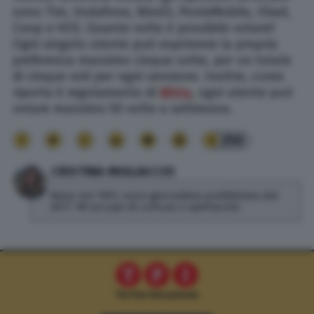
sono Tim, Vodafone, Wind3, PosteMobile, Illiad,
Coop e HO). Quante volte è possibile votare?
Ogni singolo utente può esprimere la propria
preferenza massimo cinque volte, per un totale
di cinque voti per ogni sessione. Inoltre, come
riporta il regolamento di
Witty
, ogni utente può
votare massimo 50 volte a settimana.
250
CRISTINA MIGLIACCIO
Nata nel 1991, sono giornalista pubblicista dal
2017. Mi occupo di cultura e spettacolo.