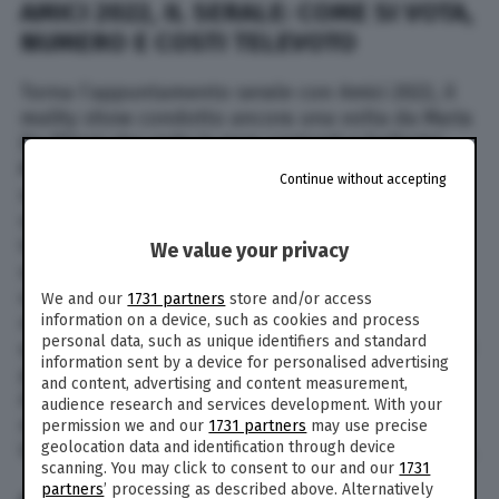
AMICI 2022, IL SERALE: COME SI VOTA,
NUMERO E COSTI TELEVOTO
Torna l’appuntamento serale con Amici 2022, il
reality show condotto ancora una volta da Maria
De Filippi che vede in gara cantanti e ballerini.
Ma, dei 18 concorrenti in gara divisi in squadre,
Continue without accepting
soltanto uno potrà vincere questa edizione e
sarà colui o colei che darà prova del proprio
talento anche nel corso delle nove puntate del
We value your privacy
serale, in partenza sabato 19 marzo 2022, alle
ore 21:20. Il
programma
della De Filippi propone
We and our
1731 partners
store and/or access
information on a device, such as cookies and process
nuovamente un gioco a squadre, ben tre per
personal data, such as unique identifiers and standard
questa edizione e tutte guidate da una coppia di
information sent by a device for personalised advertising
professori di ballo e canto. Ma come si vota ad
and content, advertising and content measurement,
Amici 2022? Qual è il numero a cui fare
audience research and services development. With your
riferimento e quali sono i costi di televoto?
permission we and our
1731 partners
may use precise
geolocation data and identification through device
Vediamo insieme tutte le informazioni di servizio.
scanning. You may click to consent to our and our
1731
partners
’ processing as described above. Alternatively