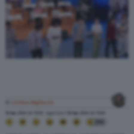
di
Cristina Migliaccio
30 Apr. 2022
alle
12:53
- Aggiornato il
30 Apr. 2022
alle
12:55
250