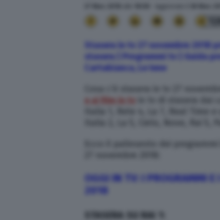
27 Nov. 2018
alle
18:58
- Aggiornato il
30 Nov. 2
12
Stasera in tv 27 novembre 2018 pri
stasera | Programmi tv | Guida pr
Cartabianca, Le Iene
Cosa c’è stasera in tv 27 novemb
e ai film in tv
in tv di stasera dai c
Italia 1, Rete 4, La 7, Real Time e
Italia 2, La 5, Cielo, Nove, Rai 5
Ecco il palinsesto dei programmi
27 novembre 2018:
OGGI IN TV: I PROGRAMMI E 
2018
STASERA SU RAI 1: