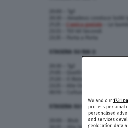
20:00 – Tg1
20:30 – Amadeus conduce Soliti Ig
21:25 –
L’amica geniale
– Le bambo
23:33 – TG1 60 Secondi
23:35 – Porta a Porta
STASERA SU RAI 2
:
20:30 – Tg2
21:05 – Quelli che dopo il TG
21:20 – Il Ristorante degli Chef
23:25 – Alle Origini della Bontà
00:10 – Cultura Digital World
We and our
1731 p
STASERA SU RAI 3:
process personal d
personalised adve
and services deve
20:00 – Blob
geolocation data a
20:25 – Alla lavagna