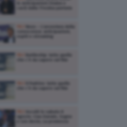
le anticipazioni (trama e
cast) dalla 17esima puntata
TV /
Noos – L’avventura della
conoscenza: anticipazioni,
ospiti e streaming
TV /
Battleship: tutto quello
che c’è da sapere sul film
TV /
Il Padrino: tutto quello
che c’è da sapere sul film
TV /
Ascolti tv sabato 8
agosto: Ciao Darwin, Sogno
e son desto, La promessa