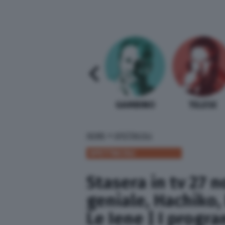
SABELLI FIORETTI
GUIDA BARDI
GAMBINO
TELESE
»
HOME
SPETTACOLI
SPETTACOLI
Stasera in tv 27 
geniale, Hachiko,
Le Iene | I progra