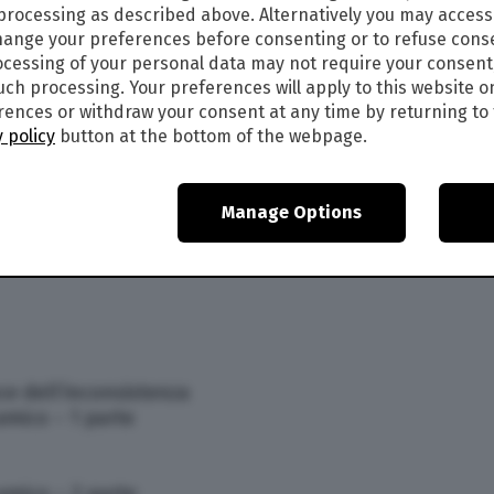
 processing as described above. Alternatively you may acces
ange your preferences before consenting or to refuse cons
cessing of your personal data may not require your consent
such processing. Your preferences will apply to this website o
ences or withdraw your consent at any time by returning to 
 policy
button at the bottom of the webpage.
Manage Options
’assassinio di Gianni Versace ep.1
’assassinio di Gianni Versace ep.2
ce dell’inconsistenza
 amico – 1 parte