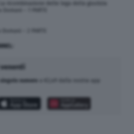
La ricombinazione delle lega della giustizia
a Domani – 1 PARTE
a Domani – 2 PARTE
NNEL:
 venerdì
singolo numero
a €2,49 dalla nostra app