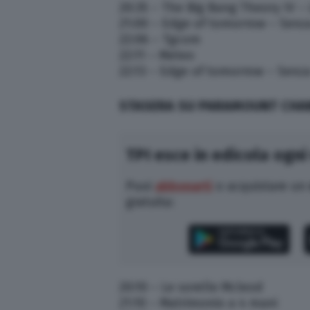
20:35 – The Big Bang Theory IV – 
21:00 – Edge of tomorrow – Senz
22:06 – Tgcom
22:11 – Meteo
22:13 – Edge of tomorrow – Senz
STASERA SU PARAMOUNT CHA
TPI esce in edicola ogni
Puoi
abbonarti
o acquistare un
gratuita:
20:10 – Le sorelle Mcleod
21:10 – Matrimonio a 4 mani