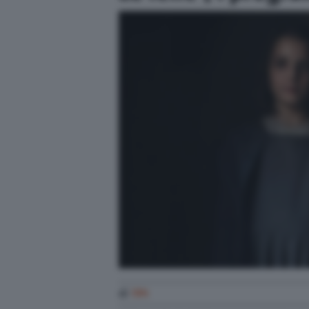
di
TPI