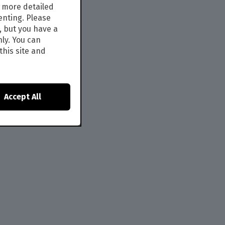
s more detailed
enting. Please
, but you have a
nly. You can
this site and
Accept All