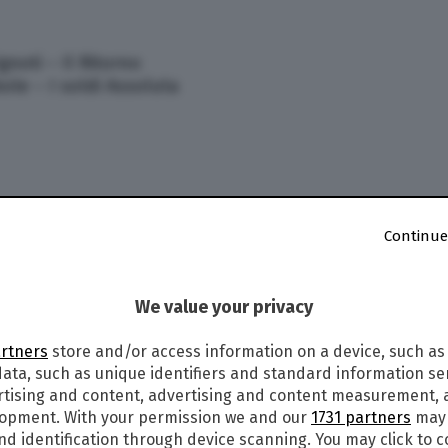
noti – Il Ritorno
le – I soldi Assoluta
Continue
We value your privacy
artners
store and/or access information on a device, such as
ata, such as unique identifiers and standard information sen
rtising and content, advertising and content measurement,
lopment. With your permission we and our
1731 partners
may 
nd identification through device scanning. You may click to 