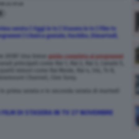
018
alle
07:48
8
ma serata | Oggi in tv | Stasera in tv | Film tv
ogrammi | L’Amica geniale, Hachiko, Dimartedì,
re 2018? Una breve
guida completa ai programmi
anali principali come Rai 1, Rai 2, Rai 3, Canale 5,
 quelli minori come Rai Movie, Rai 4, Iris, Tv 8,
, Paramount Channel, Cine Sony.
 in prima serata e in seconda serata di martedì
I FILM DI STASERA IN TV 27 NOVEMBRE