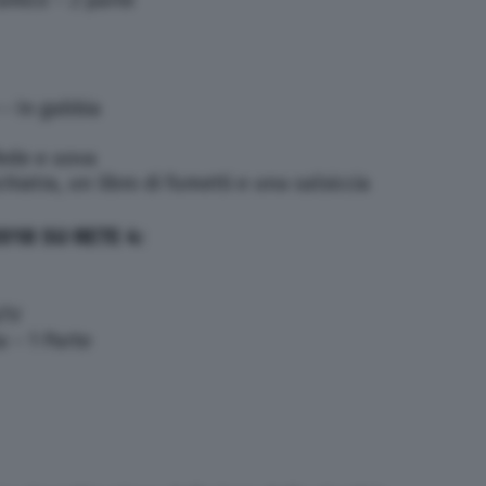
 amico – 2 parte
 – In gabbia
fede e uova
iatra, un libro di fumetti e una salsiccia
018 SU RETE 4:
aTV
a – 1 Parte