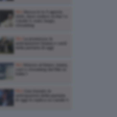
TV /
Messa in tv 9 agosto
2026, dove vedere su Rai 1 e
Canale 5: orari, luogo,
streaming
TV /
La promessa: le
anticipazioni (trama e cast)
della puntata di oggi
TV /
Ritorno al futuro: trama,
cast e streaming del film su
Italia 1
TV /
Ciao Darwin: le
anticipazioni della puntata
di oggi in replica su Canale 5