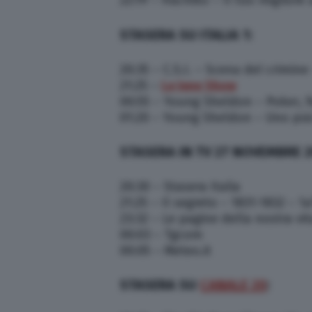
22:19 – Hachiko – Il tuo migliore
STASERA SU ITALIA 1:
20:35 – C.S.I. – Scena del crimine
21:25 –
Le Iene Show
00:55 – Young Sheldon – Poker, 
01:20 – Young Sheldon – Uno psich
STASERA IN TV 27 NOVEMBRE 2
20:30 – Stasera Italia
21:25 – Il segreto – 1831-1832 – 1
23:32 – Le pagine della nostra vit
00:03 – Tgcom
00:05 – Meteo.it
STASERA SU
CANALE 20
: