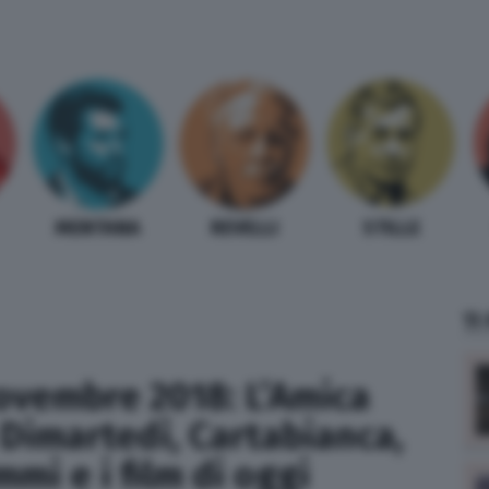
MENTANA
REVELLI
STILLE
TI
novembre 2018: L’Amica
 Dimartedì, Cartabianca,
mmi e i film di oggi