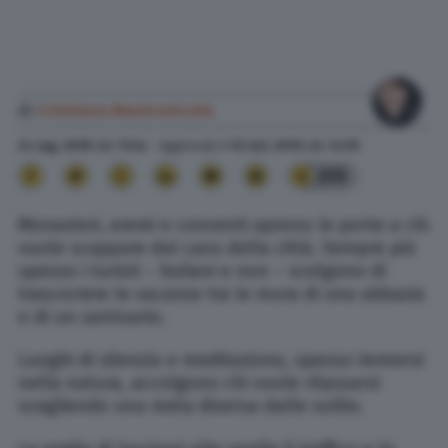
di
Cristiana Mastronicola
24 Lug. 2018
alle
11:24
- Aggiornato il
12 Set. 2019
alle
14:55
205
Monasteri, eremi e conventi aprono le porte a chi
vuole scappare dal caos della città. Sempre più
spesso i turisti – italiani e non – scelgono di
trascorrere le vacanze tra le mura di una abbazia
o di un santuario.
Luoghi di silenzio e meditazione, spesso immersi
nella natura, accolgono chi vuole rilassarsi
scegliendo una meta diversa dalle solite.