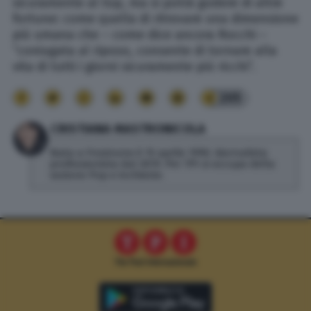
sicuramente al top, ma si potrà godere di altre
fortune: come quella di ritrovare una dimensione
più umana che – come dice ancora Rocchi –
“coniugata al riposo, consente di tornare alla
vita di tutti i giorni sicuramente più ricchi”.
205
CRISTIANA MASTRONICOLA
Nata a Frosinone il 15 aprile 1990. Giornalista
professionista dal 2019. Per TPI si occupa della
sezione Pop e inchieste.