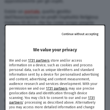
appositamente per gli ospiti.
Esiste un
portale
, quello gestito
dall’Associazione
no-profit
Ospitalità Religiosa
Italiana (O.R.I.), che ha come scopo proprio
quello di favorire l’incontro tra la domanda e
l’offerta di ospitalità religiosa in Italia.
Continue without accepting
Oltre 120mila posti letto in 1600 strutture
We value your privacy
distribuite su tutto il territorio italiano. “Sfatato
ormai il mito di conventi e monasteri chiusi in
We and our
1731 partners
store and/or access
loro stessi, quest’estate saranno oltre 1600 le
information on a device, such as cookies and process
strutture religiose italiane in cui i turisti potranno
personal data, such as unique identifiers and standard
trascorrere le loro vacanze, alla ricerca di un
information sent by a device for personalised advertising
clima di serenità e con la giusta attenzione sia al
and content, advertising and content measurement,
corpo che allo spirito”, afferma Fabio Rocchi,
audience research and services development. With your
permission we and our
1731 partners
may use precise
presidente dell’associazione.
geolocation data and identification through device
scanning. You may click to consent to our and our
1731
Nessun obbligo quindi di partecipare alla vita
partners
’ processing as described above. Alternatively
comunitaria, ma – sottolinea ancora Rocchi –
you may access more detailed information and change