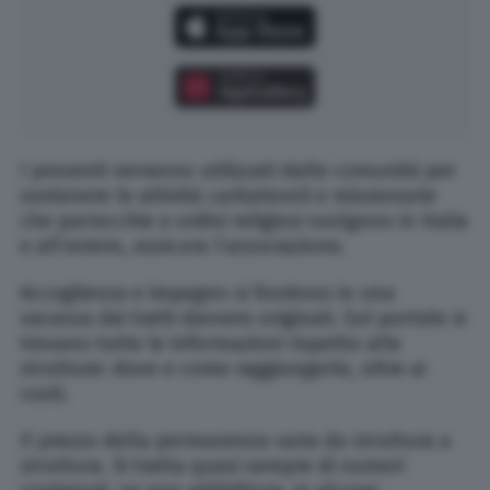
I proventi verranno utilizzati dalle comunità per
sostenere le attività caritatevoli e missionarie
che parrocchie e ordini religiosi svolgono in Italia
e all’estero, assicura l’associazione.
Accoglienza e impegno si fondono in una
vacanza dai tratti davvero originali. Sul portale si
trovano tutte le informazioni rispetto alle
strutture: dove e come raggiungerle, oltre ai
costi.
Il prezzo della permanenza varia da struttura a
struttura. Si tratta quasi sempre di numeri