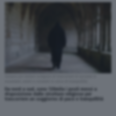
Sempre più italiani scelgono di trascorrere le vacanze in
monasteri, eremi e conventi in cerca di tranquillità.
Da nord a sud, sono 120mila i posti messi a
disposizione dalle strutture religiose per
trascorrere un soggiorno di pace e tranquillità