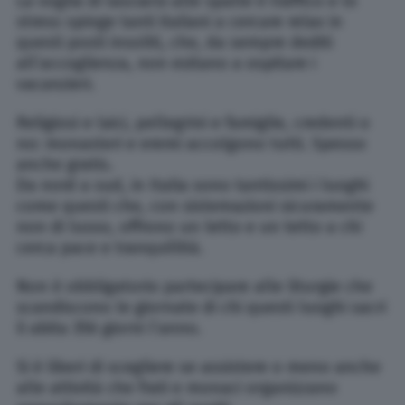
La voglia di lasciarsi alle spalle il traffico e lo
stress spinge tanti italiani a cercare relax in
questi posti insoliti, che, da sempre dediti
all’accoglienza, non esitano a ospitare i
vacanzieri.
Religiosi e laici, pellegrini e famiglie, credenti o
no: monasteri e eremi accolgono tutti. Spesso
anche gratis.
Da nord a sud, in Italia sono tantissimi i luoghi
come questi che, con sistemazioni sicuramente
non di lusso, offrono un letto e un tetto a chi
cerca pace e tranquillità.
Non è obbligatorio partecipare alle liturgie che
scandiscono le giornate di chi questi luoghi sacri
li abita 356 giorni l’anno.
Si è liberi di scegliere se assistere o meno anche
alle attività che frati e monaci organizzano