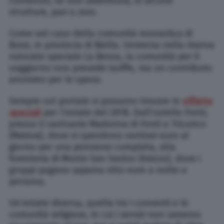
contenuti, se non addirittura, in alcune
strutture, pari a zero.
Come nel caso della comunità monastica di
Bose, in provincia di Biella. Immersa nella riserva
naturale speciale La Bessa, la comunità per il
soggiorno non prevede tariffe, ma un contributo
anonimo per le spese.
Sempre sul portale si possono trovare le
offerte
speciali
per l’estate del 2018. Dall’ostello Fonti,
presso il santuario Madonna di Fonti a Tricarico
(Matera), dove si spendono ventisei euro al
giorno per una pensione completa, alla
foresteria di Monte San Savino (Arezzo), dove i
gruppi pagano appena otto euro a notte a
persona.
Un’estate diversa, quella tra i conventi e le
comunità religiose, in cui i servizi non saranno