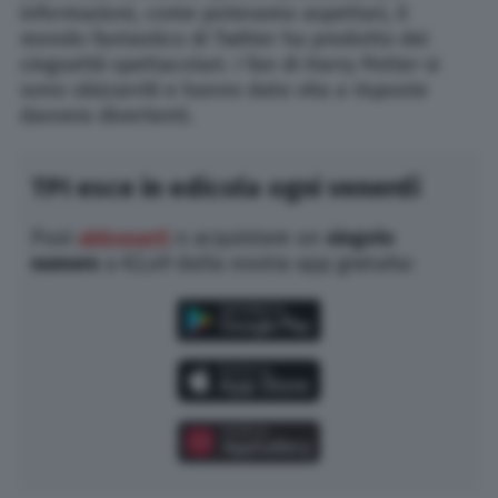
informazioni, come potevamo aspettari, il
mondo fantastico di Twitter ha prodotto dei
cinguettii spettacolari. I fan di Harry Potter si
sono sbizzarriti e hanno dato vita a risposte
davvero divertenti.
TPI esce in edicola ogni venerdì
Puoi
abbonarti
o acquistare un
singolo
numero
a €2,49 dalla nostra app gratuita: