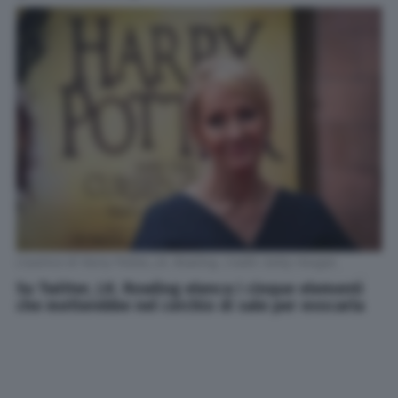
L'autrice di Harry Potter, J.K. Rowling. Credit: Getty Images
Su Twitter, J.K. Rowling elenca i cinque elementi
che metterebbe nel cerchio di sale per evocarla