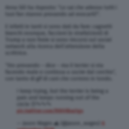
Anna Sill ha risposto: “Lo sai che adesso tutti i
tuoi fan stanno provando ad evocarti?”.
E infatti in tanti si sono dati da fare: cagnetti
bianchi ovunque, faccioni (e strafalcioni) di
Trump a non finire si sono rincorsi sul social
network alla ricerca dell’attenzione della
scrittrice.
“Sto provando – dice – ma il terrier si sta
facendo male e continua a uscire dal cerchio”,
con tanto di gif di cani che corrono in tondo.
I keep trying, but the terrier is being a
pain and keeps running out of the
circle 🤨🐾🐾🐾
pic.twitter.com/R80Jlkw3gs
— Jason Wages 🌊 (@jason_wages)
6