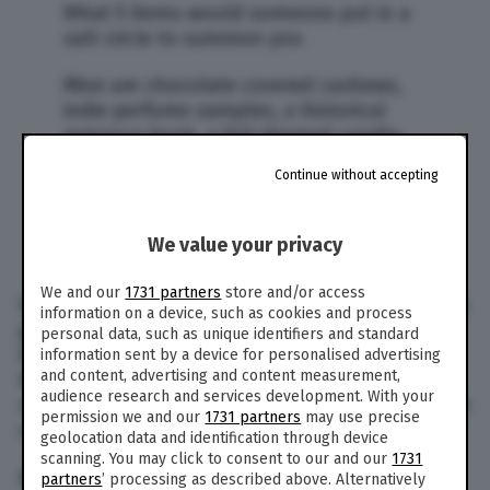
What 5 items would someone put in a
salt circle to summon you
Mine are chocolate covered cashews,
indie perfume samples, a historical
romance book, a fall-themed candle,
and a cardigan
Continue without accepting
— hannah f. whitten (@hwhittenwrites)
5 settembre 2018
We value your privacy
We and our
1731 partners
store and/or access
Detto fatto, a rispondere alla provocazione della
information on a device, such as cookies and process
giovane Hannah è stata proprio la scrittrice più
personal data, such as unique identifiers and standard
famosa del mondo. Sempre un tweet, J.K.
information sent by a device for personalised advertising
and content, advertising and content measurement,
Rowling elenca le cinque cose che i fan della
audience research and services development. With your
magia dovrebbero mettere nel cerchio di sale per
permission we and our
1731 partners
may use precise
vedere finalmente la loro eroina.
geolocation data and identification through device
scanning. You may click to consent to our and our
1731
Bizzarra risposta, quella della Rowling, che con
partners
’ processing as described above. Alternatively