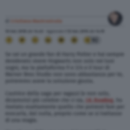
di
Cristiana Mastronicola
10 Set. 2018
alle
14:45
- Aggiornato il
12 Set. 2019
alle
14:15
92
Se sei un grande fan di Harry Potter e hai sempre
desiderato vivere Hogwarts non solo nei tuoi
sogni, ma la piattaforma 9 e 3/4 e il tour di
Warner Bros Studio non sono abbastanza per te,
potremmo avere la soluzione giusta.
L’autrice della saga per ragazzi (e non solo,
diciamolo) più celebre che ci sia,
J.K. Rowling
, ha
rivelato esattamente quello che potresti fare per
evocarla, dal nulla, proprio come se si trattasse
di una magia.