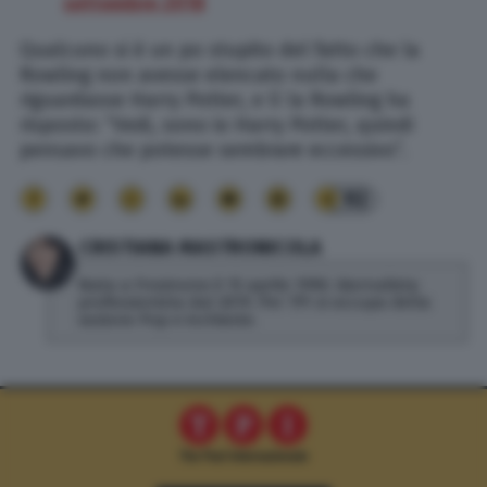
settembre 2018
Qualcuno si è un po stupito del fatto che la
Rowling non avesse elencato nulla che
riguardasse Harry Potter, e lì la Rowling ha
risposto: “Vedi, sono io Harry Potter, quindi
pensavo che potesse sembrare eccessivo”.
92
CRISTIANA MASTRONICOLA
Nata a Frosinone il 15 aprile 1990. Giornalista
professionista dal 2019. Per TPI si occupa della
sezione Pop e inchieste.