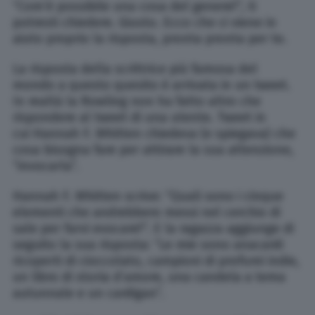
“Com’è possibile una cosa del genere?”, ti
potresti chiedere. Giusto. Ecco che ci viene in
aiuto proprio la risposta, pronta pronta per te.
La risposta della scrittrice più famosa del
mondo a questo quesito è arrivata in un tweet.
In realtà la Rowling non ha fatto altro che
rispondere al tweet di una utente. Tweet in
cui Hannah F. Whitten chiedeva (e spiegava) che
cosa bisogna fare per attirare la sua attenzione,
“invocarla”.
Hannah F. Whitten scrive: “Quali sono i cinque
elementi che andrebbero messi nel cerchio di
sale per farvi evocare?”. E la ragazza aggiunge di
seguito la sua risposta: “Le mie sono anacardi
ricoperti di cioccolato, campioni di profumi indie,
un libro di storia d’amore, una candela a tema
autunnale e un cardigan”.