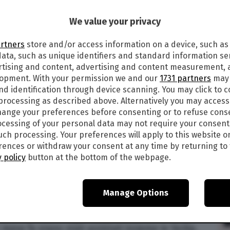
a Pellegrinelli
We value your privacy
artners
store and/or access information on a device, such as
ata, such as unique identifiers and standard information sen
19
alle
02:00
rtising and content, advertising and content measurement,
6
lopment. With your permission we and our
1731 partners
may 
nd identification through device scanning. You may click to 
 processing as described above. Alternatively you may acces
a foto
ange your preferences before consenting or to refuse cons
ella “storia importante” (utilizzando una frase
cessing of your personal data may not require your consent
such processing. Your preferences will apply to this website o
e Marica Pellegrinelli è definitivamente finita.
ences or withdraw your consent at any time by returning to 
 settimane fa, ad annunciarlo. Adesso Marica esce
 policy
button at the bottom of the webpage.
 con una foto che la ritrae con l’uomo che
anzato.
i, esperto di design. Nella foto in questione c’è
Manage Options
s Ramazzotti
, insieme ad altre persone. E tra
quenne finito nel gossip per la presunta love
ese fa erano stati avvistati insieme in Sicilia.