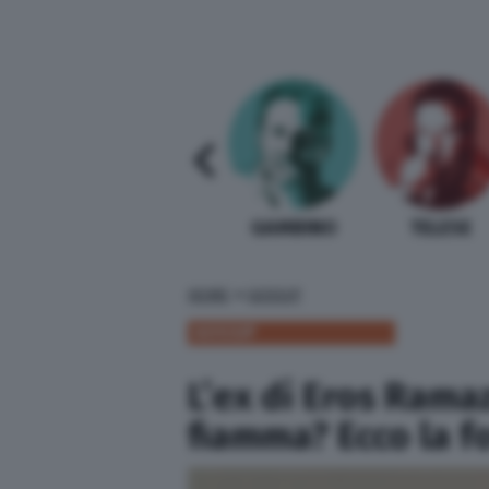
SABELLI FIORETTI
GUIDA BARDI
GAMBINO
TELESE
»
HOME
GOSSIP
GOSSIP
L’ex di Eros Rama
fiamma? Ecco la fo