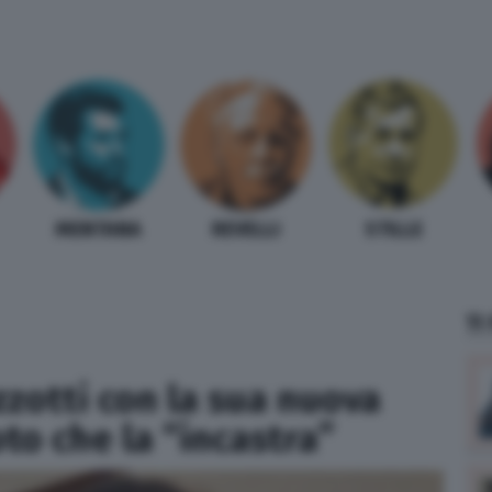
MENTANA
REVELLI
STILLE
TI
zzotti con la sua nuova
to che la “incastra”