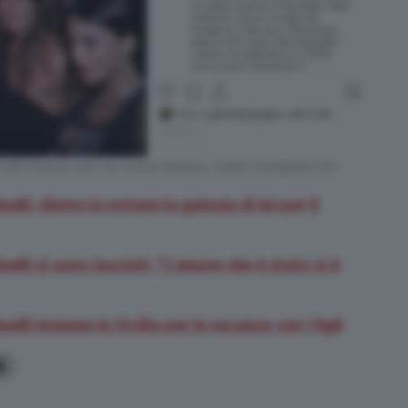
inelli insieme alla sua nuova fiamma. Credit: Instagram/Chi
li, dietro la rottura la gelosia di lui per il
elli si sono lasciati: “L’amore che è stato si è
lli insieme in Sicilia per le vacanze con i figli
6