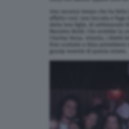
Una vacanza lampo che ha fatto i
affatto così: una toccata e fuga
della loro figlia. Al settimanale D
Massimo Boldi. Che avrebbe la cer
Charley Vezza. Intanto, i diretti
foto scattate a Ibiza potrebbero 
gossip rovente di questa estate.