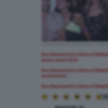
La foto pubblicata da Chi di Marica Pellegr
Eros Ramazzotti e Marica Pellegrinel
nuovo amore di lei
Eros Ramazzotti e Marica Pellegrin
trasformato”
Eros Ramazzotti e Marica Pellegrine
11
REDAZIONE TPI