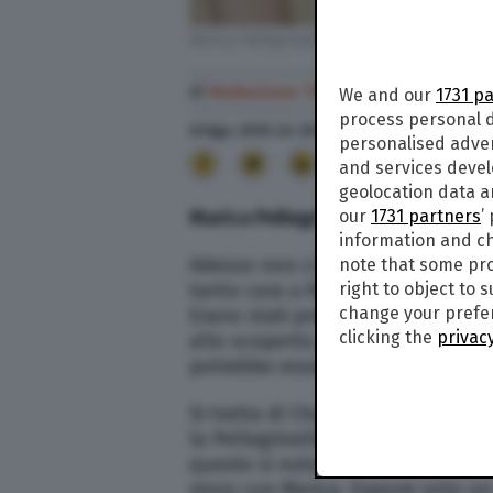
Marica Pellegrinelli. Credit: Instagram/Maric
di
Redazione TPI
We and our
1731 p
process personal d
23 Ago. 2019
alle
20:12
- Aggiornato il
12 Set. 20
personalised adve
11
and services deve
geolocation data a
our
1731 partners
’
Marica Pellegrinelli Charley Vezz
information and ch
Adesso non ci sono più dubbi. Qu
note that some pro
right to object to 
tanto cara a Ramazzotti) tra Eros 
change your prefer
Erano stati proprio loro, alcune
clicking the
privacy
allo scoperto. Sui social circola
potrebbe essere il suo nuovo fid
Si tratta di Charley Vezza, 35 ann
la Pellegrinelli,
ex moglie di Ero
queste si nota anche il trentacin
story con Marica. Eppure solo un m