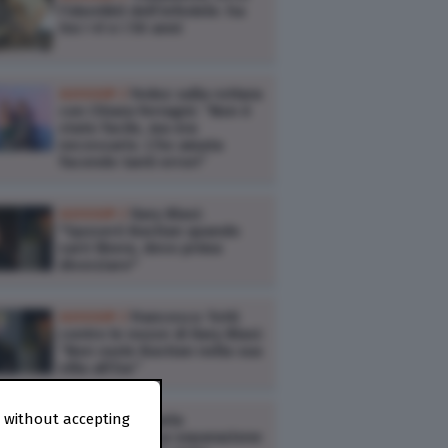
l’identikit dell’infedele: ha
tra i 41 e i 50 anni
GOSSIP /
Fedez sulla rottura
con Chiara Ferragni: “Non è
stato facile, ma era
necessario. L’ho amata
facendo tanti errori”
GOSSIP /
Ilary Blasi:
"Sposerò Bastian quando
sarò libera, devo prima
divorziare"
GOSSIP /
Francesco Totti
contro le nozze di Ilary Blasi:
“Non vuole Bastian nella sua
villa all’Eur”
 without accepting
CINEMA /
Micaela
Ramazzotti: "La separazione