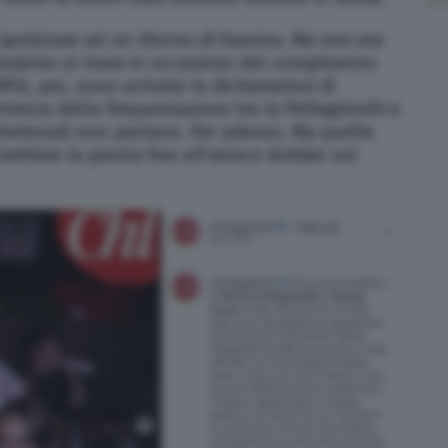
potizzare ad un ritorno di fiamma. Ma non era
 insieme al mare in occasione del compleanno
iPiù, poi, sono arrivate le dichiarazioni di
tezza della frequentazione tra la Pellegrinelli e
 interessati non parlano. Per adesso. Ma quelle
mettere la parola fine all’atroce dubbio sul