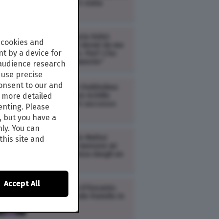
da Paolo Virzì è stata
violenta"
GOSSIP /
Vittorio Feltri:
 cookies and
“Oriana Fallaci dormì da me
t by a device for
prima di morire. Fini? L’ho
ucciso politicamente”
 audience research
use precise
consent to our and
GOSSIP /
Ema Stokholma:
"Ho dormito con Achille
s more detailed
Lauro ma non è successo
enting. Please
nulla"
, but you have a
nly. You can
GOSSIP /
Rocío Muñoz
this site and
Morales: "Con Iannone mi
vivo il bello senza dargli un
nome"
Accept All
GOSSIP /
Alda D'Eusanio:
"Uscii dal Grande Fratello in
pigiama"