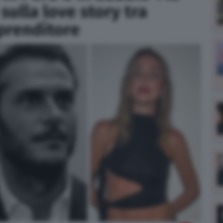
sulla love story tra
mprenditore