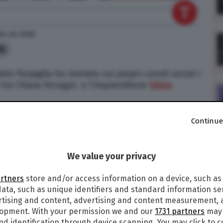
024
alle
12:03
8
ele Parpiglia ha rivelato sui propri canali social i
 tra Chiara Ferragni e l’imprenditore
Silvio
ronista, Ferragni ha conosciuto la moglie di
Continue
Il primo contatto tra le due sarebbe avvenuto a
ici in comune [
Chi è Giulia Luchi, moglie di Silvio
We value your privacy
ente di Miss Italia) avrebbe teso la mano
artners
store and/or access information on a device, such as
e di difficoltà per il cosiddetto Pandoro-gate e
ata, such as unique identifiers and standard information sen
dez.
rtising and content, advertising and content measurement,
lopment. With your permission we and our
1731 partners
may 
roprio aiuto sia “emotivamente” sia sotto il
nd identification through device scanning. You may click to 