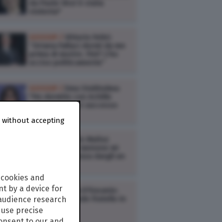
da Paolo Virzì è stata
violenta"
GOSSIP /
Vittorio Feltri:
“Oriana Fallaci dormì da me
prima di morire. Fini? L’ho
ucciso politicamente”
GOSSIP /
Ema Stokholma:
"Ho dormito con Achille
Lauro ma non è successo
nulla"
 without accepting
GOSSIP /
Rocío Muñoz
Morales: "Con Iannone mi
vivo il bello senza dargli un
nome"
 cookies and
t by a device for
GOSSIP /
Alda D'Eusanio:
"Uscii dal Grande Fratello in
 audience research
pigiama"
use precise
consent to our and