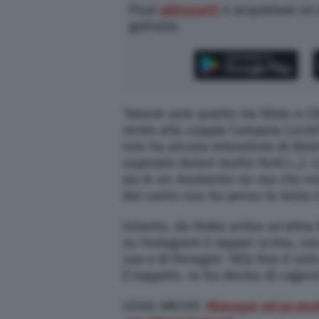
Puoi
abbonarti
o acquistare un
gratuita:
“Amore vero quello tra Silvio e C
vicine alla coppia Campara Luchi?
non ha alcuna intenzione di disi
superato dolori molto forti (…). L
sia in un momento no ma che non
dal canto suo ha perso la testa e
Intanto, da Fedez arriva un’altra 
su Instagram il rapper scrive, co
sue e di Ferragni: “Alla fine è s
il tappeto. Io ho deciso di cagarv
LEGGI ANCHE:
Manager ed ex mode