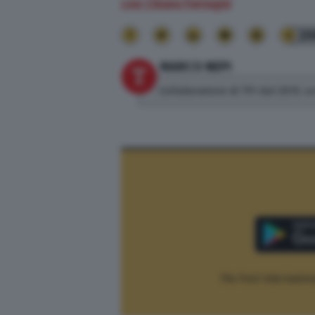
con Chiara Ferragni
20
MARCO NEPI
Collaboratore di TPI dal 2019, sc
The Post Internaziona