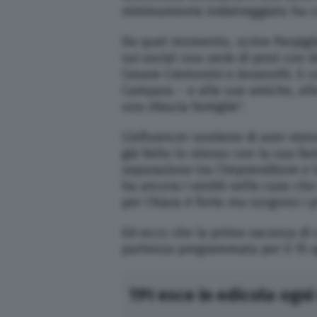
minimamente indietreggiato ha con
Da quel momento, scrive Parpiglia,
sui social una serie di post co
Cesare Cremonini e Jovanotti. E 
Campara – e alle sue amiche, alle
una sfascia famiglie”.
L’influencer sostiene di aver mes
già fatto lo stesso con la sua fam
separazione tra l’imprenditore e 
ha ancora i vestiti nelle case che 
per Chiara è forte ma sorgono i p
Ed ecco che la prima vacanza di 
partenza programmata per il 15 a
TPI esce in edicola ogni