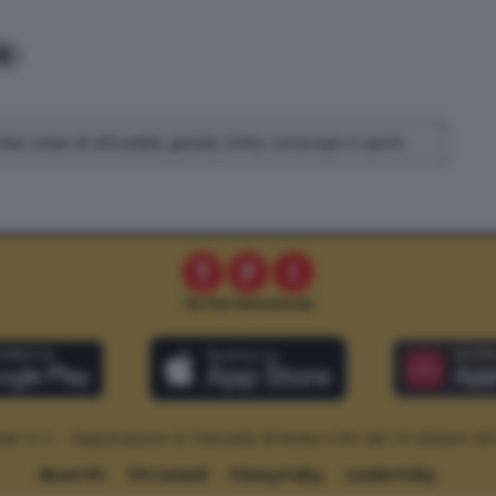
8
rivo news di attualità, gossip, lotto, oroscopo e sport.
le S.r.l. – Registrazione al Tribunale di Roma n.294 del 19 ottobre 20
About TPI
TPI Contatti
Privacy Policy
Cookie Policy