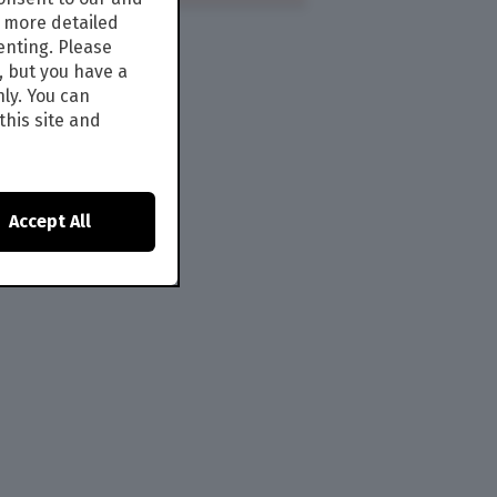
s more detailed
enting. Please
, but you have a
nly. You can
this site and
Accept All