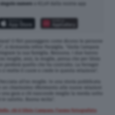
singolo numero
a €2,49 dalla nostra app
hiara? O flirt passeggero come dicono le persone
”, si domanda infine Parpiglia. “Giulia Campara
ntegrare la sua famiglia. Nessuna. I due hanno
’ex moglie, anzi, la moglie, pensa che per Silvio
 perderà quello che ha costruito. La Ferragni
 ci mette il cuore e crede in questa relazione”.
frecciata all’ex moglie. In una storia pubblicata
n un chiarissimo riferimento alle nuove relazioni
olo una gara a chi nasconde meglio la merda sotto
i in salotto. Buona recita”.
llo, chi è Silvio Campara, l’uomo fotografato