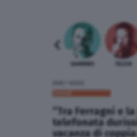
SABELLI FIORETTI
GUIDA BARDI
GAMBINO
TELESE
»
HOME
GOSSIP
GOSSIP
“Tra Ferragni e l
telefonata duriss
vacanza di coppia 