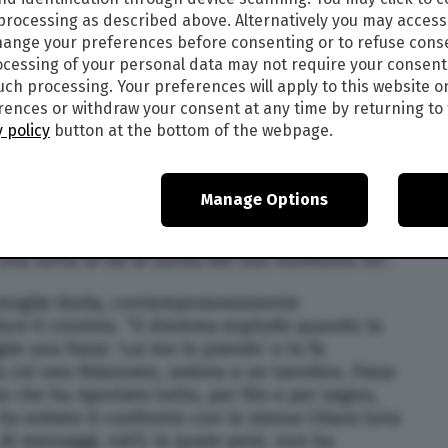
di metterle a disposizione un entourage che
 processing as described above. Alternatively you may acces
oso momento”. “Le avrebbe permesso di rinascere
ange your preferences before consenting or to refuse cons
i brand”,
scrive Parpiglia
.
cessing of your personal data may not require your consent
such processing. Your preferences will apply to this website o
lvio Campara risale allo scorso giugno. In quel
ences or withdraw your consent at any time by returning to 
ta – anche l’imprenditore stava attraversando un
 policy
button at the bottom of the webpage.
ta vendita milionaria del suo marchio Golden
Manage Options
 fare altro che creare tensione e pressione
a”, osserva ancora Parpiglia. E così “quando
e una sorta di via di uscita dal suo momento no”.
a moglie Giulia, contemporaneamente
isce il cronista. “Il dramma esplode quando la
gire una frase: ‘Lui me lo prendo’ e lo fa
col neo-fidanzato, seduta a un tavolino. Frase
o che ha riportato tutto, per filo e per segno,
a esitato il confronto con la stessa Chiara (una
di messaggi, ndr); la quale però, non ha