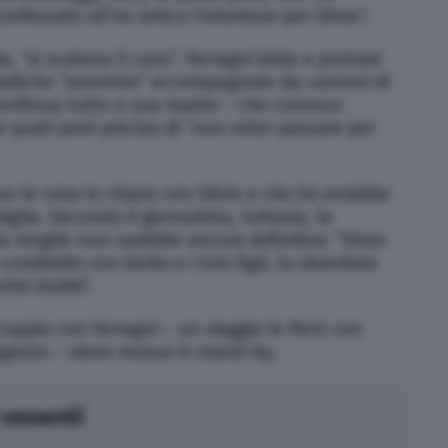
fessato all’ex amica l’interesse per Silvio”.
 “si scatena il caos”. Ferragni inizia a postare
n dediche “anonime” accompagnate da canzoni di
confessa tutto a sua madre – che conosce
 quali però precisa di “non voler passare per
so le cose in chiaro con Silvio e che lui avrebbe
iglia. Secondo il giornalista, tuttavia, la
la moglie non sarebbe ancora definitiva: “Silvio
condivide con Giulia e i loro figli, la sbandata
rimi dubbi”.
coppia con Ferragni – un viaggio in Perù con
gosto – viene messa in stand-by.
 venerdì