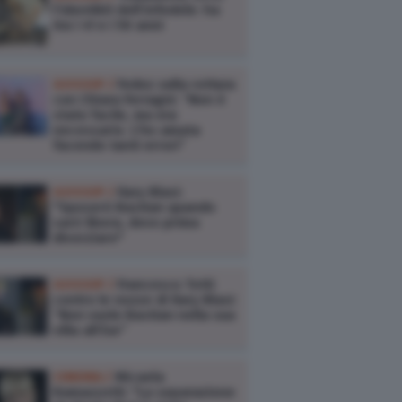
l’identikit dell’infedele: ha
tra i 41 e i 50 anni
GOSSIP /
Fedez sulla rottura
con Chiara Ferragni: “Non è
stato facile, ma era
necessario. L’ho amata
facendo tanti errori”
GOSSIP /
Ilary Blasi:
"Sposerò Bastian quando
sarò libera, devo prima
divorziare"
GOSSIP /
Francesco Totti
contro le nozze di Ilary Blasi:
“Non vuole Bastian nella sua
villa all’Eur”
CINEMA /
Micaela
Ramazzotti: "La separazione