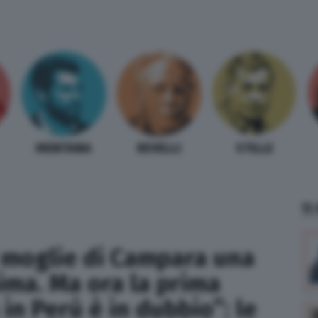
MENTANA
REVELLI
STILLE
TI
a moglie di Campara una
ima. Ma ora la prima
in Perù è in dubbio”: le