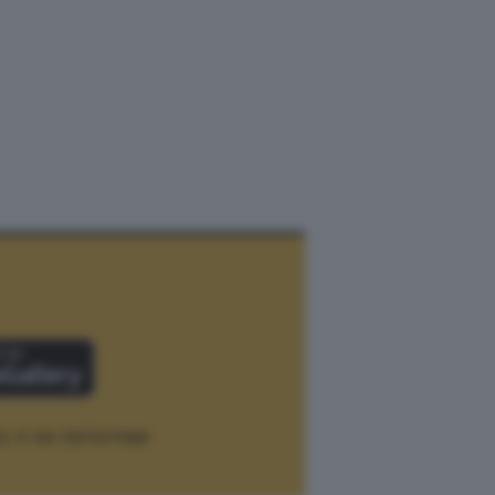
12.
P. IVA 12073411006