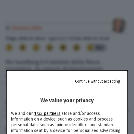
di
Clarissa Valia
13 Ago. 2018
alle
09:45
- Aggiornato il
12 Set. 2019
alle
14:49
382
Per Sandberg è il ministro della Pesca
norvegese, da sempre dichiaratamente
xenofobo, si è innamorato di Bahareh Letnes,
Continue without accepting
rifugiata iraniana.
amore ministro xenofobo
rifugiata norvegia
We value your privacy
Fino a qualche tempo fa Sandberg diceva: “Le
culture non si mescolino”. Ma l’amore gli ha fatto
We and our
1733 partners
store and/or access
cambiare opinione.
information on a device, such as cookies and process
personal data, such as unique identifiers and standard
Norvegese populista di destra, Per Sandberg si è
information sent by a device for personalised advertising