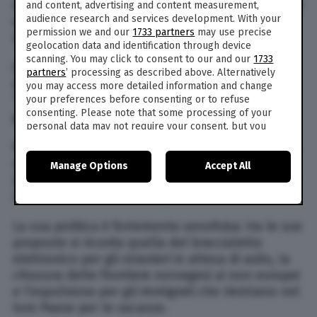
sempre dichiarato anti immigrati: “Razze, religioni
and content, advertising and content measurement,
audience research and services development. With your
e culture non devono mescolarsi se vogliamo
permission we and our
1733 partners
may use precise
mantenere una Norvegia serena”, diceva.
geolocation data and identification through device
scanning. You may click to consent to our and our
1733
E ancora: “Se continuiamo così in certi fiordi
partners
’ processing as described above. Alternatively
della Norvegia regnerà solo la sharia”. Oppure:
you may access more detailed information and change
“Fermiamo gli zingari alla dogana, portano solo
your preferences before consenting or to refuse
consenting. Please note that some processing of your
guai”.
personal data may not require your consent, but you
have a right to object to such processing. Your
Per Sandberg ha iniziato a fare politica a 27 anni,
preferences will apply to this website only. You can
viene sempre rieletto deputato per 20 anni, nel
Manage Options
Accept All
change your preferences or withdraw your consent at
2006 diventa vice del Partito del progresso e dal
any time by returning to this site and clicking the
privacy
policy
button at the bottom of the webpage.
2015 è ministro della Pesca.
La sua politica è fortemente xenofoba: tra le sue
proposte si ricorda quella del braccialetto
elettronico per gli stranieri in attesa di asilo, la
chiusura delle frontiere norvegesi ai non europei
e l’espulsione per gli immigrati che rientrano nel
loro Paese per le vacanze.