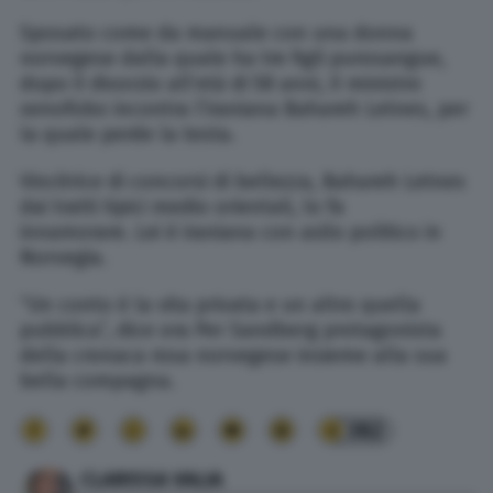
Sposato come da manuale con una donna
norvegese dalla quale ha tre figli purosangue,
dopo il divorzio all’età di 58 anni, il ministro
xenofobo incontra l’iraniana Bahareh Letnes, per
la quale perde la testa.
Vincitrice di concorsi di bellezza, Bahareh Letnes
dai tratti tipici medio orientali, lo fa
innamorare. Lei è iraniana con asilo politico in
Norvegia.
“Un conto è la vita privata e un altro quella
pubblica”, dice ora Per Sandberg protagonista
della cronaca rosa norvegese insieme alla sua
bella compagna.
382
CLARISSA VALIA