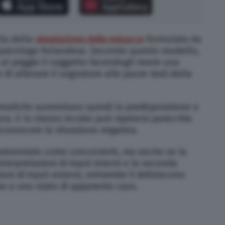
lla della
simulazione delle minacce
formulata da
 psicologo finlandese. Secondo questo modello,
a al peggio il soggetto facendogli vivere una
di allenare il sognatore alle paure reali della
mmatiche aumentano quindi la predisposizione a
enza. E lo stesso incubo può ripetersi parecchie
riconoscere la situazione negativa.
resentate come concorrenti, ma anche se la
nterpretazioni di input interni e la seconda
ioni di input esterni, entrambe li definiscono
ne a uno stato di apparente caos.