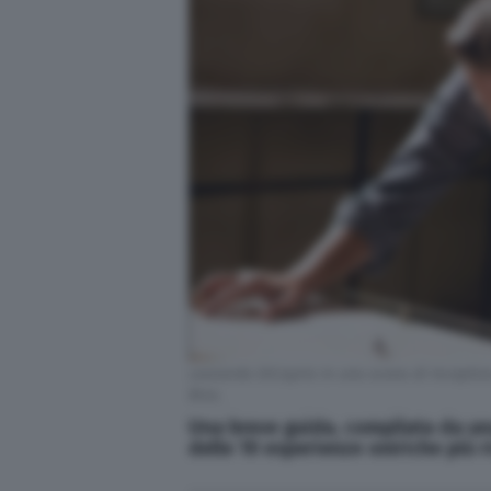
Leonardo DiCaprio in una scena di Inception,
Bros.
Una breve guida, compilata da uno
delle 10 esperienze oniriche più r