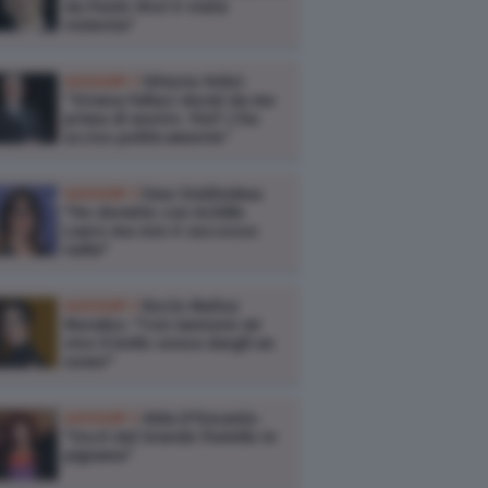
da Paolo Virzì è stata
violenta"
GOSSIP /
Vittorio Feltri:
“Oriana Fallaci dormì da me
prima di morire. Fini? L’ho
ucciso politicamente”
GOSSIP /
Ema Stokholma:
"Ho dormito con Achille
Lauro ma non è successo
nulla"
GOSSIP /
Rocío Muñoz
Morales: "Con Iannone mi
vivo il bello senza dargli un
nome"
GOSSIP /
Alda D'Eusanio:
"Uscii dal Grande Fratello in
pigiama"