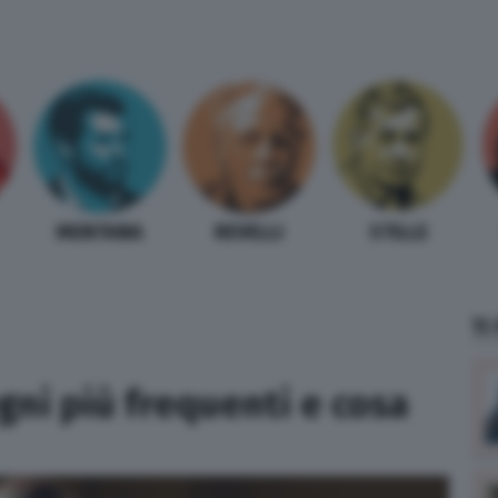
MENTANA
REVELLI
STILLE
TI
gni più frequenti e cosa