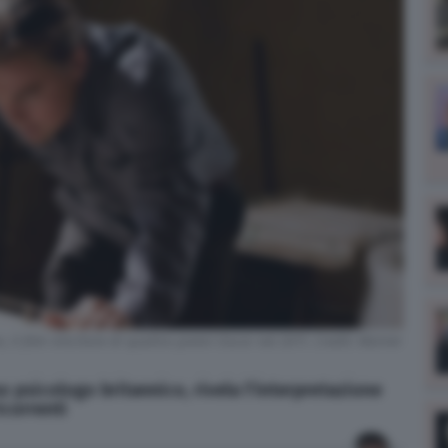
 il film vincitore di quattro premi Oscar nel 2011. Credit: Warner
 psicologo britannico, rivela l'interpretazione
icorrenti