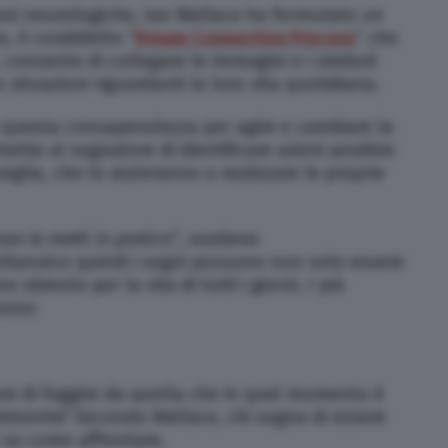
oni neurologiche, Ian Wallace ha formulato un
, il cosiddetto “
Dream Connection Process
” che
 consente di collegare le immagini e i simboli
 situazioni riguardanti la loro vita quotidiana.
e questa consapevolezza per agire e cambiare la
tte al sognatore di identificare azioni positive
eglia, che lo aiuteranno a realizzare le proprie
on lo metti in pratica”
, sostiene
itannico quindi i sogni possono non solo essere
stimolo per la vita di tutti i giorni. I più
sono:
are di fuggire da quella che in quel momento è
inente? Secondo Wallace, chi sogna di essere
sa come affrontare.