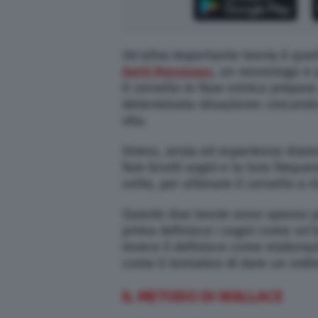
Un’altra importante teoria è que
Antti Revonsuo
, un neurologo e
il cervello in fase onirica prepar
determinata situazione: cercando 
vita.
Stress, ansia ed esperienze dra
fare brutti sogni e la loro frequ
volte, per allenare il cervello a 
Queste due teorie sono spesso p
prima definisce i sogni come un’i
invece li definisce come elaboraz
come il tentativo di dare un ordi
IL METODO DI WALLACE