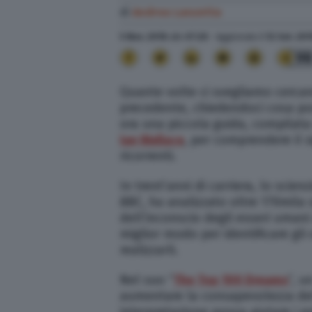
di
Andrea Lanzetta
5 Nov. 2018
alle
07:20
- Aggiornato il
12 Set. 201
9
Quante volte ci svegliamo cerca
precedente, chiedendoci cosa pos
ora una piccola guida, compilata
Ian Wallace
, per comprendere il s
ricorrenti.
In trent’anni di carriera, lo scie
BBC
, ha analizzato oltre 170mila
dell’inconscio degli esseri umani 
miglior modo per identificare gli 
realizzarli.
Nel suo “
The Top 100 Dreams
”, u
aumentare la consapevolezza del 
interpretazione possa aiutare i pr