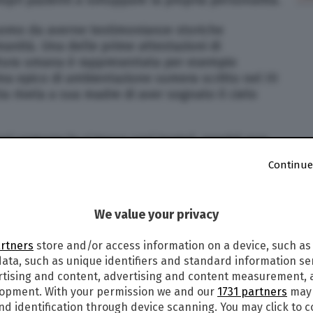
uomo da averne testimonianze storiche
manità. Una delle prime attestazioni di
ratura umana è rappresentata per esempio
ema epico di ambientazione sumera scritto nel III
sta rivela a sua madre di aver sognato il cielo
sì comune (e ci tocca così tanto), perché non
o i sogni?
Continue
IÙ ACCREDITATE
We value your privacy
no di spiegare il motivo per cui sogniamo, a
dei soggetti addormentati.
artners
store and/or access information on a device, such as
ata, such as unique identifiers and standard information sen
ivazione di sintesi
. Tale modello fu
rtising and content, advertising and content measurement,
bson e Robert McCarley, secondo i quali i circuiti
lopment. With your permission we and our
1731 partners
may 
il sonno REM, la fase
caratterizzata da un’intensa
nd identification through device scanning. You may click to 