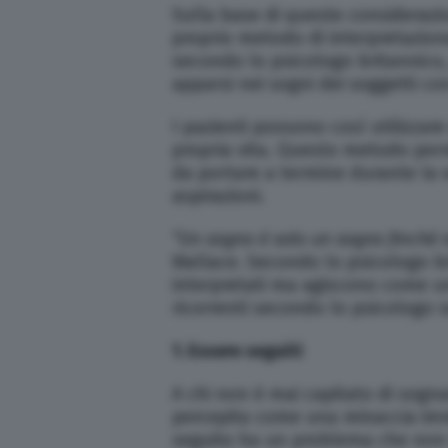
Sulla base di queste considerazi
proprio metodo di interpretazione
secondo lo psicologo britannico,
apparsi nei sogni dei soggetti con
I pazienti possono così utilizzar
propria vita. Questo metodo perme
da portare a termine durante la v
aspirazioni.
“Un sogno è solo un sogno finché n
Wallace. Secondo lo psicologo br
interpretati ma agiscono come uno 
ricorrenti secondo lo psicologo 
1. Essere seguiti
A chi non è mai capitato di sogn
percepita come una minaccia imm
seguito ha un problema che non 