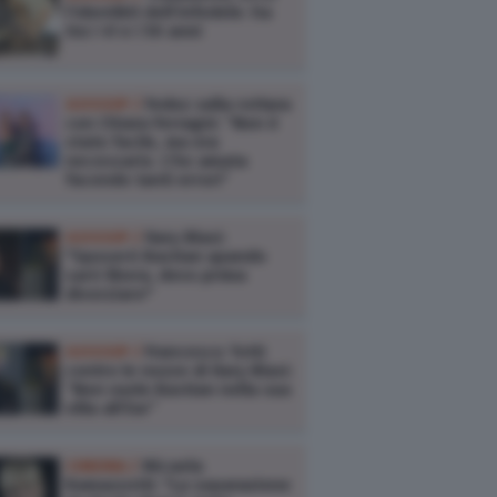
l’identikit dell’infedele: ha
tra i 41 e i 50 anni
GOSSIP /
Fedez sulla rottura
con Chiara Ferragni: “Non è
stato facile, ma era
necessario. L’ho amata
facendo tanti errori”
GOSSIP /
Ilary Blasi:
"Sposerò Bastian quando
sarò libera, devo prima
divorziare"
GOSSIP /
Francesco Totti
contro le nozze di Ilary Blasi:
“Non vuole Bastian nella sua
villa all’Eur”
CINEMA /
Micaela
Ramazzotti: "La separazione