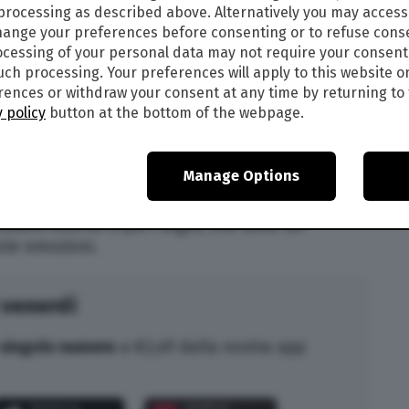
i si muovono rapidamente in diverse direzioni, e il
 processing as described above. Alternatively you may acces
ange your preferences before consenting or to refuse cons
cessing of your personal data may not require your consent
zione delle aree del sistema limbico – ossia
such processing. Your preferences will apply to this website o
ali del telencefalo e del diencefalo implicate
ences or withdraw your consent at any time by returning to 
sazioni e ricordi
.
 policy
button at the bottom of the webpage.
ità interna – il sognare – e tenta di dare
esto modello suggerisce che i sogni sono
Manage Options
egnali generati dal cervello durante il sonno.
zioni interne e poi i sogni, che sono un
ste emozioni.
 venerdì
singolo numero
a €2,49 dalla nostra app