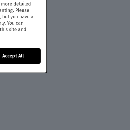
s more detailed
enting. Please
, but you have a
nly. You can
this site and
Accept All