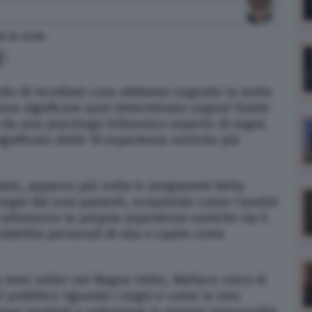
9
alle
14:06
8
ndo di ricordare cosa abbiamo sognato la notte
sa significare quel determinato sogno? Esiste
 da uno psicologo britannico esperto di sogni,
ignificato delle 10 esperienze oniriche più
nziato, apparso più volte in programmi della
 sogni dei suoi pazienti, scoprendo come l’analisi
attraverso le proprie esperienze oniriche sia il
obiettivi personali di vita e capire come
n best seller nel Regno Unito, Wallace cerca di
pubblico riguardo i sogni e come la loro
opri pazienti a sviluppare la propria personalità.