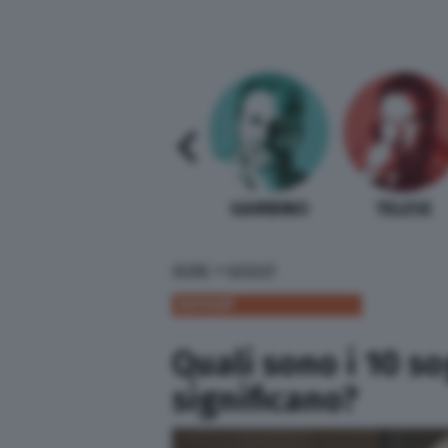
SABELLI FIORETTI
GUIDA BARDI
GAMBINO
TELESE
»
HOME
GOSSIP
GOSSIP
Quali sono i 10 so
significano?