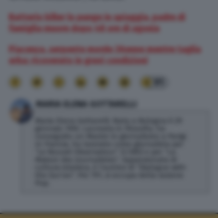
Batterio killer lo punge in spiaggia, padre di
famiglia muore dopo 48 ore di agonia
Piacenza, serpente morde 36enne mentre taglia
erba: ricoverato in gravi condizioni
91
MARIA ELENA GOTTARELLI
Maria Elena Gottarelli. Nata a Bologna il 29
gennaio 1992. Laureata in Filosofia, ha
conseguito un Master in giornalismo a Parigi.
In Francia, ha lavorato come giornalista per
“Le Nouvel Observateur” (L’OBS) e per “La
Maison des Journalistes”. Appassionata di
cultura islamica, è l’autrice di “Dialogue with
the Qur’an”. Per TPI, si occupa della sezione
Pop.