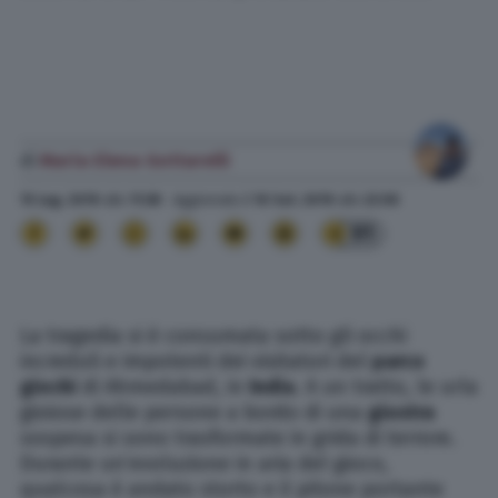
di
Maria Elena Gottarelli
15 Lug. 2019
alle
11:38
- Aggiornato il
10 Set. 2019
alle
22:58
91
La tragedia si è consumata sotto gli occhi
increduli e impotenti dei visitatori del
parco
giochi
di Ahmedabad, in
India
. A un tratto, le urla
gioiose delle persone a bordo di una
giostra
sospesa si sono trasformate in grida di terrore.
Durante un’evoluzione in aria del gioco,
qualcosa è andato storto e il pilone portante