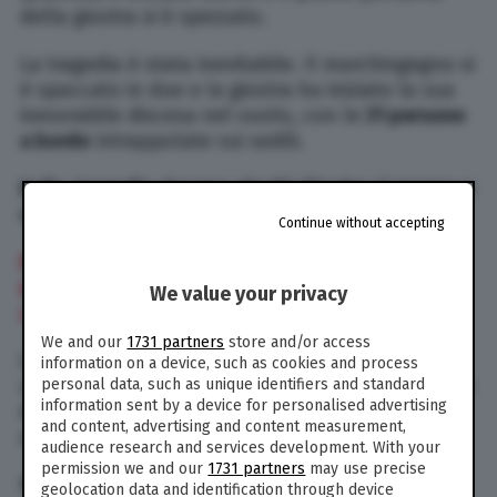
della giostra si è spezzato.
La tragedia è stata inevitabile. Il marchingegno si
è spaccato in due e la giostra ha iniziato la sua
inesorabile discesa nel vuoto, con le
31 persone
a bordo
intrappolate sui sedili.
India, tragedia al parco giochi: Giostra si spezza e
cade nel vuoto, 2 morti
Continue without accepting
Milano, stende il figlio su tavola da stiro e lo
ustiona con il ferro per punizione: madre
We value your privacy
condannata
We and our
1731 partners
store and/or access
La terribile scena è stata ripresa in un video da
information on a device, such as cookies and process
un visitatore del parco giochi che si trovava poco
personal data, such as unique identifiers and standard
information sent by a device for personalised advertising
distante dal luogo dell’incidente. Secondo le
and content, advertising and content measurement,
autorità locali, il bilancio è di
27 feriti e 2 morti.
audience research and services development. With your
permission we and our
1731 partners
may use precise
Nelle
immagini
, che possono urtare la vostra
geolocation data and identification through device