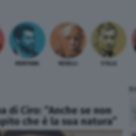
MENTANA
REVELLI
STILLE
TI
 di Ciro: “Anche se non
apito che è la sua natura”