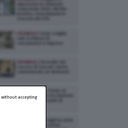
approvata la relazione
semestrale 2026: EBITDA
positivo, investimenti in
crescita del 21%
CRONACA /
Istat: a luglio
sale la fiducia di
consumatori e imprese
CRONACA /
Incendio nel
carcere di Sassari: morto
carbonizzato un detenuto
CRONACA /
RFI, Ponte al
Pino: ripresa la circolazione
 without accepting
ferroviaria nel nodo di
Firenze
CRONACA /
Da oggi la carta
d’identità sarà senza