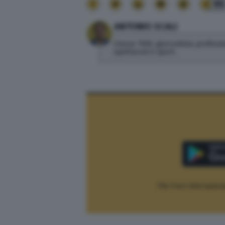
95
ANTONIO SCALI
Classe 1992, giornalista profess
spettacoli e sport.
The Post Internaziona