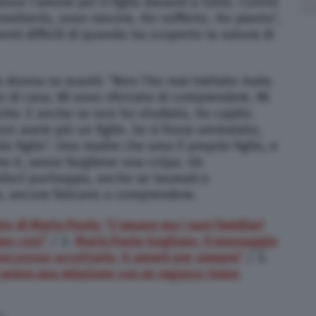
esso l’amore per il figlio davanti a tutto. Contro
metterlo, sono sincera. Ho sofferto. Ho pianto”,
ti difficili di quando ha scoperto la natura di
la donna va avanti: “Non l’ho mai trattato male.
o di casa. Mi sono sforzata di comprendere. Mi
he. E anche se non ho studiato, ho capito.
on avere più un figlio. Se si fosse ammalato,
io figlio”. Una madre che ama il proprio figlio, e
he è, senza fargliene una colpa. Un
itori purtroppo, anche se laureati e
, ancora faticano a comprendere.
ato di Maria Paola: “L’amavo ma i suoi familiari
uno così”
/ 2.
Maria Paola Gagliano, il messaggio
on posso accettarlo, ti amerò per sempre”
/ 3.
é aveva una relazione con un ragazzo trans: