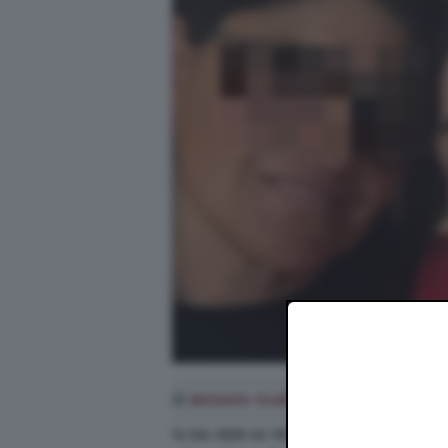
di
Antonio Scali
14 Set. 2020
alle
19:19