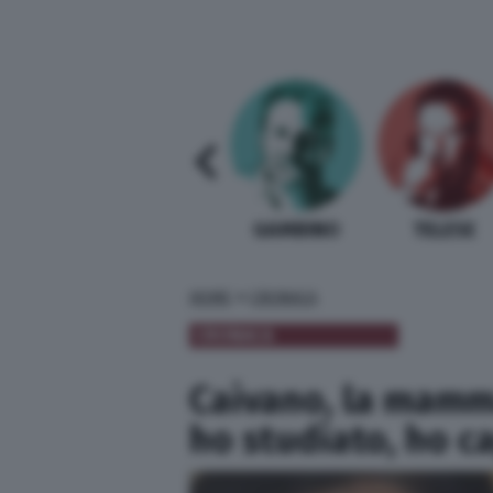
SABELLI FIORETTI
GUIDA BARDI
GAMBINO
TELESE
»
HOME
CRONACA
CRONACA
Caivano, la mamma
ho studiato, ho c