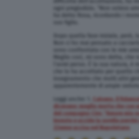
difficoltà dell’accettazione, ha m
ogni pregiudizio. “Non volevo am
ha detto Rosa, ricordando i momen
suo figlio.
Dopo quella fase iniziale, però, 
Non ci ho mai pensato a cacciarl
sono confrontata con le mie amic
Meglio così, mi sono detta, che n
l’avrei perso. È la sua natura, è m
che lo ha accettato per quello c
insegnamento che molti altri gen
apparentemente di ampie vedute
Leggi anche: 1.
Caivano, il fidanz
dicevano: meglio morta che con 
del compagno Ciro: “Amore mio n
Investe e uccide la sorella perch
22enne uccisa nel Napoletano