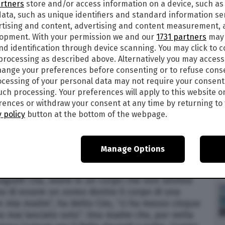
artners
store and/or access information on a device, such as
ata, such as unique identifiers and standard information sen
rtising and content, advertising and content measurement,
engono. Paola riposa in pace”. Un breve
lopment. With your permission we and our
1731 partners
may 
ato quello pubblicato su Facebook dalla mamma
nd identification through device scanning. You may click to 
va una relazione con Maria Paola, dopo la tragedia
 processing as described above. Alternatively you may acces
ato apertamente il fratello di Maria Paola,
ange your preferences before consenting or to refuse cons
iberatamente un omicidio perché non sopportava
cessing of your personal data may not require your consent
omo trans”.
such processing. Your preferences will apply to this website o
ences or withdraw your consent at any time by returning to 
a 22enne che riaccende i riflettori sulle
 policy
button at the bottom of the webpage.
iovani, soprattutto in alcune zone d’Italia,
liere chi essere e chi amare. Un’ignoranza di
uando si parla di transessualità. Eppure le
Manage Options
a, lasciano un barlume di speranza.
nagrafe Cira, vivere in un corpo che non sentiva
tiva di essere un uomo dentro il corpo di una
 mia madre”, ha detto Ciro, “ci ha messo cinque
a mai lasciato solo”. Una madre che, pur nella