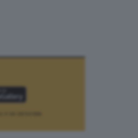
12.
P. IVA 12073411006