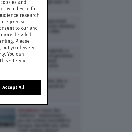
scadenza per gli over 70
 cookies and
t by a device for
 audience research
CRONACA /
Sequestrati
use precise
migliaia di motorini elettrici
consent to our and
venduti come e-bike
s more detailed
enting. Please
, but you have a
CRONACA /
Fs Logistix: a
nly. You can
Terminali Italia la gestione
this site and
del nuovo terminal
intermodale di Orte
CRONACA /
Rimini, lite a
coltellate tra cuochi in
Accept All
albergo
CRONACA /
Save the
Children: “Aumentano i
piccoli schiavi invisibili in
Europa: identificate oltre
1.500 vittime minori”