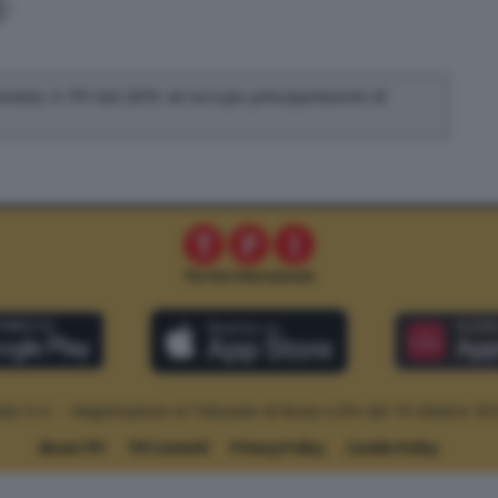
ionista. A TPI dal 2019, mi occupo principalmente di
le S.r.l. – Registrazione al Tribunale di Roma n.294 del 19 ottobre 20
About TPI
TPI Contatti
Privacy Policy
Cookie Policy