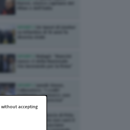
Baresi, storico capitano del
Milan e dell’Italia
SPORT /
Un tweet di Lineker
su Infantino di 10 anni fa
diventa virale
SPORT /
Malagò: “Mancini
nuovo ct della Nazionale.
Sto lavorando per la firma”
SPORT /
Jannik Sinner,
l’allenatore: “I crolli?
Dobbiamo conviverci, non
c’è una causa precisa”
 without accepting
SPORT /
L’annuncio di Pirlo:
“Ho appreso che non sarò il
ct dell’Italia”. Lasciano