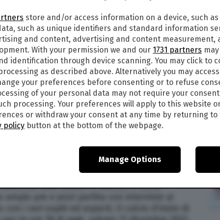
artners
store and/or access information on a device, such as
ata, such as unique identifiers and standard information sen
2
rtising and content, advertising and content measurement,
lopment. With your permission we and our
1731 partners
may 
MING LIVE, TV E PROBABILI
nd identification through device scanning. You may click to 
TA DELLA SERIE A
 processing as described above. Alternatively you may acces
ange your preferences before consenting or to refuse cons
cessing of your personal data may not require your consent
 –
Oggi, sabato 11 dicembre 2021, alle ore 18
such processing. Your preferences will apply to this website o
ampo allo stadio Pier Luigi Penzo di Venezia,
ences or withdraw your consent at any time by returning to 
rnata della Serie A 2021-2022. Dove vedere
 policy
button at the bottom of the webpage.
live streaming? Sky Sport o Dazn? Di seguito tutte
 la partita nel dettaglio:
Manage Options
 STREAMING
Juventus sarà visibile in diretta tv sulla
 ampio pre e post partita con interviste ai
on i vari ospiti ed esperti. Il calcio d’inizio di
per le ore 18 di oggi, sabato 11 dicembre 2021.