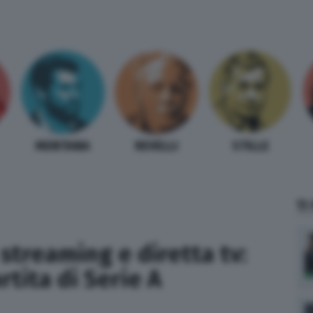
MENTANA
REVELLI
STILLE
TI
streaming e diretta tv:
rtita di Serie A