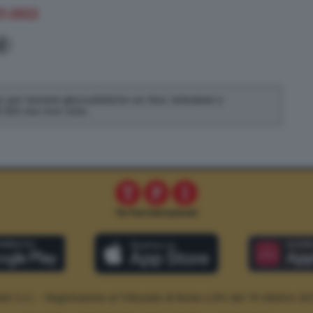
21-2022
2
 per testate giornalistiche on line, televisive e
di SEO ma non solo.
le S.r.l. – Registrazione al Tribunale di Roma n.294 del 19 ottobre 20