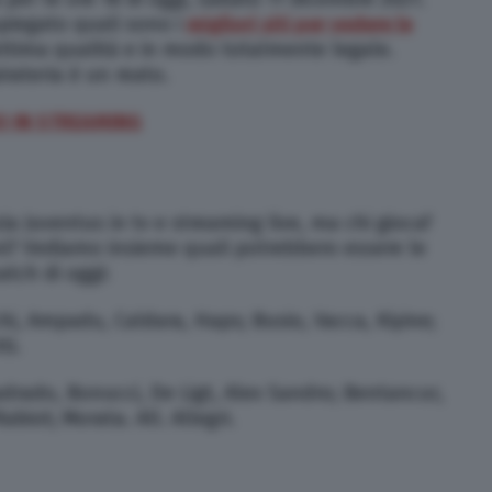
piegato quali sono i
migliori siti per vedere le
ottima qualità e in modo totalmente legale.
rateria è un reato.
IO IN STREAMING
a Juventus in tv e streaming live, ma chi gioca?
ni? Vediamo insieme quali potrebbero essere le
atch di oggi:
hi, Ampadu, Caldara, Haps; Busio, Vacca, Kiyine;
ti.
adrado, Bonucci, De Ligt, Alex Sandro; Bentancur,
abiot; Morata. All. Allegri.