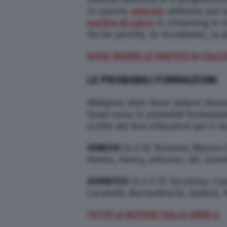
In questo
articolo
abbiamo poi s
partite di calcio
in streaming in 
Anche perché, lo ricordiamo, la pi
DOVE VEDERE LE PARTITE DI CALC
LE PROBABILI FORMAZIONI
Abbiamo visto dove vedere Venezi
Quali sono le probabili formazio
scelte dei due allenatori per il m
VENEZIA
(4-3-3): Romero; Mazzocc
Aramu, Henry, Johnsen. All. Zanet
JUVENTUS
(4-2-3-1): Szczesny; Cu
Locatelli; Bernardeschi, Dybala, R
TUTTE LE NOTIZIE SULLA SERIE A