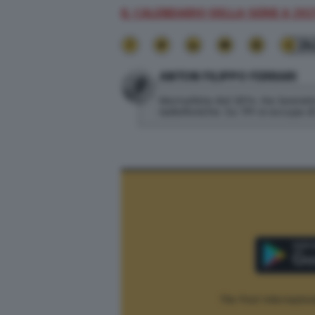
IL CALENDARIO DELLA SERIE A 20
24
ANTON FILIPPO FERRARI
Giornalista dal 2014. Ha lavorato
radiofoniche. Su TPI si occupa 
The Post Internaziona