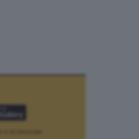
12.
P. IVA 12073411006