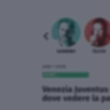
SABELLI FIORETTI
GUIDA BARDI
GAMBINO
TELESE
»
HOME
SPORT
SPORT
Venezia Juventus 
dove vedere la pa