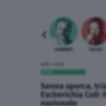
SABELLI FIORETTI
GUIDA BARDI
GAMBINO
TELESE
»
HOME
SPORT
SPORT
Senna sporca, tri
Escherichia Coli: i
nazionale