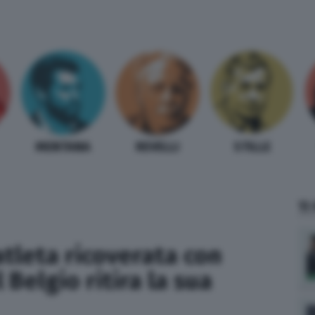
MENTANA
REVELLI
STILLE
TI
atleta ricoverata con
l Belgio ritira la sua