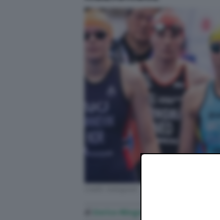
Credit: Instagram
di
Enrico Mingori