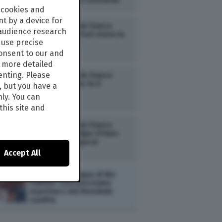
anche Maldini e Leonardo
 cookies and
t by a device for
SPORT /
Tour de France
 audience research
2026: Van der Poel onora la
use precise
festa di Tadej
consent to our and
s more detailed
enting. Please
SPORT /
Tour de France
2026: El Diablito fa il
, but you have a
Pogacar
nly. You can
this site and
SPORT /
Tour de France
2026: anche l’Alpe d’Huez
s’inchina a Pogacar
Accept All
ESTERI /
La Coppa di Bin
Salman: cosa possiamo
aspettarci dal Mondiale
saudita