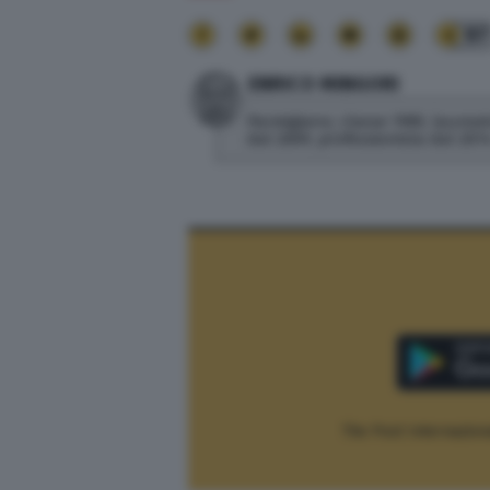
97
ENRICO MINGORI
Parmigiano, classe 1985, laureat
dal 2009, professionista dal 2014
The Post Internaziona