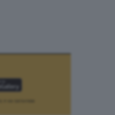
12.
P. IVA 12073411006