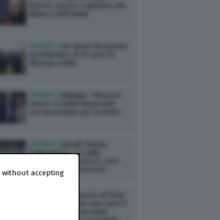
Baresi, storico capitano del
Milan e dell’Italia
SPORT /
Un tweet di Lineker
su Infantino di 10 anni fa
diventa virale
SPORT /
Malagò: “Mancini
nuovo ct della Nazionale.
Sto lavorando per la firma”
SPORT /
Jannik Sinner,
l’allenatore: “I crolli?
Dobbiamo conviverci, non
c’è una causa precisa”
 without accepting
SPORT /
L’annuncio di Pirlo:
“Ho appreso che non sarò il
ct dell’Italia”. Lasciano