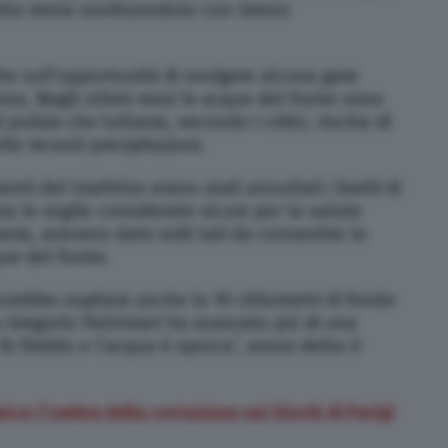
ffetta mista sostituendolo con Simon
he sull’opportunità di svolgere alcune gare
enna. Negli ultimi mesi le acque del fiume sono
ulizia che tuttavia, secondo i critici, rischia di
lle recenti precipitazioni.
nti del triathlon erano stati annullati i livelli di
a le soglie considerate sicure per la salute
ttavia, avevano dato esiti tali da consentire lo
ue del fiume.
vrebbe ospitare anche la 10 chilometri di fondo
ano Gregorio Paltrinieri ha avanzato più di una
 fa freddo e l’acqua è sporca”, aveva detto il
ca: l’ombra della corruzione sui Giochi di Parigi