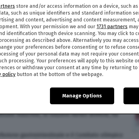
artners
store and/or access information on a device, such as
ata, such as unique identifiers and standard information sen
rtising and content, advertising and content measurement,
lopment. With your permission we and our
1731 partners
may 
ricoverata nel centro clinico del Villaggio
nd identification through device scanning. You may click to 
erio Escherichia Coli. Con ogni probabilità,
 processing as described above. Alternatively you may acces
 partecipazione della 35enne alla gara di
ange your preferences before consenting or to refuse cons
che si è svolta lo scorso 31 luglio nelle acque
cessing of your personal data may not require your consent
such processing. Your preferences will apply to this website o
ences or withdraw your consent at any time by returning to 
ichel, il Comitato Olimpico Belga ha annunciato
 policy
button at the bottom of the webpage.
nazionale di triathlon. Il Belgio, dunque, non ha
i oggi, lunedì 5 agosto.
Manage Options
 vinta dalla francese Cassandre Beaugrand –
 posto. Nei giorni scorsi anche un atleta che
duale maschile, lo svizzero Adrien Brifford, ha
nfezione gastrointestinale e il Comitato olimpico