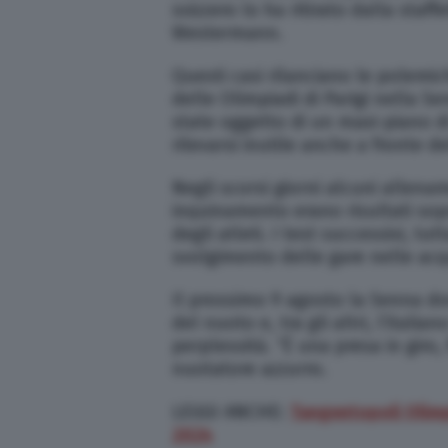
svizzero lo ha ritirato dalla sta
Westermann.
Questi casi rilanciano le polemic
delle Olimpiadi di Parigi nella S
state oggetto di un maxi-piano di p
rilevarsi inutile anche a fronte de
Negli scorsi giorni alcuni allename
inquinamento erano risultati sopr
degli atleti. I test successivi, tu
svolgimento delle gare nelle acq
Il prossimo 9 agosto la Senna do
del nuoto e, tra gli altri, l’itali
perplessità. “È una presa in giro,
nuotatore azzurro.
LEGGI ANCHE:
Tangentopoli Olimpi
2024