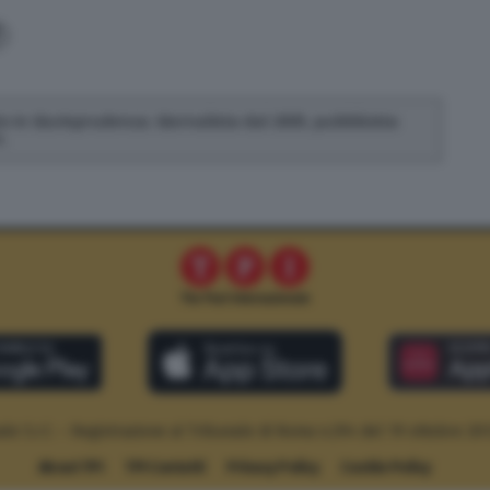
o in Giurisprudenza. Giornalista dal 2005, pubblicista
.
le S.r.l. – Registrazione al Tribunale di Roma n.294 del 19 ottobre 20
About TPI
TPI Contatti
Privacy Policy
Cookie Policy