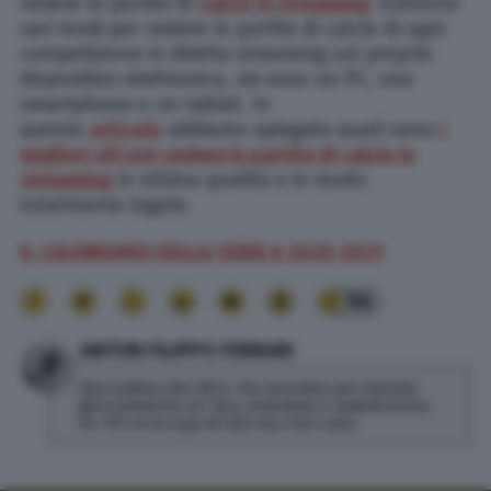
vedere le partite di
calcio in streaming
. Esistono
vari modi per vedere le partite di calcio di ogni
competizione in diretta streaming sul proprio
dispositivo elettronico, sia esso un PC, uno
smartphone o un tablet. In
questo
articolo
abbiamo spiegato quali sono
i
migliori siti per vedere le partite di calcio in
streaming
in ottima qualità e in modo
totalmente legale.
IL CALENDARIO DELLA SERIE A 2020-2021
96
ANTON FILIPPO FERRARI
Giornalista dal 2014. Ha lavorato per testate
giornalistiche on line, televisive e radiofoniche.
Su TPI si occupa di SEO ma non solo.