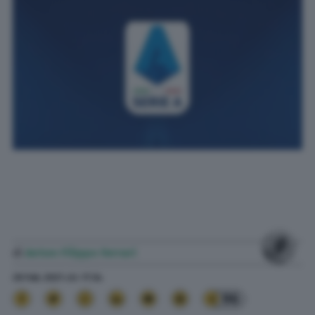
di
Anton Filippo Ferrari
28 Feb. 2021
alle
17:34
96