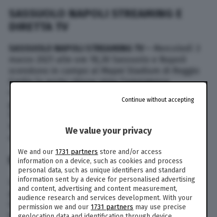
SASSUOLO NAPOLI STREAMING E
DIRETTA TV
SASSUOLO NAPOLI STREAMING TV –
Mercoledì 3
marzo 2021 alle ore 18,30 Sassuolo e Napoli
scendono in campo al Mapei Stadium di Reggio
Emilia (a porte chiuse vista l’emergenza
Coronavirus), partita valida per la 25esima
Continue without accepting
giornata della Serie A 2020-2021. Dove vedere
Sassuolo Napoli in diretta tv e live streaming?
Sky Sport o Dazn? Di seguito tutte le risposte su
We value your privacy
come e dove vedere la partita nel dettaglio:
We and our
1731 partners
store and/or access
DOVE VEDERLA IN TV E LIVE STREAMING
information on a device, such as cookies and process
personal data, such as unique identifiers and standard
information sent by a device for personalised advertising
La partita sarà visibile in esclusiva sulla
and content, advertising and content measurement,
piattaforma streaming Dazn, visibile tramite Sky
audience research and services development. With your
Q e Premium. Ma non solo: la partita sarà
permission we and our
1731 partners
may use precise
trasmessa anche sul canale 209 di Sky. Dal 20
geolocation data and identification through device