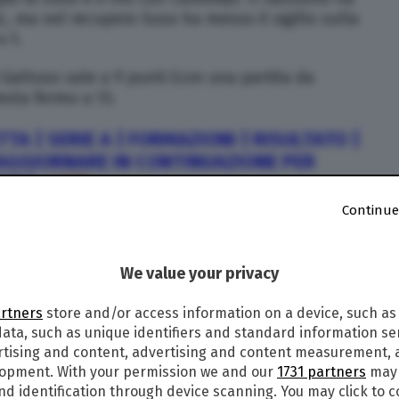
ic, ma nel recupero Suso ha messo il sigillo sulla
4-1.
 Gattuso sale a 9 punti (con una partita da
esta fermo a 13.
TA | SERIE A | FORMAZIONI | RISULTATO |
AGGIORNARE IN CONTINUAZIONE PER
I) |
•
LIVE:
Continue
i
TPI
della sfida tra Sassuolo e Milan, valida per
A 2018 2019, in programma domenica 30 settembre
We value your privacy
artners
store and/or access information on a device, such as
ata, such as unique identifiers and standard information sen
68′ Djuricic 94′ Suso
rtising and content, advertising and content measurement,
lopment. With your permission we and our
1731 partners
may 
nd identification through device scanning. You may click to 