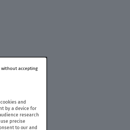
 without accepting
 cookies and
t by a device for
 audience research
use precise
consent to our and