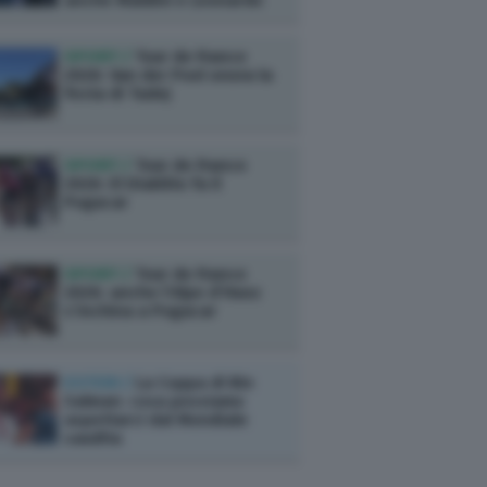
anche Maldini e Leonardo
SPORT /
Tour de France
2026: Van der Poel onora la
festa di Tadej
SPORT /
Tour de France
2026: El Diablito fa il
Pogacar
SPORT /
Tour de France
2026: anche l’Alpe d’Huez
s’inchina a Pogacar
ESTERI /
La Coppa di Bin
Salman: cosa possiamo
aspettarci dal Mondiale
saudita