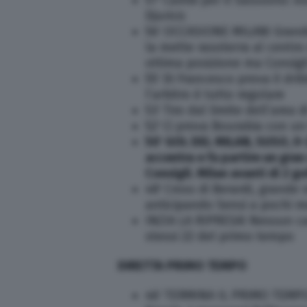
Djuricic
56′ OCCASIONE MILAN! Grande
la mette rasoterra al centro
ottima posizione ma Consigl
55′ Di Francesco prova il drib
l’arbitro è tutto regolare
53′ Tiro dal limite dell’area
52′ Ci prova Bourabia con un 
50′ GOL DEL MILAN, SUSO, 0-2
accentra e fa partire un gran 
Consigli. Milan avanti di 2 go
48′ Cross di Berardi, grande 
anticipando Sensi a pochi me
INZIA LA RIPRESA! Nessun ca
stessi 22 del primo tempo
DIRETTA PRIMO TEMPO
46′ TERMINA IL PRIMO TEMPO. 