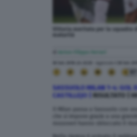
Vittoria meritata per la squadra d
maturità
di
Anton Filippo Ferrari
30 Set. 2018
alle
22:25
- Aggiornato il
30 Set. 20
97
SASSUOLO MILAN 1-4: GOL DI
CASTILLEJO |
RISULTATO | H
Il Milan passa a Sassuolo con una
che si impone grazie a una grande
rossoneri hanno sbloccato il ris
Nella ripresa è arrivato il raddopp