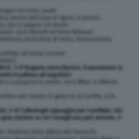
anoglu ed entra Laxalt
tice destro dell’area di rigore, il terzino
olo che si spegne sul fondo
suolo: esce Berardi ed entra Babacar
traiettoria pericolosa di Sensi, Donnarumma
astillejo ed entra Cutrone
rederci
IC, 1-3! Rogerio serve Djuricic, il neoentrato si
mette il pallone all’angolino!
re e a proporsi in avanti, ma il Milan si difende
 sembra aver messo in ghiaccio la partita, si fa
O, 3-0! Calhanoglu appoggia per Castillejo, che
 gran sinistro su cui Consigli non può arrivare, 3-
u ribattuta dalla difesa del Sassuolo
escono Bourabia e Di Francesco, entrano Boga e