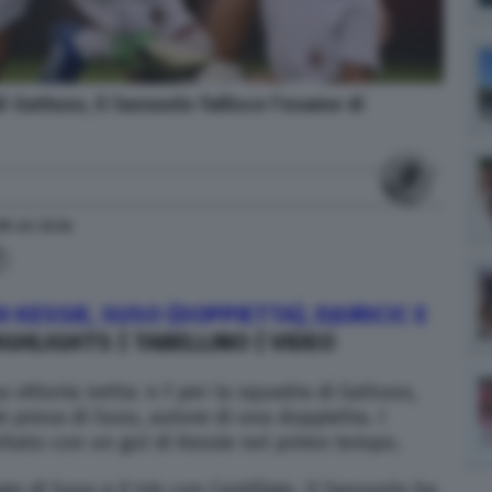
i Gattuso, il Sassuolo fallisce l'esame di
18
alle
22:34
 KESSIE, SUSO (DOPPIETTA), DJURICIC E
IGHLIGHTS | TABELLINO | VIDEO
 vittoria netta: 4-1 per la squadra di Gattuso,
 prova di Suso, autore di una doppietta. I
ultato con un gol di Kessie nel primo tempo.
io di Suso e il tris con Castillejo. Il Sassuolo ha