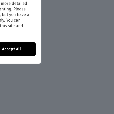
s more detailed
enting. Please
, but you have a
nly. You can
this site and
Accept All