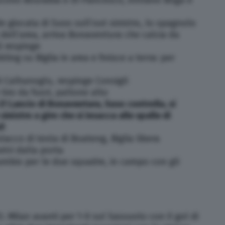
 giocata di Suso sull’out sinistro, lo spagnolo
 dell’area, arriva Bonaventura che calcia da
i respinge
bling su Biglia in area e finisce a terra: per
 di Calhanoglu, respinge Consigli
tiro da fuori, pallone alto
! Lancio di Bonaventura, Suso controlla, si
sinistro a giro che si insacca alle spalle di
l!
stacco di testa di Boateng, Biglia libera
tri dalla porta
mbio per le due squadre, in campo con gli
Milan avanti per 1-0 sul Sassuolo con il gol di