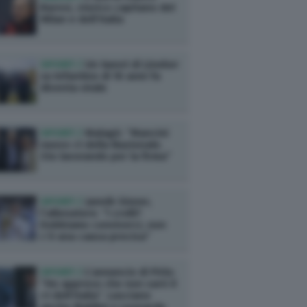
Baresi, storico capitano del
Milan e dell’Italia
SPORT /
Un tweet di Lineker
su Infantino di 10 anni fa
diventa virale
SPORT /
Malagò: “Mancini
nuovo ct della Nazionale.
Sto lavorando per la firma”
SPORT /
Jannik Sinner,
l’allenatore: “I crolli?
Dobbiamo conviverci, non
c’è una causa precisa”
SPORT /
L’annuncio di Pirlo:
“Ho appreso che non sarò il
ct dell’Italia”. Lasciano