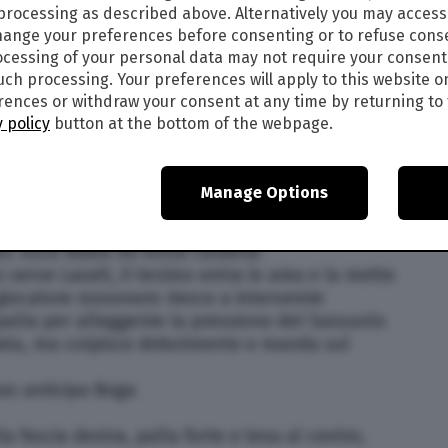
 processing as described above. Alternatively you may acces
4-1 e conquista tre punti dopo tre pareggi
ange your preferences before consenting or to refuse cons
 di Kessie e Castillejo. Per il Sassuolo rete di
cessing of your personal data may not require your consent
such processing. Your preferences will apply to this website o
 Punizione di Suso, palla sulla barriera, sulla
ences or withdraw your consent at any time by returning to 
e trafigge Consigli! Gol convalidato dopo un
 policy
button at the bottom of the webpage.
ta posizione di Cutrone.
an Suso guadagna una punizione al limite
Manage Options
 palla in mezzo e Donnarumma allontana coi pugni
ecupero
an: esce Abate ed entra Calabria
serve Laxalt, il terzino entra in area e la mette
iocatore rossonero riesce a intervenire
 palla per alleggerire la pressione del Sassuolo
ciata, ma colpisce debolmente e manda sul
uez anticipa Boga
a fascia destra, palla forte e tesa al centro,