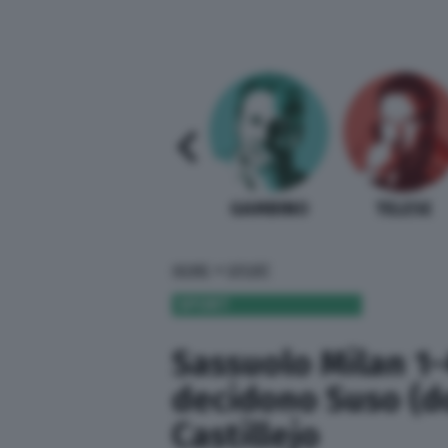
SABELLI FIORETTI
GUIDA BARDI
GAMBINO
TELESE
»
HOME
SPORT
SPORT
Sassuolo Milan 1-
decidono Suso (d
Castillejo