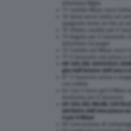
allontana Biglia
77′ Cambio Milan: esce Calh
76′ Sensi serve Lirola sul ver
spagnolo tenta un tiro al v
75′ Ultimo cambio per il Sas
73′ Angolo per il Sassuolo: 
allontana coi pugni
72′ Cambio nel Milan: esce C
71′ Il Sassuolo ora prova a c
68′ GOL DEL SASSUOLO, DJURIC
gira dall’interno dell’area e 
67′ Il Sassuolo prova a reagi
con ordine
64′ Con il terzo gol il Milan
durissima per il Sassuolo
60′ GOL DEL MILAN, CASTILLEJ
dal limite dell’area piazza un
0 per il Milan!
59′ Conclusione di Calhanogl
57′ Cambi per il Sassuolo: 