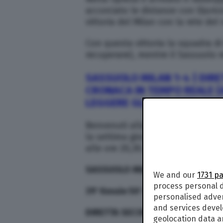
accorciato le distanze con Djuric
vittoria del Milan con la rete del 
Con questa vittoria la squadra di
recuperare), mentre il Sassuolo r
SASSUOLO MILAN 1-4 | DIRET
CRONACA IN TEMPO REALE (
LEGGERE GLI AGGIORNAMENT
Benvenuti alla diretta testuale d
la settima giornata della Serie 
alle ore 20,30.
SASSUOLO MILAN 1-4
We and our
1731 p
process personal d
39′ Kessie 50′ Suso 60′ Castillejo 
personalised adve
and services deve
DIRETTA SECONDO TEMPO
geolocation data a