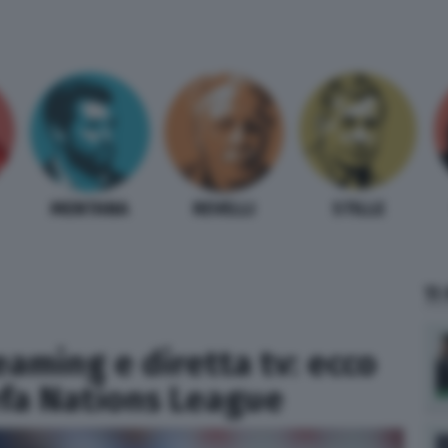
MENTANA
REVELLI
STILLE
TI
eaming e diretta tv: ecco
efa Nations League