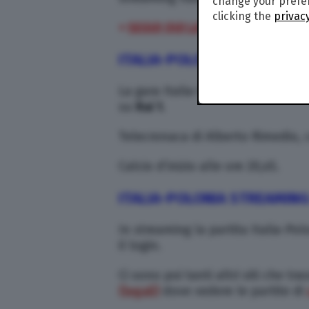
change your prefer
clicking the
privacy
>
SEGUI QUI LA CRONACA LIVE DI 
ITALIA-POLONIA STREAMING
La gara Italia-Polonia sarà visibi
su
Rai 1
.
Telecronaca di Alberto Rimedio,
Calcio d’inizio alle ore 20,45.
ITALIA-POLONIA STREAMING:
In streaming la partita Italia-Polo
il login.
Ci sono poi tanti altri siti che t
(legali)
dove vedere le partite di