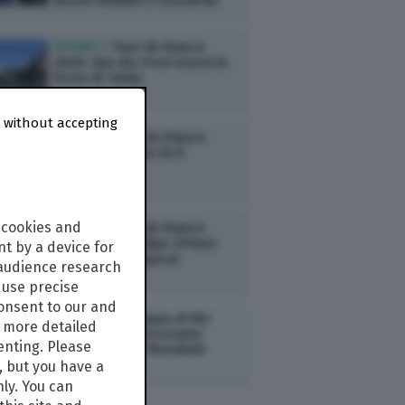
anche Maldini e Leonardo
SPORT /
Tour de France
2026: Van der Poel onora la
festa di Tadej
 without accepting
SPORT /
Tour de France
2026: El Diablito fa il
Pogacar
 cookies and
SPORT /
Tour de France
2026: anche l’Alpe d’Huez
t by a device for
s’inchina a Pogacar
 audience research
use precise
consent to our and
ESTERI /
La Coppa di Bin
s more detailed
Salman: cosa possiamo
enting. Please
aspettarci dal Mondiale
saudita
, but you have a
nly. You can