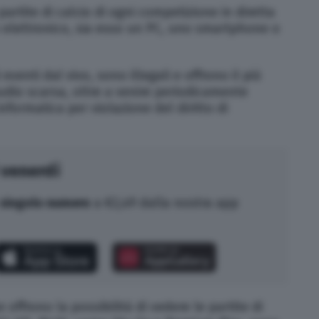
artite di calcio di ogni competizione in diretta
o elettronico, sia esso un PC, uno smartphone o
eventi dal vivo, sono illegali e offrono il più
udio scarsa, oltre a venire periodicamente
informatica per violazione del diritto di
 venerdì
singolo numero
a €2,49 dalla nostra app
offrono la possibilità di vedere le partite di