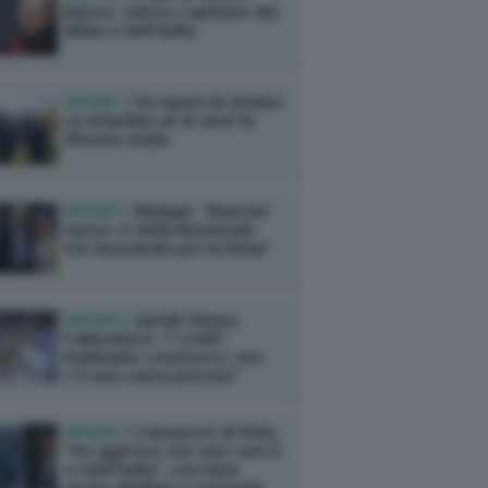
Baresi, storico capitano del
Milan e dell’Italia
SPORT /
Un tweet di Lineker
su Infantino di 10 anni fa
diventa virale
SPORT /
Malagò: “Mancini
nuovo ct della Nazionale.
Sto lavorando per la firma”
SPORT /
Jannik Sinner,
l’allenatore: “I crolli?
Dobbiamo conviverci, non
c’è una causa precisa”
SPORT /
L’annuncio di Pirlo:
“Ho appreso che non sarò il
ct dell’Italia”. Lasciano