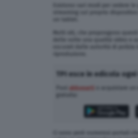
Esistono vari modi per vedere le p
streaming sul proprio dispositiv
un tablet.
Molti siti, che propongono questi 
delle volte una qualità video e a
oscurati dalle autorità di polizia 
riproduzione.
TPI esce in edicola ogni
Puoi
abbonarti
o acquistare un
gratuita:
Ci sono però numerosi portali che 