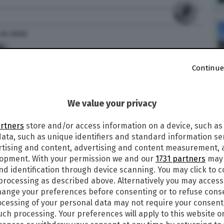
alle
20:23
6
Continue
LA DIRETTA TV SULLA RAI E IL LIVE
 LA PARTITA DI STASERA VALIDA PER LA
We value your privacy
erdì 7 settembre 2018 alle ore 20,45 Italia e
artners
store and/or access information on a device, such as
ma giornata della Nations League, chiamata
ata, such as unique identifiers and standard information sen
calcistico (alla prima edizione) con cadenza
rtising and content, advertising and content measurement,
e alla Uefa che proverà a sostituire le vecchie
lopment. With your permission we and our
1731 partners
may 
nd identification through device scanning. You may click to 
 processing as described above. Alternatively you may acces
COME FUNZIONA, I GIRONI E IL CALENDARIO
ange your preferences before consenting or to refuse cons
cessing of your personal data may not require your consent
ni su come e dove vedere in tv e in diretta
such processing. Your preferences will apply to this website o