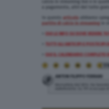
calcio in streaming live e in qua
a pagamento, altri del tutto gratu
In questo
articolo
abbiamo spieg
partite di
calcio in streaming
in o
>
QUI LE INFO SU DOVE VEDERE TU
>
TUTTI GLI ANTICIPI E POSTICIPI 
>
QUI IL CALENDARIO COMPLETO D
17
ANTON FILIPPO FERRARI
Giornalista dal 2014. Ha lavorato
radiofoniche. Su TPI si occupa 