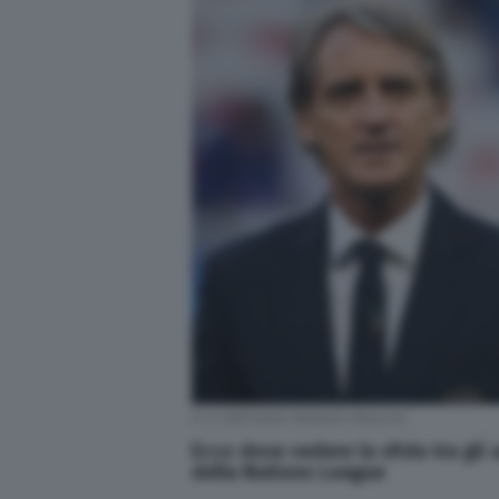
Il ct dell'Italia Roberto Mancini
Ecco dove vedere la sfida tra gli 
della Nations League