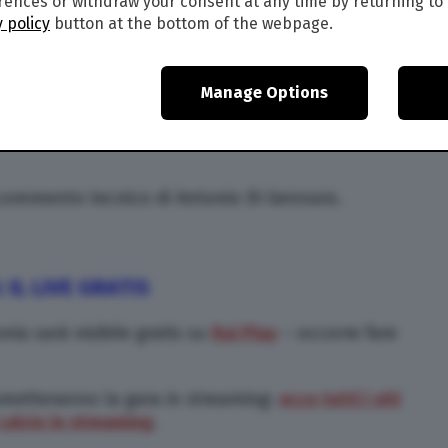
ences or withdraw your consent at any time by returning to 
 policy
button at the bottom of the webpage.
ITALIA-POLONIA
: D
OVE VEDERLA IN TV
Manage Options
le in chiaro in esclusiva e completamente gratis
 commento tecnico di Antonio Di Gennaro.
 IL LIVE GRATIS
nia sarà visibile gratis su
Rai Play
– occorre fare
rasmetteranno la gara in streaming:
ecco tutti i siti
calcio in streaming
.