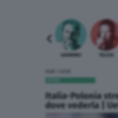
SABELLI FIORETTI
GUIDA BARDI
GAMBINO
TELESE
»
HOME
SPORT
SPORT
Italia-Polonia str
dove vederla | U