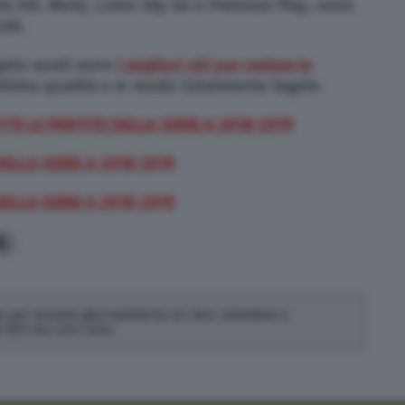
lità HD. Molti, come
Sky Go
e
Premium Play
, sono
iti.
ato quali sono
i migliori siti per vedere le
ttima qualità e in modo totalmente legale.
TTE LE PARTITE DELLA SERIE A 2018 2019
DELLA SERIE A 2018 2019
ELLA SERIE A 2018 2019
6
 per testate giornalistiche on line, televisive e
di SEO ma non solo.