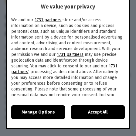
135
We value your privacy
CRISTIANO RONALDO JUNIOR NEI
We and our
1731 partners
store and/or access
GUAI: GUIDA MOTO D’ACQUA A 10
information on a device, such as cookies and process
ANNI
personal data, such as unique identifiers and standard
information sent by a device for personalised advertising
and content, advertising and content measurement,
Un pomeriggio al mare con la famiglia potrebbe
audience research and services development. With your
creare qualche problema a Cristiano Ronaldo
permission we and our
1731 partners
may use precise
junior. Nei giorni scorsi la sorella del campione
geolocation data and identification through device
scanning. You may click to consent to our and our
1731
portoghese, Elma Aveiro, ha ripreso e postato
partners
’ processing as described above. Alternatively
sui social le immagini del primogenito di CR7 alla
you may access more detailed information and change
guida di una moto d’acqua a largo dell’isola di
your preferences before consenting or to refuse
Madeira. Peccato che c’è un problema: per
consenting. Please note that some processing of your
guidare un mezzo così bisogna essere
personal data may not require your consent, but you
have a right to object to such processing. Your
maggiorenni e avere la patente. Requisiti che,
preferences will apply to this website only. You can
ovviamente, il piccolo Ronaldo – 10 anni – non
Manage Options
Accept All
change your preferences or withdraw your consent at
possiede…
any time by returning to this site and clicking the
privacy
policy
button at the bottom of the webpage.