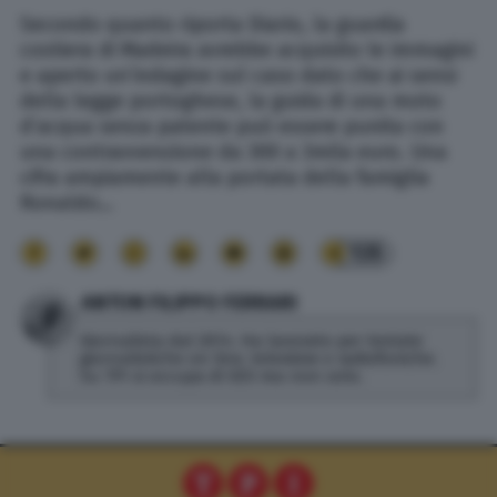
Secondo quanto riporta Diario, la guardia
costiera di Madeira avrebbe acquisito le immagini
e aperto un’indagine sul caso dato che ai sensi
della legge portoghese, la guida di una moto
d’acqua senza patente può essere punita con
una contravvenzione da 300 a 3mila euro. Una
cifra ampiamente alla portata della famiglia
Ronaldo…
135
ANTON FILIPPO FERRARI
Giornalista dal 2014. Ha lavorato per testate
giornalistiche on line, televisive e radiofoniche.
Su TPI si occupa di SEO ma non solo.