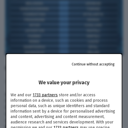
Continue without accepting
OTTAVA GIORNATA
7 ottobre 2018 – 10 marzo 2019
We value your privacy
Atalanta-Samp
We and our
1733 partners
store and/or access
Cagliari-Bologna
information on a device, such as cookies and process
personal data, such as unique identifiers and standard
Empoli-Roma
information sent by a device for personalised advertising
Genoa-Parma
and content, advertising and content measurement,
Lazio-Fiorentina
audience research and services development. With your
Milan-Chievo
permission we and our
1733 partners
may use precise