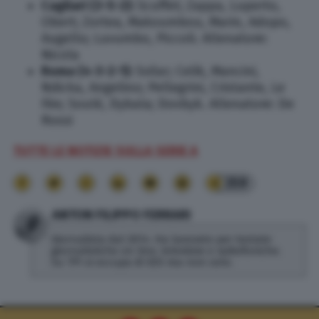
Cagliari (3-5-2):
Scuffet; Zappa, Luperto,
Obert; Zortea, Makoumbou, Marin, Adopo,
Augello; Luvumbo, Piccoli. Allenatore:
Nicola
Roma (4-3-2-1):
Svilar; Celik, Mancini,
Ndicka, Angelino; Pellegrini, Cristante, Le
Fèe; Soulè, Dybala; Dovbyk. Allenatore: De
Rossi
TUTTE LE NOTIZIE SULLA SERIE A
359
ANTON FILIPPO FERRARI
Giornalista dal 2014. Ha lavorato per testate
giornalistiche on line, televisive e radiofoniche.
Su TPI si occupa di SEO ma non solo.