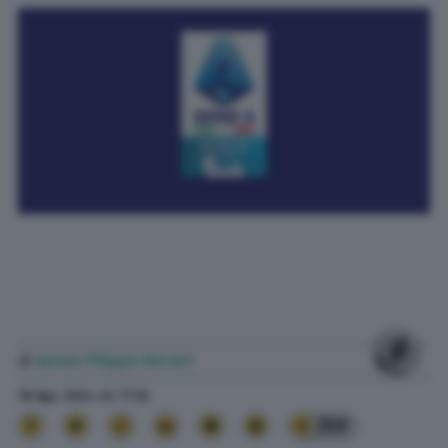
di
Anton Filippo Ferrari
18 Ago. 2024
alle
17:32
359