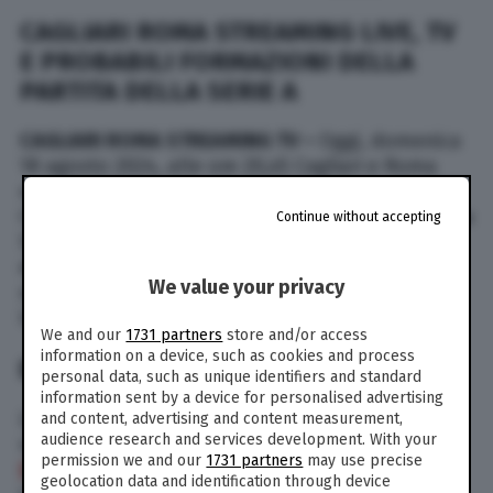
CAGLIARI ROMA STREAMING LIVE, TV
E PROBABILI FORMAZIONI DELLA
PARTITA DELLA SERIE A
CAGLIARI ROMA STREAMING TV –
Oggi, domenica
18 agosto 2024, alle ore 20,45 Cagliari e Roma
scendono in campo alla Sardegna Arena di
Cagliari, partita valida per la prima giornata della
Continue without accepting
Serie A 2024-2025. Dove vedere Cagliari Roma in
diretta tv e live streaming? Sky Sport o Dazn? Di
We value your privacy
seguito tutte le risposte su come e dove vedere
la partita nel dettaglio:
We and our
1731 partners
store and/or access
information on a device, such as cookies and process
DOVE VEDERLA IN TV E LIVE STREAMING
personal data, such as unique identifiers and standard
information sent by a device for personalised advertising
La partita di
Serie A
tra Cagliari e Roma sarà
and content, advertising and content measurement,
audience research and services development. With your
visibile in diretta tv sulla piattaforma online
permission we and our
1731 partners
may use precise
DAZN
. Previsto ampio pre e post partita con
geolocation data and identification through device