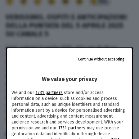
154
VERISSIMO, OSPITI E ANTICIPAZIONI
DELLA PUNTATA DEL 5 APRILE 2025
SU CANALE 5
Oggi, sabato 5 aprile 2025, alle ore 16,30 su
Canale 5 va in onda Verissimo, il talk show più
Continue without accepting
seguito del weekend guidato da Silvia Toffanin,
volto iconico del programma pomeridiano.
Anche in questa puntata, la conduttrice ospiterà
We value your privacy
personaggi di primo piano del mondo del gossip
e dello spettacolo, che terranno il pubblico
We and our
1731 partners
store and/or access
incollato allo schermo. Di seguito, le
information on a device, such as cookies and process
anticipazioni e gli ospiti della puntata di
personal data, such as unique identifiers and standard
information sent by a device for personalised advertising
Verissimo in onda sabato 5 aprile 2025 su
Canale
and content, advertising and content measurement,
5.
audience research and services development. With your
permission we and our
1731 partners
may use precise
ANTICIPAZIONI: GLI OSPITI
geolocation data and identification through device