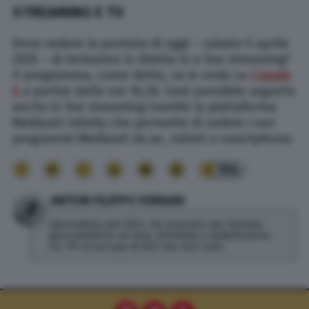
STREAMING E TV
Dove vedere la puntata di oggi – sabato 5 aprile
2025 – di Verissimo in diretta tv e live streaming?
Il programma, come detto, va in onda su
Canale
5
a partire dalle ore 16,30. Sarà possibile seguirlo
anche in live streaming tramite la piattaforma
Mediaset Infinity che permette di vedere i vari
programmi Mediaset da pc, tablet e smartphone.
154
ANTON FILIPPO FERRARI
Giornalista dal 2014. Ha lavorato per testate
giornalistiche on line, televisive e radiofoniche.
Su TPI si occupa di SEO ma non solo.