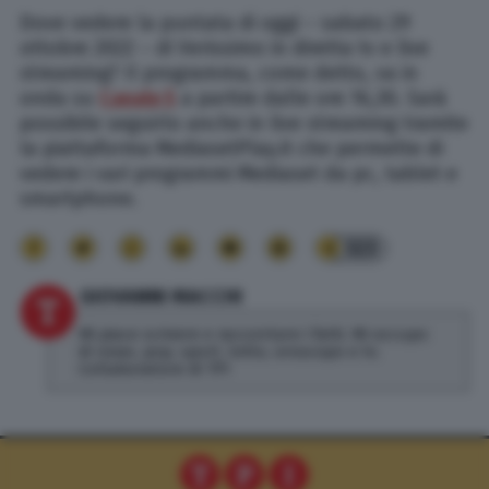
Dove vedere la puntata di oggi – sabato 29
ottobre 2022 – di Verissimo in diretta tv e live
streaming? Il programma, come detto, va in
onda su
Canale 5
a partire dalle ore 16,30. Sarà
possibile seguirlo anche in live streaming tramite
la piattaforma MediasetPlay.it che permette di
vedere i vari programmi Mediaset da pc, tablet e
smartphone.
323
GIOVANNI MACCHI
Mi piace scrivere e raccontare i fatti. Mi occupo
di news, pop, sport, lotto, oroscopo e tv.
Collaboratore di TPI