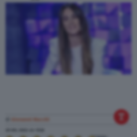
di
Giovanni Macchi
29 Ott. 2022
alle
13:32