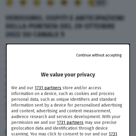
323
VERISSIMO, OSPITI E ANTICIPAZIONI
DELLA PUNTATA DEL 29 OTTOBRE
2022 SU CANALE 5
Oggi, sabato 29 ottobre 2022, alle ore 16,30 su
Canale 5 va in onda Verissimo, il talk show più
Continue without accepting
seguito del weekend guidato da Silvia Toffanin,
volto iconico del programma pomeridiano.
We value your privacy
Anche in questa puntata, la conduttrice ospiterà
personaggi di primo piano del mondo del gossip
We and our
1731 partners
store and/or access
e dello spettacolo, che terranno il pubblico
information on a device, such as cookies and process
incollato allo schermo. Di seguito, le
personal data, such as unique identifiers and standard
anticipazioni e gli ospiti della puntata di
information sent by a device for personalised advertising
Verissimo in onda sabato 29 ottobre 2022 su
and content, advertising and content measurement,
audience research and services development. With your
Canale 5.
permission we and our
1731 partners
may use precise
geolocation data and identification through device
ANTICIPAZIONI: GLI OSPITI
scanning. You may click to consent to our and our
1731