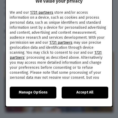
We value your privacy
anche il Principe Filippo non sarà più
interpretato da Matt Smith ma da Tobias
We and our
1731 partners
store and/or access
Menziesnei (Outlander).
information on a device, such as cookies and process
personal data, such as unique identifiers and standard
Tra le novità del cast spunta anche
Helena
information sent by a device for personalised advertising
Bonham-Carter
(Harry Potter) che dovrebbe
and content, advertising and content measurement,
interpretare la principessa Margaret (sorella
audience research and services development. With your
permission we and our
1731 partners
may use precise
della Regina) al posto di Vanessa Kirby.
geolocation data and identification through device
scanning. You may click to consent to our and our
1731
partners
’ processing as described above. Alternatively
you may access more detailed information and change
your preferences before consenting or to refuse
consenting. Please note that some processing of your
personal data may not require your consent, but you
have a right to object to such processing. Your
preferences will apply to this website only. You can
Manage Options
Accept All
change your preferences or withdraw your consent at
any time by returning to this site and clicking the
privacy
policy
button at the bottom of the webpage.