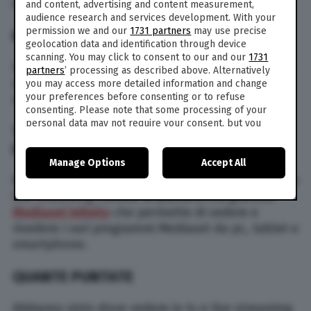
informazioni nel dettaglio.
and content, advertising and content measurement,
audience research and services development. With your
permission we and our
1731 partners
may use precise
IN TV
geolocation data and identification through device
scanning. You may click to consent to our and our
1731
Il
programma
, come detto, va in onda il martedì
partners
’ processing as described above. Alternatively
sera alle ore 21,30 su Canale 5 a partire dal 10
you may access more detailed information and change
your preferences before consenting or to refuse
settembre.
consenting. Please note that some processing of your
personal data may not require your consent, but you
TEMPTATION ISLAND 2024 STREAMING
have a right to object to such processing. Your
LIVE
preferences will apply to this website only. You can
Manage Options
Accept All
change your preferences or withdraw your consent at
any time by returning to this site and clicking the
privacy
Non solo tv. Sarà possibile seguire tutto anche in
policy
button at the bottom of the webpage.
live streaming tramite la piattaforma gratuita
Mediaset Infinity
che permette di vedere e
rivedere i vari programmi Mediaset da pc, tablet e
smartphone.
QUANTE PUNTATE
Abbiamo visto dove vedere in tv e live streaming