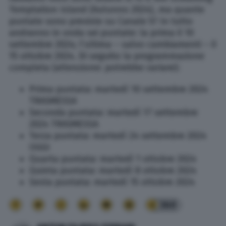
Temptation Island (Autunno 2024), ma quante
puntate sono previste su Canale 5? In tutto
andranno in onda sei puntate: la prima il 10
settembre 2024; l’ultima – salvo cambiamenti – il
15 ottobre 2024. Di seguito la programmazione
completa (attenzione: potrebbe variare):
Prima puntata: martedì 10 settembre 2024
TRASMESSA
Seconda puntata: martedì 17 settembre
2024 TRASMESSA
Terza puntata: martedì 24 settembre 2024
OGGI
Quarta puntata: martedì 1 ottobre 2024
Quinta puntata: martedì 8 ottobre 2024
Sesta puntata: martedì 15 ottobre 2024
360