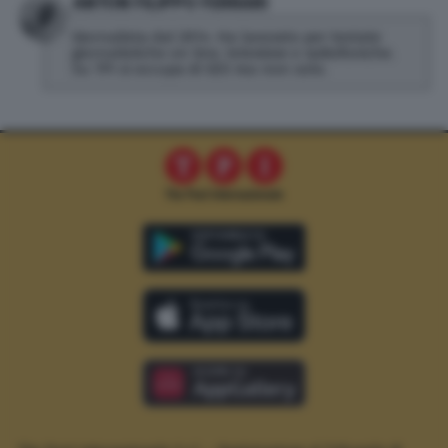
ANTON FILIPPO FERRARI
Giornalista dal 2014. Ha lavorato per testate
giornalistiche on line, televisive e radiofoniche.
Su TPI si occupa di SEO ma non solo.