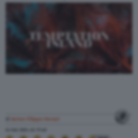
di
Anton Filippo Ferrari
24 Set. 2024
alle
17:40