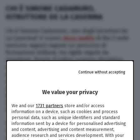
CHI È SIMONE CADAMURO,
ISTRUTTORE DE LA CASERMA
Chi è Simone Cadamuro, uno degli istruttori de
La Caserma? Il nuovo
docu-reality
di Rai 2 vede
ventuno ragazzi seguire un percorso di
formazione militare, tra rigide regole da
rispettare. Parole d’ordine saranno disciplina,
doveri, convivenza, addestramenti e dure
Continue without accepting
esercitazioni. I concorrenti sono “affiancati” da
alcuni istruttori professionisti che rispondono
all’istruttore capo, Renato Daretti. Tutti gli
We value your privacy
istruttori sono di estrazione militare. Tra questi
Simone Cadamuro. Ecco chi è l’istruttore de La
We and our
1731 partners
store and/or access
Caserma.
information on a device, such as cookies and process
personal data, such as unique identifiers and standard
Si tratta di un ex militare veneto, che lavora in
information sent by a device for personalised advertising
and content, advertising and content measurement,
una azienda che produce vetro. Ha un defender
audience research and services development. With your
con cui va ovunque ed è un radio amatore. Ama