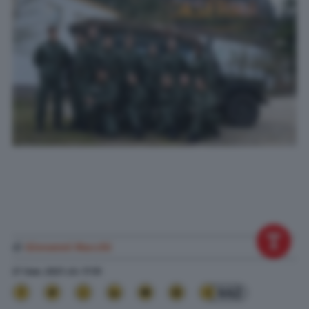
di
Giovanni Macchi
27 Gen. 2021
alle
17:51
442