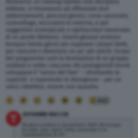
Attraverso un training ispirato alla disciplina
militare, si troveranno ad affrontare duri
addestramenti, percorsi ginnici, corse zavorrate,
camouflage, escursioni in esterna, e poi
suggestive arrampicate e spettacolari traversate
di un ponte tibetano. Questi giovani avranno
dunque trenta giorni per superare i propri limiti,
per crescere e diventare un po’ più adulti. Scopo
del programma sarà la formazione di un gruppo
solidale e unito: ciascuno dei protagonisti dovrà
sviluppare il “senso del fare” – sfruttando le
capacità e superando le divergenze – per un
unico obiettivo, essere una squadra.
442
GIOVANNI MACCHI
Mi piace scrivere e raccontare i fatti. Mi occupo
di news, pop, sport, lotto, oroscopo e tv.
Collaboratore di TPI