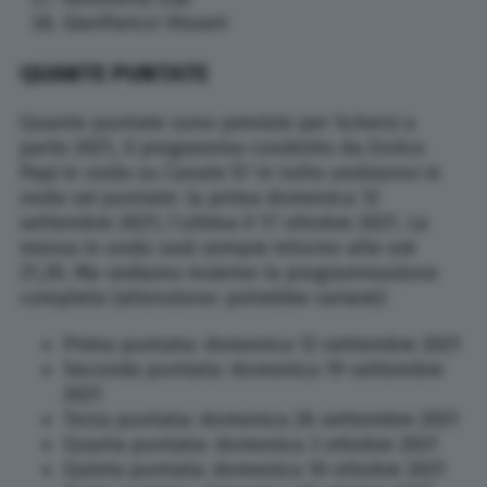
Gianfranco Vissani
QUANTE PUNTATE
Quante puntate sono previste per Scherzi a
parte 2021, il programma condotto da Enrico
Papi in onda su Canale 5? In tutto andranno in
onda sei puntate: la prima domenica 12
settembre 2021; l’ultima il 17 ottobre 2021. La
messa in onda sarà sempre intorno alle ore
21,30. Ma vediamo insieme la programmazione
completa (attenzione: potrebbe variare):
Prima puntata: domenica 12 settembre 2021
Seconda puntata: domenica 19 settembre
2021
Terza puntata: domenica 26 settembre 2021
Quarta puntata: domenica 3 ottobre 2021
Quinta puntata: domenica 10 ottobre 2021