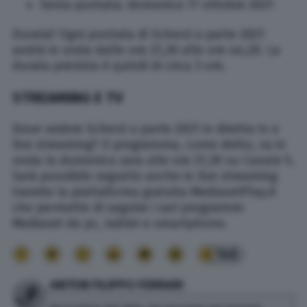
Sesta puntata: domenica 17 ottobre 2021
Durata? Ogni puntata di Scherzi a parte 2021
andrà in onda dalle ore 21,30 alle ore oo,20. La
durata prevista è quindi di circa 3 ore.
STREAMING E TV
Dove vedere Scherzi a parte 2021 in diretta tv e
live streaming? Il programma, come detto, va in
onda la domenica sera alle ore 21,30 su Canale 5.
Sarà possibile seguirlo anche in live streaming
tramite la piattaforma gratuita MediasetPlay.it
che permette di seguire i vari programmi
Mediaset da pc, tablet e smartphone.
145
ANTON FILIPPO FERRARI