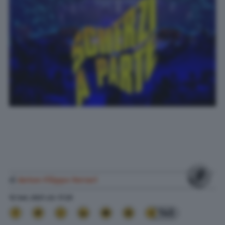
di
Anton Filippo Ferrari
12 Set. 2021
alle
17:25
145