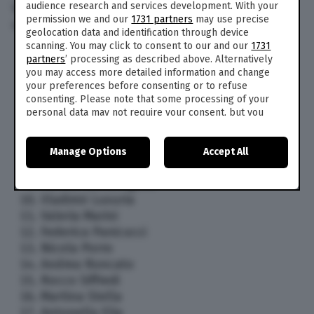
audience research and services development. With your
Vissani, il giornalista Mario Giordano e la
permission we and our
1731 partners
may use precise
cantante Orietta Berti. Ecco l’elenco:
geolocation data and identification through device
scanning. You may click to consent to our and our
1731
Al Bano
partners
’ processing as described above. Alternatively
Manuela Arcuri
you may access more detailed information and change
Dodi Battaglia
your preferences before consenting or to refuse
consenting. Please note that some processing of your
Orietta Berti
personal data may not require your consent, but you
Elenoire Casalegno
have a right to object to such processing. Your
Paolo Del Debbio
preferences will apply to this website only. You can
Antonella Elia
Manage Options
Accept All
change your preferences or withdraw your consent at
any time by returning to this site and clicking the
privacy
Mario Giordano
policy
button at the bottom of the webpage.
Elettra Lamborghini
Vladimir Luxuria
Valeria Marini
Federica Panicucci
Nicola Porro
Andrea Roncato
Rocco Siffredi
Martina Stella
Antonella Elia