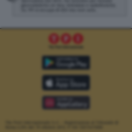
Giornalista dal 2014. Ha lavorato per testate
giornalistiche on line, televisive e radiofoniche.
Su TPI si occupa di SEO ma non solo.
The Post Internazionale S.r.l. – Registrazione al Tribunale di
Roma n.294 del 19 ottobre 2012.
P. IVA 12073411006