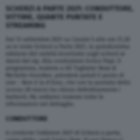
SCHERZI A PARTE 2021: CONDUTTORE,
VITTIME, QUANTE PUNTATE E
STREAMING
Dal 12 settembre 2021 su Canale 5 alle ore 21,30
va in onda Scherzi a Parte 2021, la quindicesima
edizione del varietà incentrato sugli scherzi ai
danni dei vip. Alla conduzione Enrico Papi. Il
programma, insieme a All Togheter Now di
Michelle Hunziker, prenderà quindi il posto di
Live – Non è la d’Urso, che con la puntata dello
scorso 28 marzo ha chiuso definitivamente i
battenti. Ma vediamo insieme tutte le
informazioni nel dettaglio.
CONDUTTORE
A condurre l’edizione 2021 di Scherzi a parte,
come detto, sarà Enrico Papi. Al suo fianco ci