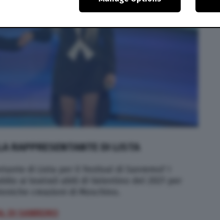
 LA RAPPRESENTANTE DI LISTA
tante di Lista per il Festival di Sanremo? I
o ai teatrali abiti di Valentino del 2021 per
ironiche creazioni di Moschino.
VAL DI SANREMO