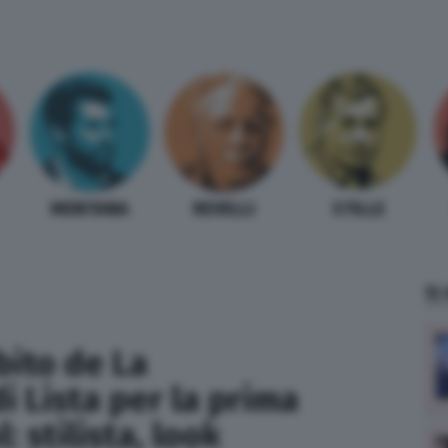
MENTANA
REVELLI
STILLE
TI
bito de La
 Lista per la prima
: stilista, look