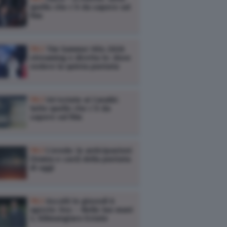
quello che c’è da sapere sul
film
TV /
Tim Summer Hits 2026
streaming e diretta tv: dove
vedere la quinta puntata
TV /
Un’estate ai Caraibi:
tutto quello che c’è da
sapere sul film
TV /
L’erede: le anticipazioni
(trama e cast) della puntata
di oggi
TV /
Ascolti tv giovedì 6
agosto: Doc – Nelle tue mani
3, Kilimangiaro Estate