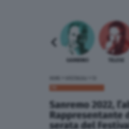
SABELLI FIORETTI
GUIDA BARDI
GAMBINO
TELESE
»
»
HOME
SPETTACOLI
TV
TV
Sanremo 2022, l’a
Rappresentante di
serata del Festival