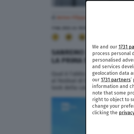
di
Anton Filippo Ferrari
1 Feb. 2022
alle
18:31
- Aggiornato il
1 Feb. 2022
a
12
We and our
1731 p
SANREMO 2022, L’ABITO 
process personal d
LA PRIMA SERATA DEL FES
personalised adve
and services deve
geolocation data a
Qual è l’abito (vestito) de La Rap
our
1731 partners
’
al Festival di Sanremo 2022? In q
information and ch
look della cantante per la serata
note that some pro
right to object to 
change your prefer
clicking the
privacy