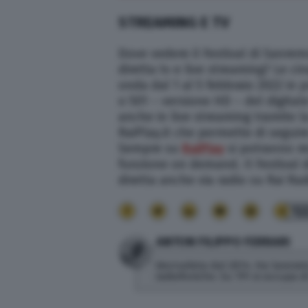
STREAMING E TV
Dove vedere il Festival di Sanrem
diretta tv e live streaming? Le c
onda dal 1 al 5 febbraio 2022 in p
o 501 – versione HD – del digitale
anche in live streaming tramite la
RaiPlay.it che permette di segui
Sempre su
RaiPlay
si potranno rec
funzione on demand. Il Festival 
diretta anche via radio su Rai Rad
12
ANTON FILIPPO FERRARI
Giornalista dal 2014. Ha lavorato
radiofoniche. Su TPI si occupa 