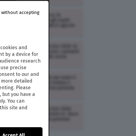
 without accepting
TV /
Zona Bianca, le
anticipazioni e gli ospiti
della puntata del 6 agosto
2026
TV /
Tim Battiti Live 2026: le
 cookies and
anticipazioni (cast, cantanti
t by a device for
e scaletta) della sesta
 audience research
puntata
use precise
consent to our and
TV /
Doc – Nelle tue mani 3:
s more detailed
le anticipazioni (trama e
enting. Please
cast) della quarta puntata
(replica)
, but you have a
nly. You can
this site and
TV /
Tim Battiti Live 2026
streaming e diretta tv: dove
vedere la sesta puntata
Accept All