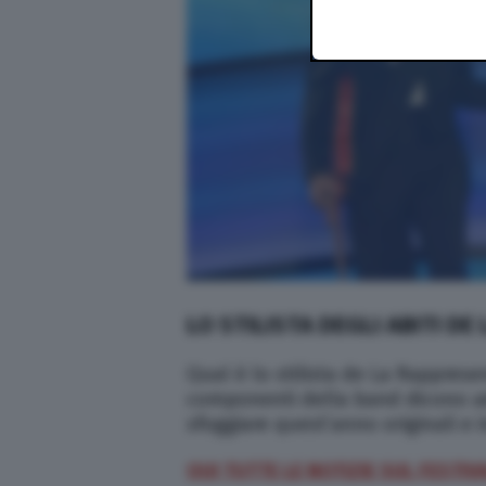
LO STILISTA DEGLI ABITI DE
Qual è lo stilista de La Rappresen
componenti della band dicono addi
sfoggiare quest’anno originali e 
QUI TUTTE LE NOTIZIE SUL FESTI