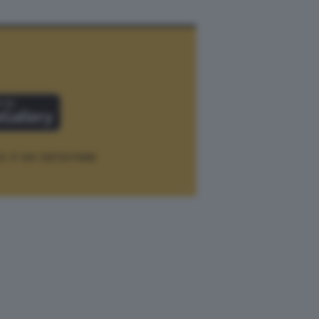
12.
P. IVA 12073411006