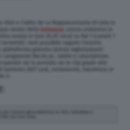
o 2022 e l’abito de La Rappresentante di Lista in
inque serate della
kermesse
canora andranno in
rima serata tv (ore 20,30 circa) su Rai 1 (canale 1
 terrestre). Sarà possibile seguire l’evento
 piattaforma gratuita (previa registrazione)
re i programmi Rai da pc, tablet e smartphone.
uperare sia la puntata sia le clip grazie alla
di Sanremo 2021 sarà, ovviamente, trasmesso in
io 2.
2
 per testate giornalistiche on line, televisive e
di SEO ma non solo.