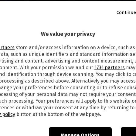
Continue
lle
22:01
We value your privacy
2
artners
store and/or access information on a device, such as
DE LA RAPPRESENTANTE DI LISTA PER
ata, such as unique identifiers and standard information sen
TIVAL: LOOK, STILISTA, VESTITO
rtising and content, advertising and content measurement,
lopment. With your permission we and our
1731 partners
may 
nd identification through device scanning. You may click to 
presentante di Lista in gara oggi, 1 febbraio 2022,
 processing as described above. Alternatively you may acces
uesto articolo trovate tutte le immagini con il
ange your preferences before consenting or to refuse cons
 su Rai 1:
cessing of your personal data may not require your consent
such processing. Your preferences will apply to this website o
ences or withdraw your consent at any time by returning to 
 policy
button at the bottom of the webpage.
Manage Options