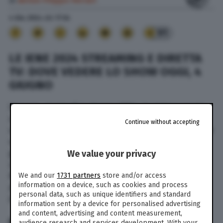
di
Anton Filippo Ferrari
4 Giu. 2024
alle
17:34
91
LE IENE 2024 STREAMING E DIRETTA
TV: DOVE VEDERE LO SHOW OGGI, 4
GIUGNO
Stasera, martedì 4 giugno 2024, in prima serata
su Italia 1 (ore 21,20) va in onda Le Iene. Lo
Continue without accepting
storico programma di Italia 1 per questa edizione
vede tante novità. Al timone dello show la
giornalista Veronica Gentili. Ad accompagnarla
We value your privacy
sul palco anche Max Angioni, Eleazaro Rossi e
Nathan Kiboba. Dove vedere Le Iene 2024 in
We and our
1731 partners
store and/or access
information on a device, such as cookies and process
diretta tv e live streaming? Di seguito tutte le
personal data, such as unique identifiers and standard
informazioni nel dettaglio.
information sent by a device for personalised advertising
and content, advertising and content measurement,
IN TV
audience research and services development. With your