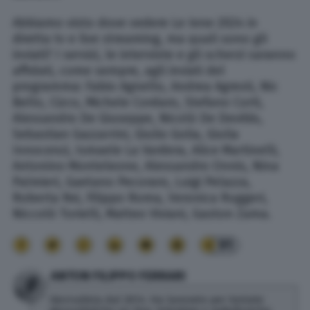
Abbiamo visto dove vedere Le Iene 2024 in
diretta tv e live streaming, ma quali sono gli
inviati? I servizi, le interviste e gli scherzi saranno
affidati, come sempre, agli inviati del
programma: Fabio Agnello, Andrea Agresti, Nic
Bello, Cizco, Michele Cordaro, Stefano Corti,
Alessandro De Giuseppe, Nicolò De Devitiis,
Sebastian Gazzarrini, Giulio Golia, Giulia
Innocenzi, Ismaele La Vardera, Alice Martinelli,
Antonino Monteleone, Alessandro Onnis, Nina
Palmieri, Gaetano Pecoraro, Luigi Pelazza,
Roberta Rei, Filippo Roma, Veronica Ruggeri,
Niccolò Torielli, Matteo Viviani, Gaston Zama.
91
ANTON FILIPPO FERRARI
Giornalista dal 2014. Ha lavorato per testate