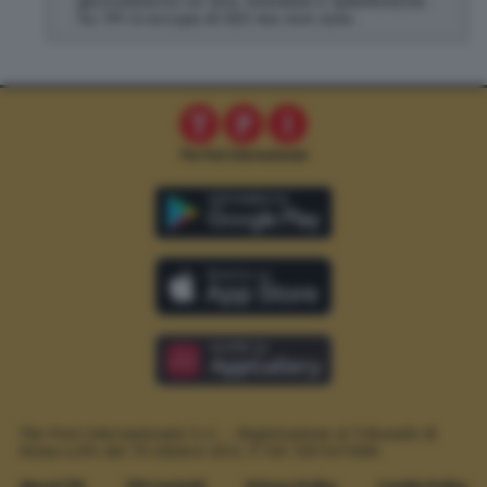
giornalistiche on line, televisive e radiofoniche.
Su TPI si occupa di SEO ma non solo.
The Post Internazionale S.r.l. – Registrazione al Tribunale di
Roma n.294 del 19 ottobre 2012.
P. IVA 12073411006